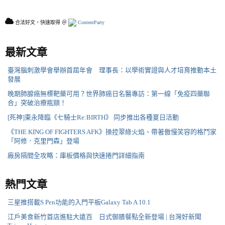
合法好文，快速取得 ＠
ContentParty
最新文章
臺灣腦刺激學會舉辦首屆年會 理事長：以學術實證與人才培育推動本土
發展
晚期肺腺癌無標靶藥可用？世界肺癌日名醫專訪：第一線「免疫四藥聯
合」突破治療瓶頸！
[死神]東永降臨《七騎士Re:BIRTH》 同步推出各種夏日活動
《THE KING OF FIGHTERS AFK》操控翠綠火焰、帶著傲慢笑容的格鬥家
「阿修．克里門森」登場
廠房隔間全攻略：庫板價格與快速捲門詳細指南
熱門文章
三星推搭載S Pen功能的入門平板Galaxy Tab A 10.1
江戶美食新竹首店進駐大遠百 日式御膳餐點全新登場 | 台灣好新聞