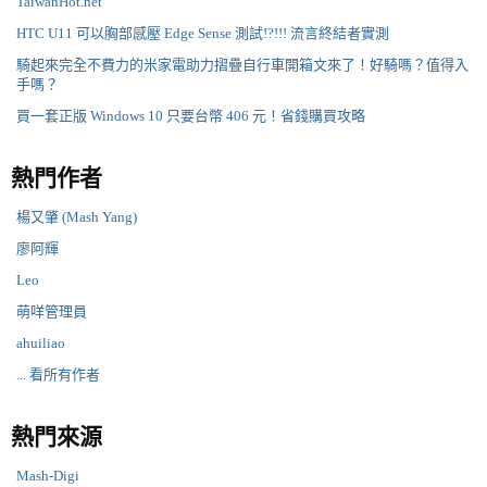
TaiwanHot.net
HTC U11 可以胸部感壓 Edge Sense 測試!?!!! 流言終結者實測
騎起來完全不費力的米家電助力摺疊自行車開箱文來了！好騎嗎？值得入
手嗎？
買一套正版 Windows 10 只要台幣 406 元！省錢購買攻略
熱門作者
楊又肇 (Mash Yang)
廖阿輝
Leo
萌咩管理員
ahuiliao
... 看所有作者
熱門來源
Mash-Digi