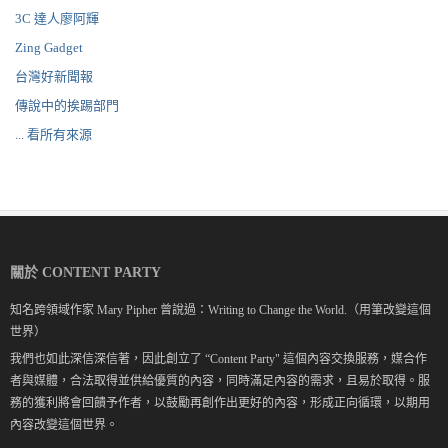
3C 達人廖阿輝
Zing Gadget
台灣好新聞報
傳說中的挨踢部門
... 看所有來源
關於 CONTENT PARTY
知名跨領域作家 Mary Pipher 曾說過：Writing to Change the World.（用筆改變這個
世界）
我們也如此深信深信著，因此創立了 “Content Party" 這個內容交換服務，媒合作
者與媒體，合法取得並供給優質的內容，同時滿足內容的需求，且易於取得。服
務的獲利將會回饋予作者，以鼓勵再創作出更好的內容，形成正向循環，以期用
內容改變這個世界。