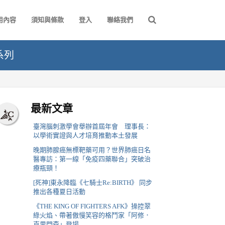
用內容
須知與條款
登入
聯絡我們
系列
最新文章
臺灣腦刺激學會舉辦首屆年會 理事長：
以學術實證與人才培育推動本土發展
晚期肺腺癌無標靶藥可用？世界肺癌日名
醫專訪：第一線「免疫四藥聯合」突破治
療瓶頸！
[死神]東永降臨《七騎士Re:BIRTH》 同步
推出各種夏日活動
《THE KING OF FIGHTERS AFK》操控翠
綠火焰、帶著傲慢笑容的格鬥家「阿修．
克里門森」登場