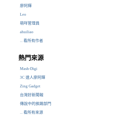
廖阿輝
Leo
萌咩管理員
ahuiliao
... 看所有作者
熱門來源
Mash-Digi
3C 達人廖阿輝
Zing Gadget
台灣好新聞報
傳說中的挨踢部門
... 看所有來源