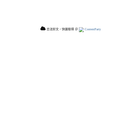
合法好文，快速取得 ＠
ContentParty