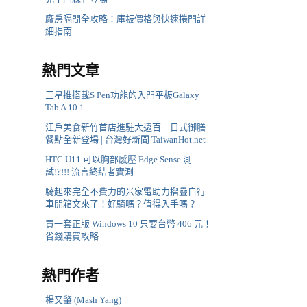
廠房隔間全攻略：庫板價格與快速捲門詳
細指南
熱門文章
三星推搭載S Pen功能的入門平板Galaxy
Tab A 10.1
江戶美食新竹首店進駐大遠百 日式御膳
餐點全新登場 | 台灣好新聞 TaiwanHot.net
HTC U11 可以胸部感壓 Edge Sense 測
試!?!!! 流言終結者實測
騎起來完全不費力的米家電助力摺疊自行
車開箱文來了！好騎嗎？值得入手嗎？
買一套正版 Windows 10 只要台幣 406 元！
省錢購買攻略
熱門作者
楊又肇 (Mash Yang)