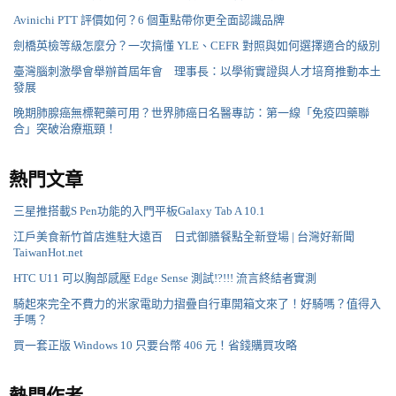
Avinichi PTT 評價如何？6 個重點帶你更全面認識品牌
劍橋英檢等級怎麼分？一次搞懂 YLE、CEFR 對照與如何選擇適合的級別
臺灣腦刺激學會舉辦首屆年會 理事長：以學術實證與人才培育推動本土
發展
晚期肺腺癌無標靶藥可用？世界肺癌日名醫專訪：第一線「免疫四藥聯
合」突破治療瓶頸！
熱門文章
三星推搭載S Pen功能的入門平板Galaxy Tab A 10.1
江戶美食新竹首店進駐大遠百 日式御膳餐點全新登場 | 台灣好新聞
TaiwanHot.net
HTC U11 可以胸部感壓 Edge Sense 測試!?!!! 流言終結者實測
騎起來完全不費力的米家電助力摺疊自行車開箱文來了！好騎嗎？值得入
手嗎？
買一套正版 Windows 10 只要台幣 406 元！省錢購買攻略