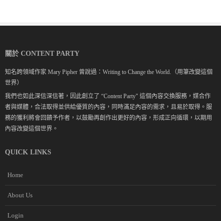
關於 CONTENT PARTY
知名跨領域作家 Mary Pipher 曾說過：Writing to Change the World.（用筆改變這個
世界）
我們也如此深信深信著，因此創立了 “Content Party" 這個內容交換服務，媒合作
者與媒體，合法取得並供給優質的內容，同時滿足內容的需求，且易於取得。服
務的獲利將會回饋予作者，以鼓勵再創作出更好的內容，形成正向循環，以期用
內容改變這個世界。
QUICK LINKS
Home
About Us
Login