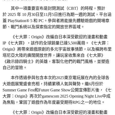
其中一項重要宣布是封閉測試（CBT）的時程，預計
於
2025
年
10
月
30
日至
11
月
5
日
進行為期一週的測試，平台涵
蓋 PlayStation® 5 和 PC。參與者將能搶先體驗遊戲的開場章
節、戰鬥系統以及探索指定的開放世界區域。
《七大罪：Origin》改編自日本深受歡迎的漫畫和動畫
IP《七大罪》，該作的全球銷量已達5,500萬冊。《七大罪：
Origin》將帶來遊戲原創的多元宇宙故事情節，以及橫跨布里
塔尼亞大陸的廣闊開放世界，讓玩家收集來自《七大罪》
《啟示錄四騎士》的英雄，客製化他們的戰鬥風格，並塑造
自己的冒險。
本作透過參與包含本次的2025東京電玩展在內的全球各
大遊戲展覽盛會亮相，持續累積人氣與聲勢。繼6月份於
Summer Game Fest和Future Game Show公開宣傳影片後，《七
大罪：Origin》再次於gamescom 2025 Opening Night Live中成
為焦點，鞏固了遊戲作為年度最受期待RPG之一的地位。
《七大罪：Origin》改編自日本深受歡迎的漫畫和動畫