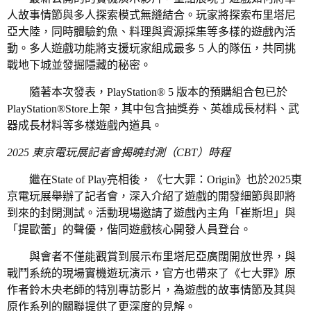
人故事情節與多人探索模式無縫結合。玩家將探索布里塔尼
亞大陸，同時體驗釣魚、料理與資源採集等多樣的遊戲內活
動。多人遊戲功能將支援玩家組成最多 5 人的隊伍，共同挑
戰地下城並發掘隱藏的秘密。
隨著本次發表，PlayStation® 5 版本的預購組合包已於
PlayStation®Store上架，其中包含抽獎券、英雄成長材料、武
器成長材料等多樣遊戲內道具。
2025
東京電玩展記者會揭曉封測（
CBT
）時程
繼在State of Play亮相後，《七大罪：Origin》也於2025東
京電玩展舉辦了記者會，深入介紹了遊戲的開發細節與即將
到來的封閉測試。活動現場邀請了遊戲內主角「崔斯坦」與
「提歐蕾」的聲優，偕同遊戲核心開發人員登台。
與會者不僅能觀賞到展示布里塔尼亞廣闊開放世界，與
戰鬥系統的現場實機遊玩演示，官方也帶來了《七大罪》原
作者鈴木央老師的特別專訪影片，為遊戲的故事情節及其與
原作系列的關聯提供了更深度的見解。