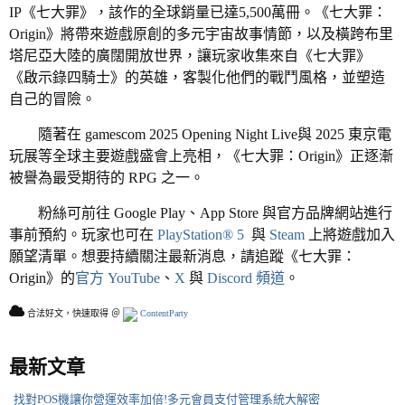
IP《七大罪》，該作的全球銷量已達5,500萬冊。《七大罪：
Origin》將帶來遊戲原創的多元宇宙故事情節，以及橫跨布里
塔尼亞大陸的廣闊開放世界，讓玩家收集來自《七大罪》
《啟示錄四騎士》的英雄，客製化他們的戰鬥風格，並塑造
自己的冒險。
隨著在 gamescom 2025 Opening Night Live與 2025 東京電
玩展等全球主要遊戲盛會上亮相，《七大罪：Origin》正逐漸
被譽為最受期待的 RPG 之一。
粉絲可前往 Google Play、App Store 與官方品牌網站進行
事前預約。玩家也可在
PlayStation® 5
與
Steam
上將遊戲加入
願望清單。想要持續關注最新消息，請追蹤《七大罪：
Origin》的
官方 YouTube
、
X
與
Discord 頻道
。
合法好文，快速取得 ＠
ContentParty
最新文章
找對POS機讓你營運效率加倍!多元會員支付管理系統大解密