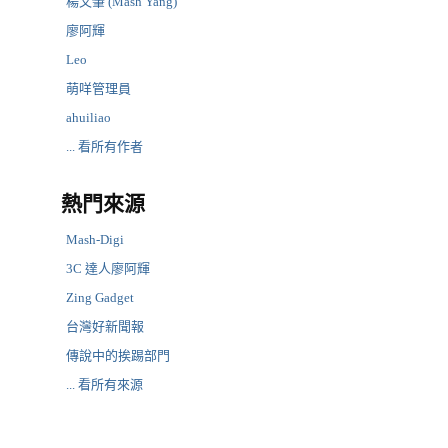
楊又肇 (Mash Yang)
廖阿輝
Leo
萌咩管理員
ahuiliao
... 看所有作者
熱門來源
Mash-Digi
3C 達人廖阿輝
Zing Gadget
台灣好新聞報
傳說中的挨踢部門
... 看所有來源