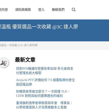
用內容
須知與條款
登入
聯絡我們
石紋保溫瓶 優質選品一次收藏 @3C 達人廖
 優質選品一次收藏 @3C 達人廖阿輝
最新文章
找對POS機讓你營運效率加倍!多元會員支
付管理系統大解密
Avinichi PTT 評價如何？6 個重點帶你更全
面認識品牌
劍橋英檢等級怎麼分？一次搞懂 YLE、
CEFR 對照與如何選擇適合的級別
臺灣腦刺激學會舉辦首屆年會 理事長：
以學術實證與人才培育推動本土發展