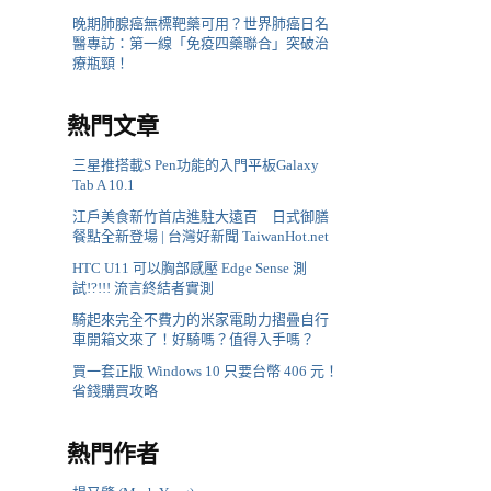
晚期肺腺癌無標靶藥可用？世界肺癌日名
醫專訪：第一線「免疫四藥聯合」突破治
療瓶頸！
熱門文章
三星推搭載S Pen功能的入門平板Galaxy
Tab A 10.1
江戶美食新竹首店進駐大遠百 日式御膳
餐點全新登場 | 台灣好新聞 TaiwanHot.net
HTC U11 可以胸部感壓 Edge Sense 測
試!?!!! 流言終結者實測
騎起來完全不費力的米家電助力摺疊自行
車開箱文來了！好騎嗎？值得入手嗎？
買一套正版 Windows 10 只要台幣 406 元！
省錢購買攻略
熱門作者