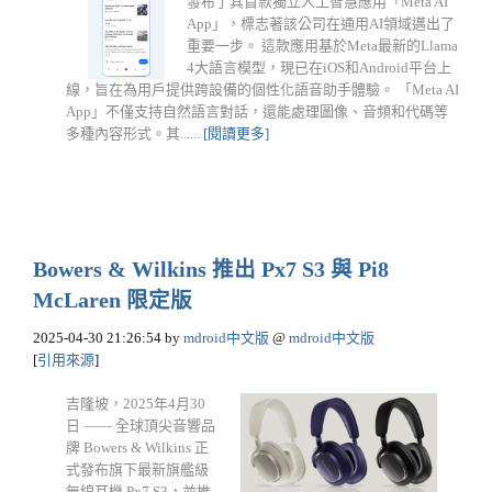
發布了其首款獨立人工智慧應用「Meta AI
App」，標志著該公司在通用AI領域邁出了
重要一步。​ 這款應用基於Meta最新的Llama
4大語言模型，現已在iOS和Android平台上
線，旨在為用戶提供跨設備的個性化語音助手體驗。​ 「Meta AI
App」不僅支持自然語言對話，還能處理圖像、音頻和代碼等
多種內容形式。​其......
[閱讀更多]
Bowers & Wilkins 推出 Px7 S3 與 Pi8
McLaren 限定版
2025-04-30 21:26:54
by
mdroid中文版
@
mdroid中文版
[
引用來源
]
吉隆坡，2025年4月30
日 —— 全球頂尖音響品
牌 Bowers & Wilkins 正
式發布旗下最新旗艦級
無線耳機 Px7 S3，並推