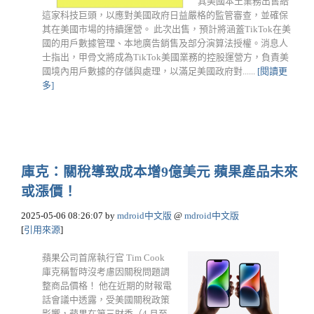
其美國本土業務出售給
這家科技巨頭，以應對美國政府日益嚴格的監管審查，並確保
其在美國市場的持續運營。 此次出售，預計將涵蓋TikTok在美
國的用戶數據管理、本地廣告銷售及部分演算法授權。消息人
士指出，甲骨文將成為TikTok美國業務的控股運營方，負責美
國境內用戶數據的存儲與處理，以滿足美國政府對......
[閱讀更
多]
庫克：關稅導致成本增9億美元 蘋果產品未來
或漲價！
2025-05-06 08:26:07
by
mdroid中文版
@
mdroid中文版
[
引用來源
]
蘋果公司首席執行官 Tim Cook
庫克稱暫時沒考慮因關稅問題調
整商品價格！ 他在近期的財報電
話會議中透露，受美國關稅政策
影響，蘋果在第三財季（4 月至