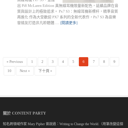
出 Pi8 McLaren Edition 真無線耳機限量新配色，延續品牌在音
質與設計上的極致追求。 Px7 S3：無線耳機新標杆，精準音質
再進化 作為大受歡迎 PX7 系列的全新代表作，Px7 S3 為音樂
發燒友打造非凡聆聽體......
[閱讀更多]
« Previous
1
2
3
4
5
6
7
8
9
10
Next »
下十頁 »
關於 CONTENT PARTY
知名跨領域作家 Mary Pipher 曾說過：Writing to Change the World.（用筆改變這個