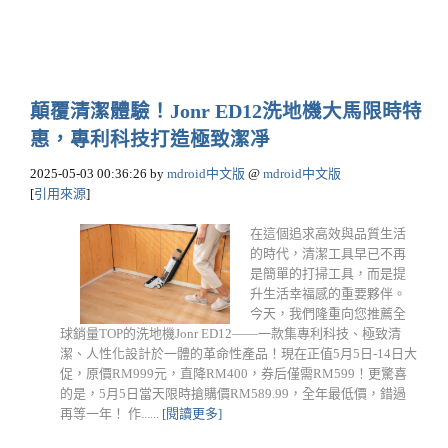
顛覆清潔體驗！Jonr ED12洗地機大馬限時特
惠，專利科技打造極致潔凈
2025-05-03 00:36:26
by
mdroid中文版
@
mdroid中文版
[
引用來源
]
在這個追求高效與品質生活
的時代，清潔工具早已不再
是簡單的打掃工具，而是提
升生活幸福感的重要夥伴。
今天，我們隆重向您推薦全
球銷量TOP的洗地機Jonr ED12——一款集專利科技、極致清
潔、人性化設計於一體的革命性產品！現在正值5月5日-14日大
促，原價RM999元，直降RM400，券后僅需RM599！更驚喜
的是，5月5日當天限時搶購價RM589.99，全年最低價，錯過
再等一年！ 作......
[閱讀更多]