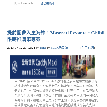
盼。 Honda Tai......
[閱讀更多]
提前圓夢入主海神！Maserati Levante、Ghibli
限時推購車專案
2023-07-12 20:12:24
by
Irene
@
ZEEK玩家誌
[
引用來源
]
自1914年成立至今的Maserati，憑藉著追求卓越和大膽無畏的
精神締造無數傳奇，引領著世界車壇潮流，百年以來海神在人
們的心目中有著無法撼動的精神象徵。時至今日，在品牌踏入
全新篇章之際，也期望號召所有嚮往三叉戟的車迷們一同加入
海神的行列，領略美學出眾的奢華工藝，以及為熱情所驅動的
義式壯遊真義。為使臺灣車迷們能夠提前感受成為義式先鋒......