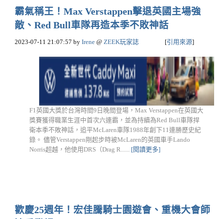
霸氣稱王！Max Verstappen擊退英國主場強
敵、Red Bull車隊再造本季不敗神話
2023-07-11 21:07:57
by
Irene
@
ZEEK玩家誌
[
引用來源
]
F1英國大獎於台灣時間9日晚間登場，Max Verstappen在英國大
獎賽獲得職業生涯中首次六連霸，並為持續為Red Bull車隊捍
衛本季不敗神話，追平McLaren車隊1988年創下11連勝歷史紀
錄。 儘管Verstappen剛起步時被McLaren的英國車手Lando
Norris超越，他使用DRS（Drag R......
[閱讀更多]
歡慶25週年！宏佳騰騎士園遊會、重機大會師