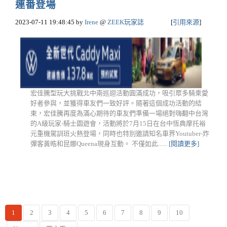
連番登場
2023-07-11 19:48:45
by
Irene
@
ZEEK玩家誌
[
引用來源
]
宏佳騰型玩大挑戰北中南巡迴活動圓滿成功，吸引眾多騎乘愛
好者參與，並獲得車友們一致好評。隨著這個成功活動的結
束，宏佳騰再度為滿心期待的車友們準備一場絕對嗨翻中台灣
的A級玩家-騎士園遊會，活動將於7月15日在台中恆典摩托裕
元重機駕訓班火熱登場，同時也特別邀請知名車界Youtuber-炸
彈客黃晧和昆娜Queena現身互動。 不僅如此......
[閱讀更多]
1
2
3
4
5
6
7
8
9
10