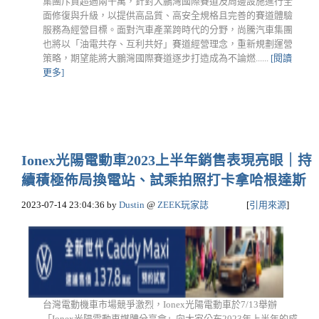
集團斥資超過兩千萬，針對大鵬灣國際賽道及周邊設施進行全
面修復與升級，以提供高品質、高安全規格且完善的賽道體驗
服務為經營目標。面對汽車產業跨時代的分野，尚騰汽車集團
也將以「油電共存、互利共好」賽道經營理念，重新規劃運營
策略，期望能將大鵬灣國際賽道逐步打造成為不論燃......
[閱讀
更多]
Ionex光陽電動車2023上半年銷售表現亮眼｜持
續積極佈局換電站、試乘拍照打卡拿哈根達斯
2023-07-14 23:04:36
by
Dustin
@
ZEEK玩家誌
[
引用來源
]
台灣電動機車市場競爭激烈，Ionex光陽電動車於7/13舉辦
「Ionex光陽電動車媒體分享會」向大家公布2023年上半年的成