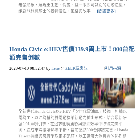
老鼠形象，展現出生動、俏皮、且一眼即可識別的活潑造型，
絕對能夠將騎士的獨特個性、風格與故事......
[閱讀更多]
Honda Civic e:HEV售價139.9萬上市！800台配
額完售倒數
2023-07-13 08:32:47
by
Irene
@
ZEEK玩家誌
[
引用來源
]
全新世代Honda Civic以e:HEV「次世代電油車」技術，打造以
電為主、以油為輔的雙電動機革新動力輸出形式，結合最新研
發2.0L直噴引擎，在追求馳騁駕馭與燃油效率中取得完美平
衡，造成市場搶購熱潮不斷，目前配額800台即將完售，Honda
Taiwan持續與母廠爭取更多配額，以回饋廣大消費者的熱烈期