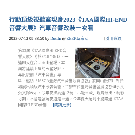
行動頂級視聽室現身2023《TAA國際HI-END
音響大展》汽車音響改裝一次看
2023-07-12 09:38:50
by
Dustin
@
ZEEK玩家誌
[
引用來源
]
第33屆《TAA國際HI-END音
響大展》將於8/10至8/13，一
連四天在台北圓山登場，本
屆將延續上屆的五星好評，
再度規劃「汽車音響」專
區，邀請「IASCA臺灣汽車音響競賽協會」於圓山飯店戶外廣
場展出頂級汽車改裝音響，主辦單位臺灣音響發展協會理事長
張文錦表示，今年安排高達12輛「示範車款」現場展出，精彩
可期，不管是發燒友還是車迷，今年夏天絕對不能錯過《TAA
國際HI-END音響......
[閱讀更多]