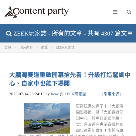
ZEEK玩家誌 - 所有的文章 - 共有 4307 篇文章
首頁
現有內容
來源
ZEEK玩家誌
大鵬灣賽道重啟開幕搶先看！升級打造駕訓中
心、自家車也能下場開
2023-07-14 23:24:13
by
Irene
@
ZEEK玩家誌
[
引用來源
]
車迷玩家久違了！「大鵬灣
國際賽道」暨「大鵬賽道駕
訓中心」於今日正式開幕，
宣告台灣首座專業賽道經歷
四年後重新啟用！尚騰汽車