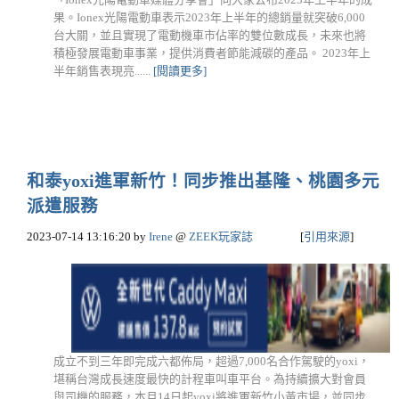
果。Ionex光陽電動車表示2023年上半年的總銷量就突破6,000
台大關，並且實現了電動機車市佔率的雙位數成長，未來也將
積極發展電動車事業，提供消費者節能減碳的產品。 2023年上
半年銷售表現亮......
[閱讀更多]
和泰yoxi進軍新竹！同步推出基隆、桃園多元
派遣服務
2023-07-14 13:16:20
by
Irene
@
ZEEK玩家誌
[
引用來源
]
成立不到三年即完成六都佈局，超過7,000名合作駕駛的yoxi，
堪稱台灣成長速度最快的計程車叫車平台。為持續擴大對會員
與司機的服務，本月14日起yoxi將進軍新竹小黃市場，並同步