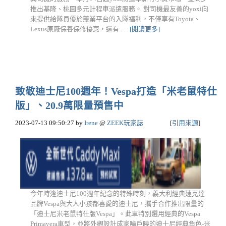
推出基隆、桃園多元計程車派遣服務。 對司機最友善的yoxi向
來提供給隊員優於競業平台的入隊福利，不僅享有Toyota、
Lexus原廠保養保修優惠，還有......
[閱讀更多]
致敬迪士尼100週年！Vespa打造「米老鼠特仕
版」、20.9萬限量預售中
2023-07-13 09:50:27
by
Irene
@
ZEEK玩家誌
[
引用來源
]
今年時逢迪士尼100週年紀念的特殊時刻，義大利經典速克達
品牌Vespa與大人小孩都喜愛的迪士尼，攜手合作推出限量的
「迪士尼米老鼠特仕版Vespa」。此車特別選用經典的Vespa
Primavera車型，並將外觀設計成家喻戶曉的迪士尼經典角色-米