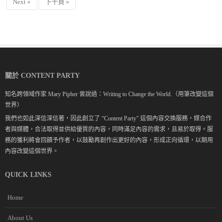
Next »
下十頁 »
關於 CONTENT PARTY
知名跨領域作家 Mary Pipher 曾說過：Writing to Change the World.（用筆改變這個
世界）
我們也如此深信深信著，因此創立了 “Content Party" 這個內容交換服務，媒合作
者與媒體，合法取得並供給優質的內容，同時滿足內容的需求，且易於取得。服
務的獲利將會回饋予作者，以鼓勵再創作出更好的內容，形成正向循環，以期用
內容改變這個世界。
QUICK LINKS
Home
About Us