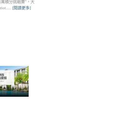
"百萬積分挑戰賽"，大
....
[閱讀更多]