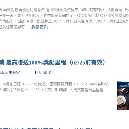
Hyatt凱悅最新優惠促銷 額外送10K分及免費房券（05/15前註冊） 活動頁面 H
波接一波，買分剛剛結束，春季促銷就開始了，這次促銷包括額外積分獎勵和
詳情如下： 註冊時間：即日起至2021年5月15日入住時間：2021年3月1日至6
成入住兩個認可......
[閱讀更多]
購買促銷 最高贈送100%獎勵里程（02/25前有效）
lideas 里程家
[
引用來源
]
00%獎勵里程（02/25前有效） 里程購買頁面 United Airlines美聯航
21年2月25日晚上11：59（北美中部時間），購買前程萬里里程