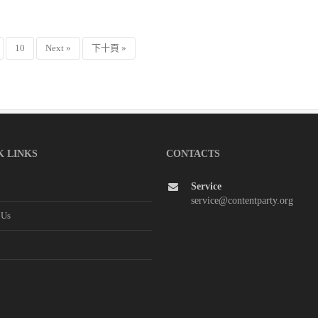
10
Next »
下十頁 »
K LINKS
CONTACTS
Service
service@contentparty.org
 Us