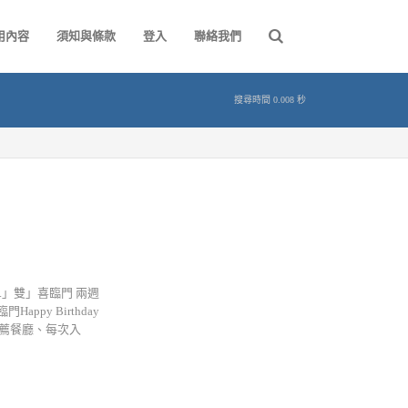
用內容
須知與條款
登入
聯絡我們
搜尋時間 0.008 秒
o us.」雙」喜臨門 兩週
py Birthday
推薦餐廳、每次入