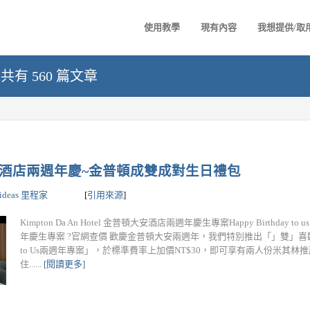
使用教學
現有內容
我想提供/取
- 共有 560 篇文章
 金普頓大安酒店兩週年慶~金普頓成雙成對生日禮包
lideas 里程家
[
引用來源
]
Kimpton Da An Hotel 金普頓大安酒店兩週年慶生專案Happy Birthday t
年慶生專案 ?官網查價 歡慶金普頓大安兩週年，我們特別推出「」雙」喜臨門Hap
to Us兩週年專案」，於標準費率上加價NT$30，即可享有兩人份米其林
住......
[閱讀更多]