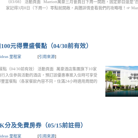
（03/08） 活動頁面 Marriott萬豪三月會員日下周一開跑，固定節目還是
家記得3月8日（下周一）零點就開啟，具體詳情查看我們的攻略哦！☞ Marriot..
~加100元得豐盛餐點（04/30前有效）
lideas 里程家
[
引用來源
]
豐盛餐點（04/30前有效） 活動頁面 萬豪酒店集團旗下10家
旅行入住參與活動的酒店，預訂該優惠專案入住時可享受
獲得豐富餐點（各家餐飲內容不同，住滿24小時適用周間的
0K分及免費房券（05/15前註冊）
lideas 里程家
[
引用來源
]