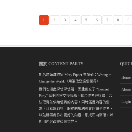
1
2
3
4
5
6
7
8
9
關於 CONTENT PARTY
QUIC
知名跨領域作家 Mary Pipher 曾說過：Writing to
Home
Change the World.（用筆改變這個世界）
我們也如此深信深信著，因此創立了 “Content
About
Party" 這個內容交換服務，媒合作者與媒體，合
Login
法取得並供給優質的內容，同時滿足內容的需
求，且易於取得。服務的獲利將會回饋予作者，
以鼓勵再創作出更好的內容，形成正向循環，以
期用內容改變這個世界。