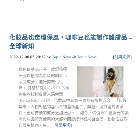
化妝品也走環保風，咖啡豆也能製作護膚品 –
全球新知
2022-12-06 05:20:37
by
Topic News
@
Topic News
[
引用來源
]
綠色保養品正夯，歐盟積極
研究以植物為原料的創新化
妝品成分，進行商業化生
產。 芬蘭研究中心 VTT 的植
物生物技術負責人瑞佘爾
(Heiko Rischer) 說，化妝品中其實一直都有植物成分。「但近
年來，人們對植物基化合物重新產生了興趣。消費者對更環
保、更可持續的成分更加接受。「 如今，價值 800 億歐元的歐
洲化妝品行業使用的大部分關鍵成分都來自合成、動物性或取
自野生植物。生......
[閱讀更多]