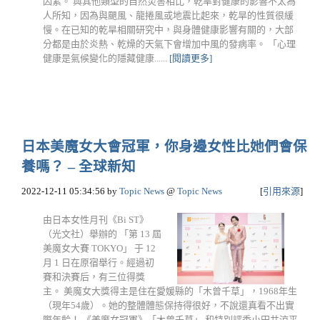
因素。 與其他類型的自然災害相比，乾旱對健康的影響不太為
人所知，因為與颶風、龍捲風或地震比起來，乾旱的性質很緩
慢。在已知的乾旱相關研究中，與身體健康影響有關的，大部
分都是由於炎熱、乾燥的天氣下會增加中風的發病率。 「心理
健康是氣候變化的隱藏健康......
[閱讀更多]
日本美魔女大會冠軍，你身邊女性比她們會保
養嗎？ – 全球新知
2022-12-11 05:34:56
by
Topic News
@
Topic News
[
引用來源
]
由日本女性月刊《Bi ST》
（光文社）舉辦的 「第 13 屆
美魔女大賽 TOKYO」 于 12
月 1 日在原宿舉行。經過初
賽和決賽后，有三位得獎
主。 美魔女大獎得主是住在愛媛縣的「木曾千草」，1968年生
（現年54歲）。她的整體體態保持得很好，不說還真看不出實
際年齡！ 《美魔女冠軍》「木曾千草」 和特別評委小田井涼平