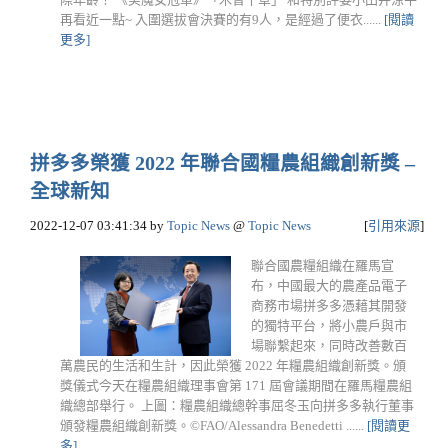
再看近一點~ 入圍選拔會決賽的有9人，是經過了便衣......
[閱讀
更多]
拼多多榮獲 2022 年聯合國糧農組織創新獎 –
全球新知
2022-12-07 03:41:34
by
Topic News
@
Topic News
[
引用來源
]
聯合國農糧組織在羅馬宣
布，中國最大的農產品電子
商務市場拼多多憑藉其開發
的獨特平台，將小農戶與市
場聯繫起來，同時改善數百
萬農民的生活和生計，因此榮獲 2022 年糧農組織創新獎。頒
獎儀式今天在糧農組織理事會第 171 屆會議期間在羅馬糧農組
織總部舉行。 上圖：糧農組織總幹事屈冬玉向拼多多執行董事
頒發糧農組織創新獎。©FAO/Alessandra Benedetti ......
[閱讀更
多]