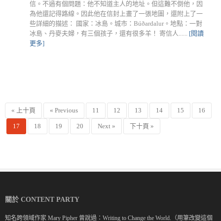
信。不過有個問題：他不知道主人的地址。但這難不倒他，因
為他還記得路線。因此他在信封上畫了一張地圖，還附上了一
些詳細的描述： 國家：冰島。城市：Búðardalur。地點：一對
冰島、丹麥夫婦，有三個孩子，還有很多羊！ 寄信人......
[閱讀
更多]
« 上十頁
« Previous
11
12
13
14
15
16
17
18
19
20
Next »
下十頁 »
關於 CONTENT PARTY
知名跨領域作家 Mary Pipher 曾說過：Writing to Change the World.（用筆改變這個