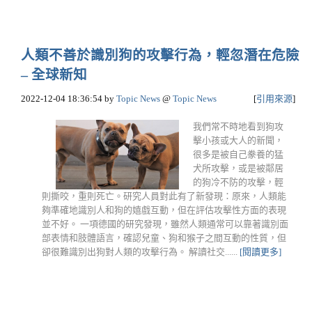
人類不善於識別狗的攻擊行為，輕忽潛在危險
– 全球新知
2022-12-04 18:36:54
by
Topic News
@
Topic News
[
引用來源
]
我們常不時地看到狗攻
擊小孩或大人的新聞，
很多是被自己豢養的猛
犬所攻擊，或是被鄰居
的狗冷不防的攻擊，輕
則撕咬，重則死亡。研究人員對此有了新發現：原來，人類能
夠準確地識別人和狗的嬉戲互動，但在評估攻擊性方面的表現
並不好。 一項德國的研究發現，雖然人類通常可以靠著識別面
部表情和肢體語言，確認兒童、狗和猴子之間互動的性質，但
卻很難識別出狗對人類的攻擊行為。 解讀社交......
[閱讀更多]