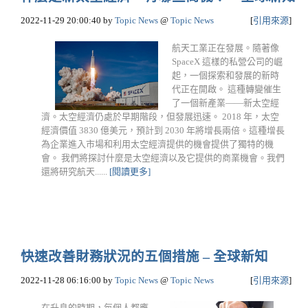
2022-11-29 20:00:40
by
Topic News
@
Topic News
[
引用來源
]
航天工業正在發展。隨著像
SpaceX 這樣的私營公司的崛
起，一個探索和發展的新時
代正在開啟。 這種轉變催生
了一個新產業——新太空經
濟。太空經濟仍處於早期階段，但發展迅速。 2018 年，太空
經濟價值 3830 億美元，預計到 2030 年將增長兩倍。這種增長
為企業進入市場和利用太空經濟提供的機會提供了獨特的機
會。 我們將探討什麼是太空經濟以及它提供的商業機會。我們
還將研究航天......
[閱讀更多]
快速改善財務狀況的五個措施 – 全球新知
2022-11-28 06:16:00
by
Topic News
@
Topic News
[
引用來源
]
在升息的時期，每個人都應