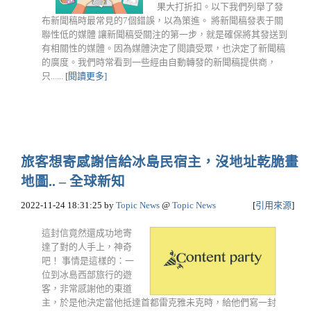
果大打折扣。以下我們列舉了發
布新聞稿時最常見的7個錯誤，以為策進。 將新聞稿發表于關
聯性低的媒體 讓新聞稿受關注的第一步，就是確保將其發送到
有相關性的媒體。因為媒體決定了閱讀受眾，也決定了新聞稿
的廣度。我們時常看到一些經由自動轉發的新聞稿提供商，
只......
[閱讀更多]
旅客想寄感謝信給冰島民宿主，沒地址乾脆畫
地圖.. – 全球新知
2022-11-24 18:31:25
by
Topic News
@
Topic News
[
引用來源
]
這封信竟然還成功地寄
達了對的人手上，神奇
吧！ 事情是這樣的：一
位到冰島西部旅行的遊
客，非常感謝他的東道
主，於是他決定當他抵達首都雷克雅未克時，給他們寫一封