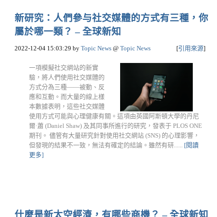
新研究：人們參与社交媒體的方式有三種，你
屬於哪一類？ – 全球新知
2022-12-04 15:03:29
by
Topic News
@
Topic News
[
引用來源
]
一項模擬社交網站的新實
驗，將人們使用社交媒體的
方式分為三種——被動、反
應和互動。而大量的線上樣
本數據表明，這些社交媒體
使用方式可能與心理健康有關。這項由英國阿斯頓大學的丹尼
爾·蕭 (Daniel Shaw) 及其同事所進行的研究，發表于 PLOS ONE
期刊。 儘管有大量研究針對使用社交網站 (SNS) 的心理影響，
但發現的結果不一致，無法有確定的結論。雖然有研......
[閱讀
更多]
什麼是新太空經濟，有哪些商機？ – 全球新知