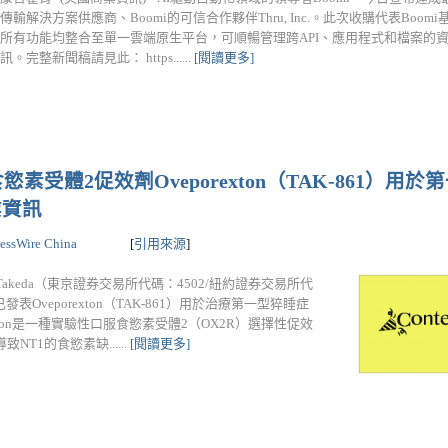
輸解決方案供應商、Boomi的可信合作夥伴Thru, Inc.。此次收購代表Boom
所有功能均整合至單一雲端原生平台，可順暢管理跨API、應用程式和檔案的資
完整新聞稿請見此： https......
[閱讀更多]
受體2促效劑Oveporexton（TAK-861）用
業資訊
essWire China
[
引用來源
]
Takeda（東京證券交易所代碼：4502/紐約證券交易所代
Oveporexton（TAK-861）用於治療第一型猝睡症
exton是一種實驗性口服食慾素受體2（OX2R）選擇性促效
1的食慾素缺......
[閱讀更多]