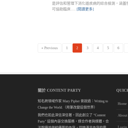
是評估和管理下消化道疾病的綜合檢測，涵蓋慢性
可協助臨床......
[閱讀更多]
« Previous
1
2
3
4
5
6
關於 CONTENT PARTY
QUIC
知名跨領域作家 Mary Pipher 曾說過：Writing to
Home
Change the World.（用筆改變這個世界）
我們也如此深信深信著，因此創立了 “Content
About
Party" 這個內容交換服務，媒合作者與媒體，合
Login
法取得並供給優質的內容，同時滿足內容的需