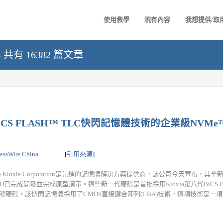
使用教學
現有內容
我想提供/取
 - 共有 16382 篇文章
CS FLASH™ TLC快閃記憶體技術的企業級NVMe™ 
essWire China
[
引用來源
]
- Kioxia Corporation是先進的記憶體解決方案提供商，該公司今天宣布，其全新K
e™ SSD已完成開發並完成原型演示。這些新一代硬碟是首批採用Kioxia第八代BiCS FL
硬碟，該快閃記憶體採用了CMOS直接鍵合陣列(CBA)技術，這項技術是一項架構.