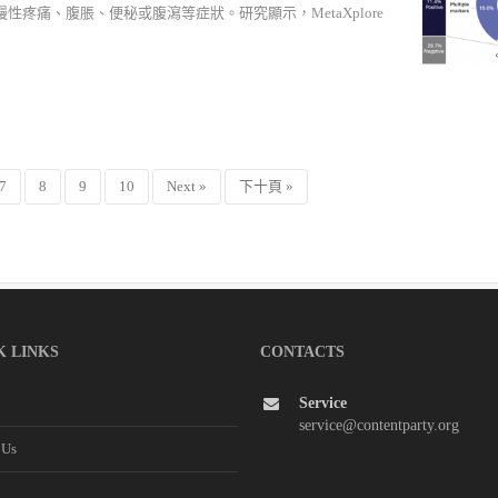
疼痛、腹脹、便秘或腹瀉等症狀。研究顯示，MetaXplore
7
8
9
10
Next »
下十頁 »
K LINKS
CONTACTS
Service
service@contentparty.org
 Us