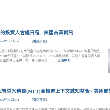
即將舉行的投資人會議日程 - 美國商業資訊
essWire China
[
引用來源
]
支援與創新解決方案的全球供應商以及Oracle、SAP和VMware軟體的領先
sdaq: RMNI)今日宣布，財務長Michael L. Perica及副總裁、財務主管兼投資人關
並與投資人進行一對一及小組會議： ......
[閱讀更多]
化安全代管檔案傳輸(MFT)並推進上下文感知整合 - 美國
essWire China
[
引用來源
]
康舍霍肯--(美國商業資訊)-- AI驅動自動化領域的領導者Boomi™今日宣布達