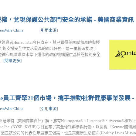
 High授權，兌現保護公共部門安全的承諾 - 美國商業資訊
essWire China
[
引用來源
]
領導者Horizon3.ai今日宣布，其已獲得美國聯邦風險與授
權，從而能夠支援安全性要求最高的聯邦任務。這一里程碑兌現了
高法規遵循和風險曝險水準下運作的政府機構提供基於證據的安全
..
[閱讀更多]
ue員工齊聚21個市場，攜手推動社群健康事業發展 -
essWire China
[
引用來源
]
薩米特--(美國商業資訊)--旗下擁有Neutrogena®、Listerine®、Aveeno®和Ty
vue Inc. (NYSE: KVUE)今日宣布了其全球社群參與行動，以慶祝「Kenvue關懷周」(K
)，這是該公司的代表性年度志工倡議，也是其健康生活使命(Healthy Lives Mission)的