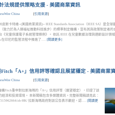
計法規提供策略支援 - 美國商業資訊
essWire China
[
引用來源
]
斯卡特維--(美國商業資訊)-- IEEE Standards Association（IEEE SA）
EEE（致力於為人類福祉推動科技進步）的標準制定機構，宣布其與政策制定者
台《兒童保護電子系統管理條例》。 依託 IEEE 在兒童數據治理與適齡設計領
SA 在印尼的監管流程中推進了......
[閱讀更多]
itch「A+」信用評等確認且展望穩定 - 美國商業
essWire China
[
引用來源
]
等機構Fitch重申對拉斯海瑪的「A+」信用評等（展望穩定），印證了該
的經濟和投資環境。 本新聞稿包含多媒體資訊。完整新聞稿請見此：
me/20250515962664/zh-HK/ 拉斯海瑪政府對該公告表示歡迎，認......
[閱讀更