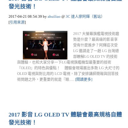
發光技術！
2017-04-21 08:54:39
by
ahuiliao
@
3C 達人廖阿輝（舊站）
[
引用來源
]
2017 大螢幕旗艦電視技術趨
勢是什麼？最高級的影音享
受有什麼進步？阿輝這次受
LG 邀請走了一趟 LG 台灣總
部瞭解LG OLED TV 的技術
與體驗，也和大家分享一下LG電視旗艦機型最重要的技術
『OLED』的特色與優點！ 體驗會現場展出多款 LG 大尺寸的
OLED 電視與對比用的 LCD 電視，除了安排講師簡報與回答技
術問題之外，更重要的就是『眼......
[閱讀更多]
2017 影音 LG OLED TV 體驗會最高規格自體
發光技術！