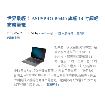
世界最輕！ ASUSPRO B9440 旗艦 14 吋超輕
商務筆電
2017-05-02 01:36:54
by
ahuiliao
@
3C 達人廖阿輝（舊站）
[
引用來源
]
如果要一次說完這次阿輝要介紹
強調超窄邊框的 ASUSPRO
B9440 ，那應該就是螢幕 14
吋、機身 13 吋、重量只要 11 吋
1.04 公斤，還有 i7 好效能與 10
小時長電力的超強全球最輕薄 14 吋商用筆電啊！（歡呼貌）
配置上 ASUSPRO B9440 也不會因為輕薄的特色而犧牲，這至
少對阿輝來說認為商務筆電也是一定要快啊！難道工作效率可
以不好嗎？因此 AS......
[閱讀更多]