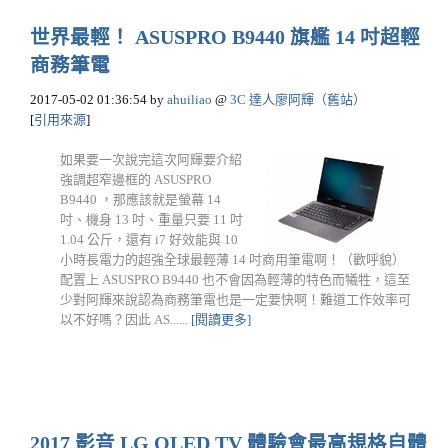
世界最輕！ ASUSPRO B9440 旗艦 14 吋超輕
商務筆電
2017-05-02 01:36:54
by
ahuiliao
@
3C 達人廖阿輝（舊站）
[
引用來源
]
如果要一次說完這次阿輝要介紹
強調超窄邊框的 ASUSPRO
B9440 ，那應該就是螢幕 14
吋、機身 13 吋、重量只要 11 吋
1.04 公斤，還有 i7 好效能與 10
小時長電力的超強全球最輕薄 14 吋商用筆電啊！（歡呼貌）
配置上 ASUSPRO B9440 也不會因為輕薄的特色而犧牲，這至
少對阿輝來說認為商務筆電也是一定要快啊！難道工作效率可
以不好嗎？因此 AS......
[閱讀更多]
2017 影音 LG OLED TV 體驗會最高規格自體