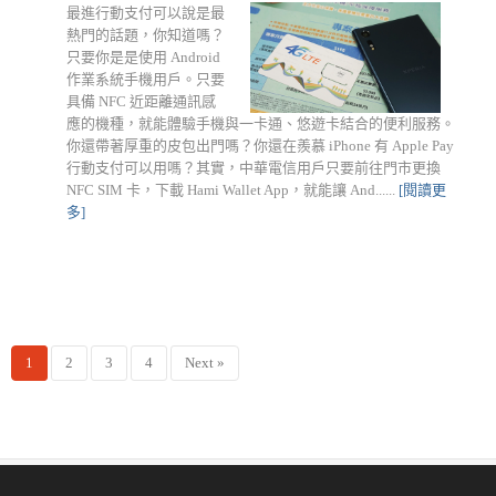
最進行動支付可以說是最
熱門的話題，你知道嗎？
只要你是是使用 Android
作業系統手機用戶。只要
具備 NFC 近距離通訊感
應的機種，就能體驗手機與一卡通、悠遊卡結合的便利服務。
你還帶著厚重的皮包出門嗎？你還在羨慕 iPhone 有 Apple Pay
行動支付可以用嗎？其實，中華電信用戶只要前往門市更換
NFC SIM 卡，下載 Hami Wallet App，就能讓 And......
[閱讀更
多]
1
2
3
4
Next »