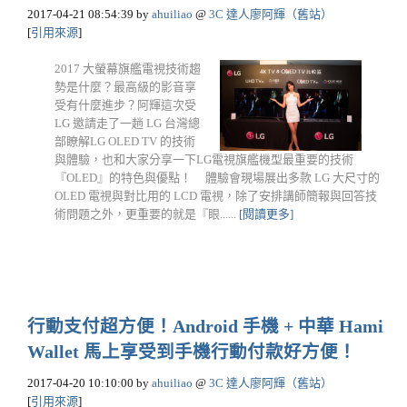
2017-04-21 08:54:39
by
ahuiliao
@
3C 達人廖阿輝（舊站）
[
引用來源
]
2017 大螢幕旗艦電視技術趨
勢是什麼？最高級的影音享
受有什麼進步？阿輝這次受
LG 邀請走了一趟 LG 台灣總
部瞭解LG OLED TV 的技術
與體驗，也和大家分享一下LG電視旗艦機型最重要的技術
『OLED』的特色與優點！ 體驗會現場展出多款 LG 大尺寸的
OLED 電視與對比用的 LCD 電視，除了安排講師簡報與回答技
術問題之外，更重要的就是『眼......
[閱讀更多]
行動支付超方便！Android 手機 + 中華 Hami
Wallet 馬上享受到手機行動付款好方便！
2017-04-20 10:10:00
by
ahuiliao
@
3C 達人廖阿輝（舊站）
[
引用來源
]