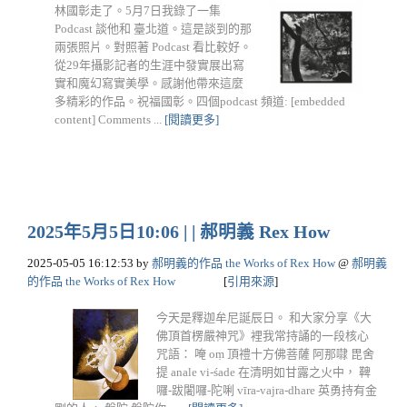
林國彰走了。5月7日我錄了一集
Podcast 談他和 臺北道。這是談到的那
兩張照片。對照著 Podcast 看比較好。
從29年攝影記者的生涯中發實展出寫
實和魔幻寫實美學。感謝他帶來這麼
多精彩的作品。祝福國彰。四個podcast 頻道: [embedded
content] Comments ...
[閱讀更多]
2025年5月5日10:06 | | 郝明義 Rex How
2025-05-05 16:12:53
by
郝明義的作品 the Works of Rex How
@
郝明義
的作品 the Works of Rex How
[
引用來源
]
今天是釋迦牟尼誕辰日。 和大家分享《大
佛頂首楞嚴神咒》裡我常持誦的一段核心
咒語： 唵 oṃ 頂禮十方佛菩薩 阿那㘑 毘舍
提 anale vi-śade 在清明如甘露之火中， 鞞
囉-跋闍囉-陀唎 vīra-vajra-dhare 英勇持有金