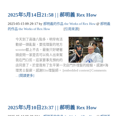
2025年5月14日21:58 | | 郝明義 Rex How
2025-05-15 09:29:17
by
郝明義的作品 the Works of Rex How
@
郝明義
的作品 the Works of Rex How
[
引用來源
]
今天到了高雄八點多，明早有活
動卻一頭亂髮，要找理髮的地方
scooter都上不去，最後只好硬著
頭皮問一家是否可以有人出來幫
我在門口剪。這家要事先預約的
店同意了。於是我有了生平第一次店門外理髮的經驗。感謝#海
理男士髮廊，感謝Elio理髮師。 [embedded content] Comments
...
[閱讀更多]
2025年5月10日23:37 | | 郝明義 Rex How