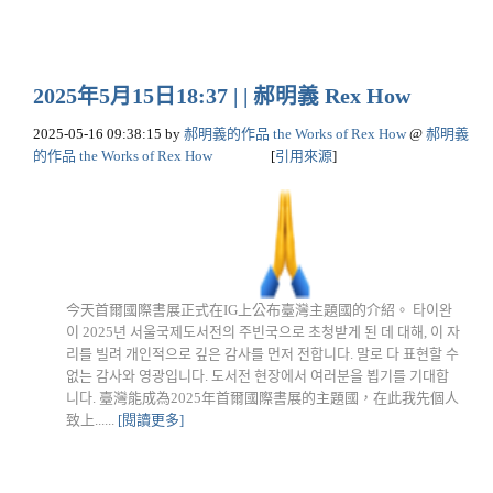
2025年5月15日18:37 | | 郝明義 Rex How
2025-05-16 09:38:15
by
郝明義的作品 the Works of Rex How
@
郝明義
的作品 the Works of Rex How
[
引用來源
]
今天首爾國際書展正式在IG上公布臺灣主題國的介紹。 타이완
이 2025년 서울국제도서전의 주빈국으로 초청받게 된 데 대해, 이 자
리를 빌려 개인적으로 깊은 감사를 먼저 전합니다. 말로 다 표현할 수
없는 감사와 영광입니다. 도서전 현장에서 여러분을 뵙기를 기대합
니다. 臺灣能成為2025年首爾國際書展的主題國，在此我先個人
致上......
[閱讀更多]