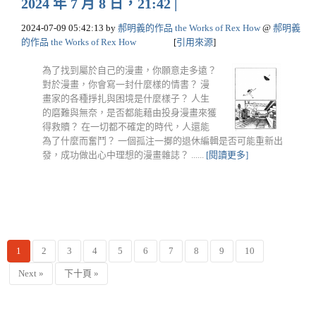
2024 年 7 月 8 日，21:42 |
2024-07-09 05:42:13
by
郝明義的作品 the Works of Rex How
@
郝明義
的作品 the Works of Rex How
[
引用來源
]
為了找到屬於自己的漫畫，你願意走多遠？
對於漫畫，你會寫一封什麼樣的情書？ 漫
畫家的各種掙扎與困境是什麼樣子？ 人生
的磨難與無奈，是否都能藉由投身漫畫來獲
得救贖？ 在一切都不確定的時代，人還能
為了什麼而奮鬥？ 一個孤注一擲的退休編輯是否可能重新出
發，成功做出心中理想的漫畫雜誌？ ......
[閱讀更多]
1
2
3
4
5
6
7
8
9
10
Next »
下十頁 »