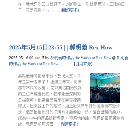
在，我就只吃三口就算了。 想起過去一吃就是兩球、三球的日
子，真是罪過。 [emb......
[閱讀更多]
2025年5月15日23:55 | | 郝明義 Rex How
2025-05-16 09:44:15
by
郝明義的作品 the Works of Rex How
@
郝明義
的作品 the Works of Rex How
[
引用來源
]
高雄最棒的創意平台，放視大賞，今
年是第十五年了！ 連續三年來，每年
都有不同的收穫。 開幕典禮開始致詞
的三位年輕世代裡，我印象最深刻的
是楊漢軒。他講自己當年在商專裡讀
程式，出來找工作的碰壁，加上後來新學其他技能也不受肯
定，但是最後他終於把所有才能疊加一起，結合出新的能力，
成為Nvidia的產品技術專家。 呼應他的話，教育部長鄭英耀也
說，教育是前瞻與面......
[閱讀更多]