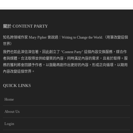
關於 CONTENT PARTY
知名跨領域作家 Mary Pipher 曾說過：Writing to Change the World.（用筆改變這個
世界）
我們也如此深信深信著，因此創立了 “Content Party" 這個內容交換服務，媒合作
者與媒體，合法取得並供給優質的內容，同時滿足內容的需求，且易於取得。服
務的獲利將會回饋予作者，以鼓勵再創作出更好的內容，形成正向循環，以期用
內容改變這個世界。
QUICK LINKS
Home
About Us
Login