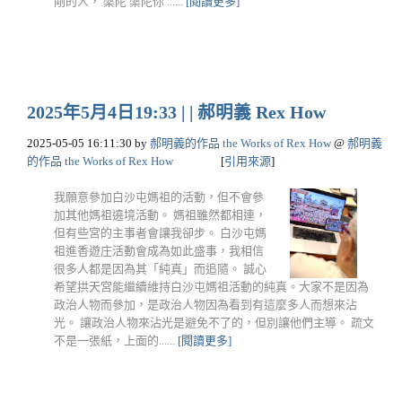
剛的人， 槃陀 槃陀你 ......
[閱讀更多]
2025年5月4日19:33 | | 郝明義 Rex How
2025-05-05 16:11:30
by
郝明義的作品 the Works of Rex How
@
郝明義
的作品 the Works of Rex How
[
引用來源
]
我願意參加白沙屯媽祖的活動，但不會參
加其他媽祖遶境活動。 媽祖雖然都相連，
但有些宮的主事者會讓我卻步。 白沙屯媽
祖進香遊庄活動會成為如此盛事，我相信
很多人都是因為其「純真」而追隨。 誠心
希望拱天宮能繼續維持白沙屯媽祖活動的純真。大家不是因為
政治人物而參加，是政治人物因為看到有這麼多人而想來沾
光。 讓政治人物來沾光是避免不了的，但別讓他們主導。 疏文
不是一張紙，上面的......
[閱讀更多]