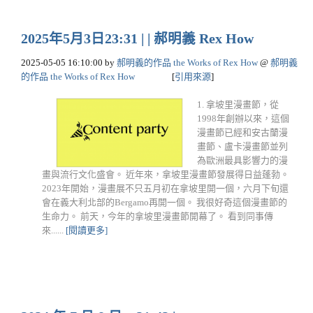
2025年5月3日23:31 | | 郝明義 Rex How
2025-05-05 16:10:00
by
郝明義的作品 the Works of Rex How
@
郝明義
的作品 the Works of Rex How
[
引用來源
]
1. 拿坡里漫畫節，從
1998年創辦以來，這個
漫畫節已經和安古蘭漫
畫節、盧卡漫畫節並列
為歐洲最具影響力的漫
畫與流行文化盛會。 近年來，拿坡里漫畫節發展得日益蓬勃。
2023年開始，漫畫展不只五月初在拿坡里開一個，六月下旬還
會在義大利北部的Bergamo再開一個。 我很好奇這個漫畫節的
生命力。 前天，今年的拿坡里漫畫節開幕了。 看到同事傳
來......
[閱讀更多]