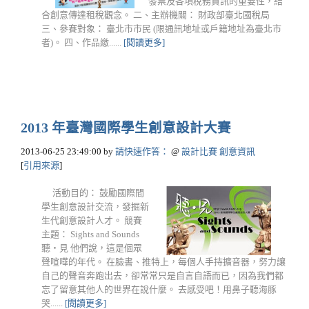
發票及各項稅務資訊的重要性，結
合創意傳達租稅觀念。 二、主辦機關： 財政部臺北國稅局
三、參賽對象： 臺北市市民 (限通訊地址或戶籍地址為臺北市
者)。 四、作品繳......
[閱讀更多]
2013 年臺灣國際學生創意設計大賽
2013-06-25 23:49:00
by
請快速作答：
@
設計比賽 創意資訊
[
引用來源
]
活動目的： 鼓勵國際間
學生創意設計交流，發掘新
生代創意設計人才。 競賽
主題： Sights and Sounds
聽‧見 他們說，這是個眾
聲喧嘩的年代。 在臉書、推特上，每個人手持擴音器，努力讓
自己的聲音奔跑出去，卻常常只是自言自語而已，因為我們都
忘了留意其他人的世界在說什麼。 去感受吧！用鼻子聽海豚
哭......
[閱讀更多]