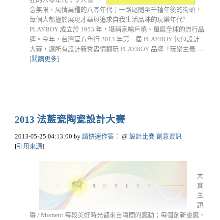
念無限、風情萬種的八零年代；一路尾隨至千禧年後的街頭，
每個人都擅於展現才華與追求自我生活品味的玩樂年代?
PLAYBOY 成立於 1953 年，堪稱家喻戶曉、風靡全球的流行品
牌。今年，台灣官方舉行 2013 年第一屆 PLAYBOY 包包設計
大賽，讓所有設計新秀盡情翻玩 PLAYBOY 品牌「玩樂主義......
[閱讀更多]
2013 法藍瓷陶瓷設計大賽
2013-05-25 04:13:00
by
請快速作答：
@
設計比賽 創意資訊
[
引用來源
]
大
賽
主
題
瞬 / Moment 每段美好時光都來自瞬間的感動；每個創新靈感，