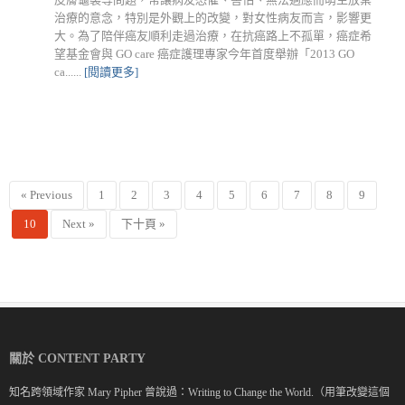
治療的意念，特別是外觀上的改變，對女性病友而言，影響更
大。為了陪伴癌友順利走過治療，在抗癌路上不孤單，癌症希
望基金會與 GO care 癌症護理專家今年首度舉辦「2013 GO
ca......
[閱讀更多]
« Previous
1
2
3
4
5
6
7
8
9
10
Next »
下十頁 »
關於 CONTENT PARTY
知名跨領域作家 Mary Pipher 曾說過：Writing to Change the World.（用筆改變這個