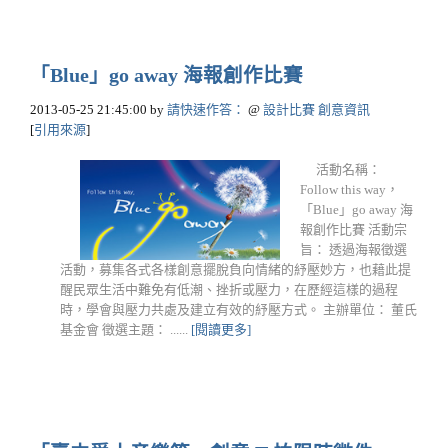
「Blue」go away 海報創作比賽
2013-05-25 21:45:00
by
請快速作答：
@
設計比賽 創意資訊
[
引用來源
]
活動名稱：
Follow this way，
「Blue」go away 海
報創作比賽 活動宗
旨： 透過海報徵選
活動，募集各式各樣創意擺脫負向情緒的紓壓妙方，也藉此提
醒民眾生活中難免有低潮、挫折或壓力，在歷經這樣的過程
時，學會與壓力共處及建立有效的紓壓方式。 主辦單位： 董氏
基金會 徵選主題： ......
[閱讀更多]