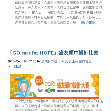
都始於瞬間的啟發。人生是一段充滿冒險驚奇與酸甜苦辣的奇
幻旅程，在人與人、人與物、人與自然互動中，交織出多姿的
雋永時分。 古人云：「瞬間即永恆」，展開時間的長軸，繽紛
絢麗瞬眼過，唯有凝結瞬間，才能化為永恆的美好。期待設計
師專注身邊的美好事物，凝結成為創意，發......
[閱讀更多]
「GO care for HOPE」癌友頭巾設計比賽
2013-05-25 03:07:00
by
請快速作答：
@
設計比賽 創意資訊
[
引用來源
]
活動緣起： 面對癌症，病友除了必須承受疾病所帶來的不適
與未來的不確定外，治療副作用所帶來的掉髮、噁心、嘔吐、
皮膚龜裂等問題，常讓病友恐懼、害怕、無法適應而萌生放棄