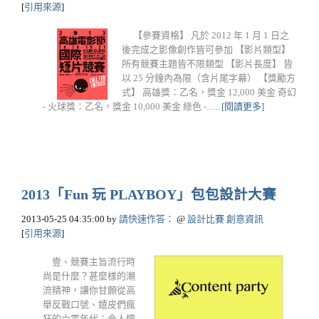
[
引用來源
]
【參賽資格】 凡於 2012 年 1 月 1 日之
後完成之影像創作皆可參加 【影片類型】
所有競賽主題皆不限類型 【影片長度】 皆
以 25 分鐘內為限（含片尾字幕） 【獎勵方
式】 高雄獎：乙名，獎金 12,000 美金 奇幻
- 火球獎：乙名，獎金 10,000 美金 綠色 -......
[閱讀更多]
2013「Fun 玩 PLAYBOY」包包設計大賽
2013-05-25 04:35:00
by
請快速作答：
@
設計比賽 創意資訊
[
引用來源
]
壹、競賽主旨流行時
尚是什麼？甚麼樣的潮
流精神，讓你甘願從高
舉反戰口號、嬉皮們瘋
狂的六零年代；令人懷