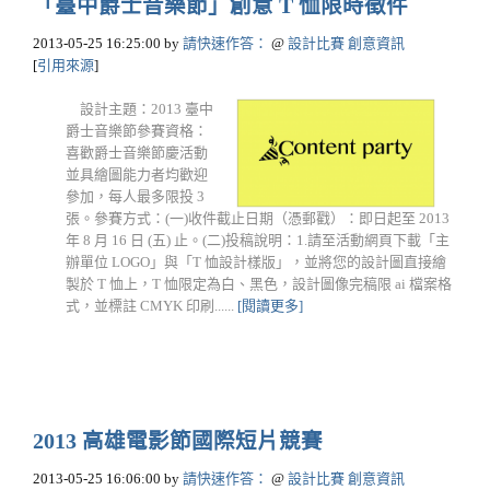
「臺中爵士音樂節」創意 T 恤限時徵件
2013-05-25 16:25:00
by
請快速作答：
@
設計比賽 創意資訊
[
引用來源
]
設計主題：2013 臺中
爵士音樂節參賽資格：
喜歡爵士音樂節慶活動
並具繪圖能力者均歡迎
參加，每人最多限投 3
張。參賽方式：(一)收件截止日期（憑郵戳）：即日起至 2013
年 8 月 16 日 (五) 止。(二)投稿說明：1.請至活動網頁下載「主
辦單位 LOGO」與「T 恤設計樣版」，並將您的設計圖直接繪
製於 T 恤上，T 恤限定為白、黑色，設計圖像完稿限 ai 檔案格
式，並標註 CMYK 印刷......
[閱讀更多]
2013 高雄電影節國際短片競賽
2013-05-25 16:06:00
by
請快速作答：
@
設計比賽 創意資訊