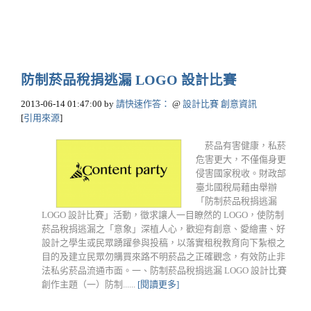
防制菸品稅捐逃漏 LOGO 設計比賽
2013-06-14 01:47:00
by
請快速作答：
@
設計比賽 創意資訊
[
引用來源
]
菸品有害健康，私菸
危害更大，不僅傷身更
侵害國家稅收。財政部
臺北國稅局藉由舉辦
「防制菸品稅捐逃漏
LOGO 設計比賽」活動，徵求讓人一目瞭然的 LOGO，使防制
菸品稅捐逃漏之「意象」深植人心，歡迎有創意、愛繪畫、好
設計之學生或民眾踴躍參與投稿，以落實租稅教育向下紮根之
目的及建立民眾勿購買來路不明菸品之正確觀念，有效防止非
法私劣菸品流通市面。一、防制菸品稅捐逃漏 LOGO 設計比賽
創作主題（一）防制......
[閱讀更多]