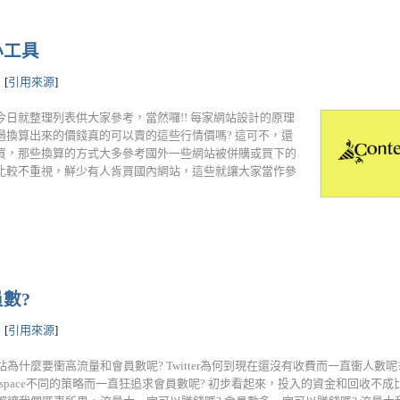
小工具
[
引用來源
]
日就整理列表供大家參考，當然囉!! 每家網站設計的原理
換算出來的價錢真的可以賣的這些行情價嗎? 這可不，還
買，那些換算的方式大多參考國外一些網站被併購或買下的
比較不重視，鮮少有人肯買國內網站，這些就讓大家當作參
數?
[
引用來源
]
為什麼要衝高流量和會員數呢? Twitter為何到現在還沒有收費而一直衝人數呢? F
yspace不同的策略而一直狂追求會員數呢? 初步看起來，投入的資金和回收不