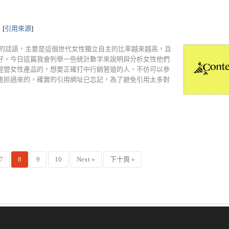
[
引用來源
]
" 的話語，主要是這個世代女性獨立自主的比率越來越高，且
好。今日這篇我會列舉一些統計數字來說明與分析女性他們
經營女性產品的，想要正確打中行銷管道的人，不仿可以參
處抓過來的，確實的引用網址已忘記，為了避免引用太多對
7
8
9
10
Next »
下十頁 »