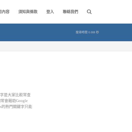
用內容
須知與條款
登入
聯絡我們
搜尋時間 0.008 秒
鍵字是大家比較常查
藉助Google
sights的熱門關鍵字只能