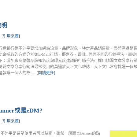
說明
[
引用來源
]
行網路行銷不外乎要增加網站流量、品牌形象、特定產品銷售量、整體產品銷售量
此會採取的方式分別如E-Mail行銷、優惠券、遊戲...等等不同的行銷手法，而
下：增加廠商整體品牌知名度與曝光度建議的行銷手法可採用精闢文章分享行
精闢文章分享行銷法最常使用的莫過於天下文化雜誌，天下文化常會挑選一個
報導一個人的故......
[閱讀更多]
ner或是eDM?
[
引用來源
]
目的不外乎是希望使用者可以點閱，雖然一般而言Banner的點