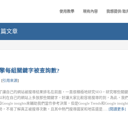
使用教學
現有內容
我想提供/取
9 篇文章
尋引擎每組關鍵字被查詢數?
[
引用來源
]
了讓自己的網站被搜尋結果排名在前面，一直很積極地研究SEO，研究哪些關
以利在自己的網站上多放那些關鍵字，好讓大家比較容易搜尋的到，為此，我們常會
s和Google insights來輔助我們當作參考決策，但是Google Trends和Google in
勢，不易了解真正被搜尋次數，且其中熱門搜尋國家和地區還是......
[閱讀更多]