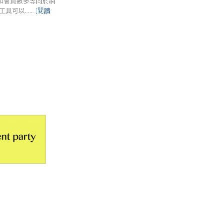
大和會員數多等同於網
以......
[閱讀