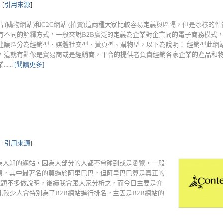
[
引用來源
]
網站 (購物網站)和C2C網站 (拍賣)這兩種大家比較容易定義與區隔，但是哪樣的
有不同的解釋方式，一般來說B2B廣泛的定義為企業對企業間的電子商務模式，
建議區分為經銷型、媒體社交型、黃頁型、購物型，以下為說明： 經銷型此網站
，這就有點像是貿易商或是經銷商，平台的提供者負責經銷各家企業的產品和
.....
[閱讀更多]
[
引用來源
]
不為人知的網站，因為大部分的人都不會碰到或是瀏覽，一般
交易，其中最著名的莫過於阿里巴巴，但阿里巴巴算是真正的
此議題不多做說明，後續我會跟大家分析之，而今日主要是介
比較少人會特別為了B2B網站進行排名，主因是B2B網站的