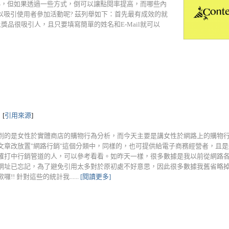
~3%，但如果透過一些方式，倒可以讓點閱率提高，而哪些內
吸引使用者參加活動呢? 茲列舉如下：首先最有成效的就
獎品很吸引人，且只要填寫簡單的姓名和E-Mail就可以
[
引用來源
]
到的是女性於實體商店的購物行為分析，而今天主要是講女性於網路上的購物
文章改放置"網路行銷"這個分類中，同樣的，也可提供給電子商務經營者，且
確打中行銷管道的人，可以參考看看。如昨天一樣，很多數據是我以前從網路
網址已忘記，為了避免引用太多對於原初處不好意思，因此很多數據我舊省略
囉!! 針對這些的統計我......
[閱讀更多]