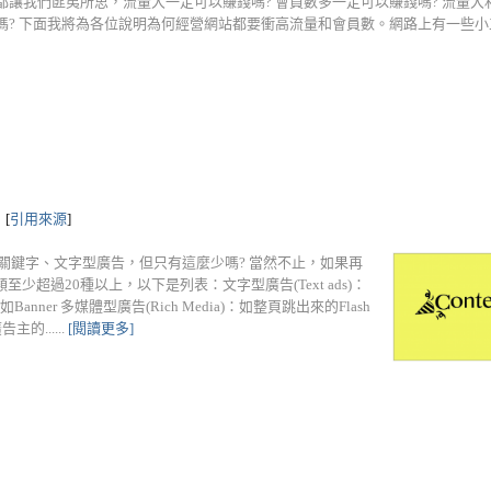
都讓我們匪夷所思，流量大一定可以賺錢嗎? 會員數多一定可以賺錢嗎? 流量
嗎? 下面我將為各位說明為何經營網站都要衝高流量和會員數。網路上有一些小工具可
[
引用來源
]
M、關鍵字、文字型廣告，但只有這麼少嗎? 當然不止，如果再
超過20種以上，以下是列表：文字型廣告(Text ads)：
Banner 多媒體型廣告(Rich Media)：如整頁跳出來的Flash
的......
[閱讀更多]