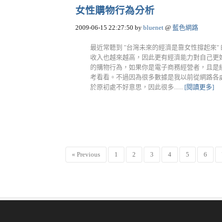
女性購物行為分析
2009-06-15 22:27:50
by
bluenet
@
藍色網路
最近常聽到 "台灣未來的經濟是靠女性撐起來
收入也越來越高，因此更有經濟能力對自己更
的購物行為，如果你是電子商務經營者，且是
考看看。不過因為很多數據是我以前從網路各
於原初處不好意思，因此很多......
[閱讀更多]
« Previous
1
2
3
4
5
6