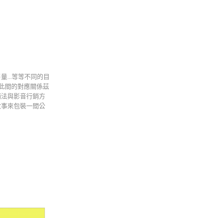
...等等不同的目
彼此間的對應關係茲
銷法與影音行銷方
故事來包裝一間公