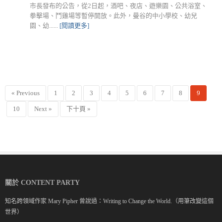
市長發布的公告，從2日起，酒吧、夜店、遊樂園、公共浴室、
拳擊場、鬥雞場等暫停開放。此外，曼谷的中小學校、幼兒
園、幼......
[閱讀更多]
« Previous
1
2
3
4
5
6
7
8
9
10
Next »
下十頁 »
關於 CONTENT PARTY
知名跨領域作家 Mary Pipher 曾說過：Writing to Change the World.（用筆改變這個
世界）