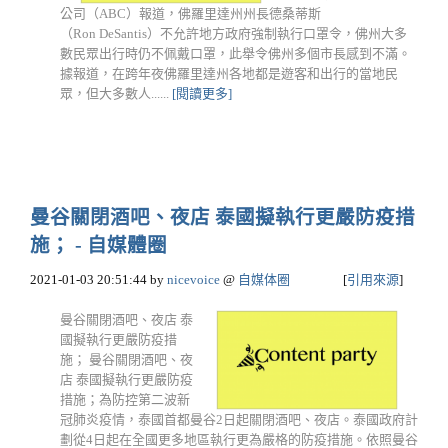
公司（ABC）報道，佛羅里達州州長德桑蒂斯
（Ron DeSantis）不允許地方政府強制執行口罩令，佛州大多
數民眾出行時仍不佩戴口罩，此舉令佛州多個市長感到不滿。
據報道，在跨年夜佛羅里達州各地都是遊客和出行的當地民
眾，但大多數人......
[閱讀更多]
曼谷關閉酒吧、夜店 泰國擬執行更嚴防疫措
施； - 自媒體圈
2021-01-03 20:51:44
by
nicevoice
@
自媒体圈
[
引用來源
]
曼谷關閉酒吧、夜店 泰
國擬執行更嚴防疫措
施； 曼谷關閉酒吧、夜
店 泰國擬執行更嚴防疫
措施；為防控第二波新
冠肺炎疫情，泰國首都曼谷2日起關閉酒吧、夜店。泰國政府計
劃從4日起在全國更多地區執行更為嚴格的防疫措施。依照曼谷