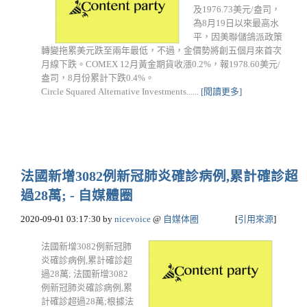
及1976.73美元/盎司，
為8月19日以來最高水
平，因美聯儲鴿派政策
轉變拖累美元跌至兩年最低，不過，金價勢將創五個月來首次
月線下跌。COMEX 12月黃金期貨收漲0.2%，報1978.60美元/
盎司，8月份累計下跌0.4%。
Circle Squared Alternative Investments......
[閱讀更多]
法國新增3082例新冠肺炎確診病例,累計確診超
過28萬; - 自媒體圈
2020-09-01 03:17:30
by
nicevoice
@
自媒体圈
[
引用來源
]
法國新增3082例新冠肺
炎確診病例,累計確診超
過28萬; 法國新增3082
例新冠肺炎確診病例,累
計確診超過28萬;根據法