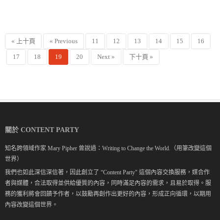
« 上十頁
« Previous
11
12
13
14
15
16
17
18
19
20
Next »
下十頁 »
關於 CONTENT PARTY
知名跨領域作家 Mary Pipher 曾說過：Writing to Change the World.（用筆改變這個
世界）
我們也如此深信深信著，因此創立了 “Content Party" 這個內容交換服務，媒合作
者與媒體，合法取得並供給優質的內容，同時滿足內容的需求，且易於取得。服
務的獲利將會回饋予作者，以鼓勵再創作出更好的內容，形成正向循環，以期用
內容改變這個世界。