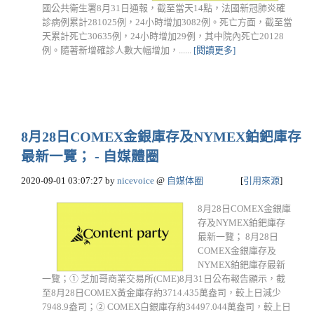
國公共衛生署8月31日通報，截至當天14點，法國新冠肺炎確
診病例累計281025例，24小時增加3082例。死亡方面，截至當
天累計死亡30635例，24小時增加29例，其中院內死亡20128
例。隨著新增確診人數大幅增加，......
[閱讀更多]
8月28日COMEX金銀庫存及NYMEX鉑鈀庫存
最新一覽； - 自媒體圈
2020-09-01 03:07:27
by
nicevoice
@
自媒体圈
[
引用來源
]
8月28日COMEX金銀庫
存及NYMEX鉑鈀庫存
最新一覽； 8月28日
COMEX金銀庫存及
NYMEX鉑鈀庫存最新
一覽；① 芝加哥商業交易所(CME)8月31日公布報告顯示，截
至8月28日COMEX黃金庫存約3714.435萬盎司，較上日減少
7948.9盎司；② COMEX白銀庫存約34497.044萬盎司，較上日