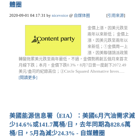
體圈
2020-09-01 04:17:31
by
nicevoice
@
自媒体圈
[
引用來源
]
金價上漲，因美元跌至
兩年以來新低； 金價上
漲，因美元跌至兩年以
來新低；①金價周一上
漲，因美聯儲鴿派政策
轉變拖累美元跌至兩年最低，不過，金價勢將創五個月來首次
月線下跌；本月，金價下跌0.3%，8月7日曾一度創下2072.49
美元/盎司的紀錄高位；②Circle Squared Alternative Inves......
[閱讀更多]
美國能源信息署（EIA）：美國6月汽油需求減
少14.6%或141.7萬桶/日，去年同期為828.6萬
桶/日，5月為減少24.3% - 自媒體圈