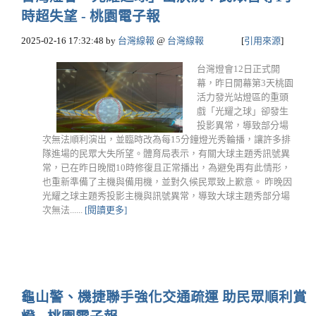
時超失望 - 桃園電子報
2025-02-16 17:32:48
by
台灣線報
@
台灣線報
[
引用來源
]
台灣燈會12日正式開
幕，昨日開幕第3天桃園
活力發光站燈區的重頭
戲「光耀之球」卻發生
投影異常，導致部分場
次無法順利演出，並臨時改為每15分鐘燈光秀輪播，讓許多排
隊進場的民眾大失所望。體育局表示，有關大球主題秀訊號異
常，已在昨日晚間10時修復且正常播出，為避免再有此情形，
也重新準備了主機與備用機，並對久候民眾致上歉意。 昨晚因
光耀之球主題秀投影主機與訊號異常，導致大球主題秀部分場
次無法......
[閱讀更多]
龜山警、機捷聯手強化交通疏運 助民眾順利賞