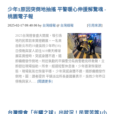
少年1原因突倒地抽搐 平警暖心伸援解驚魂 -
桃園電子報
2025-02-17 09:40:06
by
台灣線報
@
台灣線報
[
引用來源
]
2025台灣燈會盛大開展，吸引各
地的民眾前來賞燈觀展。一名來
自新北市的19歲吳姓少年昨(16)
日傍晚與家人前往A19樂天棒球
展區賞燈時，突感身體不適，隨
即癲癇發作倒地。附近執勤的平鎮警分局員警聽見呼救聲，立
即趕往現場協助。所幸，經過短暫休息後，少年逐漸恢復狀
態，現場氣氛也恢復平穩。 少年突感身體不適，隨即癲癇發作
倒地。圖：讀者提供 平鎮派出所長姜國襄表示，吳姓少年昨日
傍晚與家人......
[閱讀更多]
台灣燈會「光耀之球」出狀況！民眾苦等1小