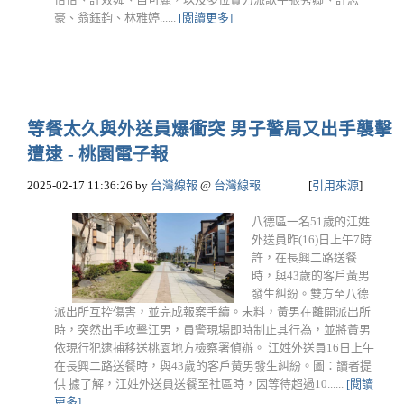
豪、翁鈺鈞、林雅婷......
[閱讀更多]
等餐太久與外送員爆衝突 男子警局又出手襲擊
遭逮 - 桃園電子報
2025-02-17 11:36:26
by
台灣線報
@
台灣線報
[
引用來源
]
八德區一名51歲的江姓
外送員昨(16)日上午7時
許，在長興二路送餐
時，與43歲的客戶黃男
發生糾紛。雙方至八德
派出所互控傷害，並完成報案手續。未料，黃男在離開派出所
時，突然出手攻擊江男，員警現場即時制止其行為，並將黃男
依現行犯逮捕移送桃園地方檢察署偵辦。 江姓外送員16日上午
在長興二路送餐時，與43歲的客戶黃男發生糾紛。圖：讀者提
供 據了解，江姓外送員送餐至社區時，因等待超過10......
[閱讀
更多]