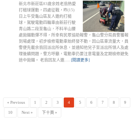
新北市新莊區83歲余姓老翁熱愛
打槌球運動，四處征戰，昨(15)
日上午受龜山區友人邀約打槌
球，駕駛電動四輪車由新莊行駛
青山路二段至龜山，不料半山腰
處拋錨動彈不得，所幸有民眾協助報警，龜山警分局員警獲報
到場處理，初步檢修電動車始終發不動，因山區車流量大，員
警便先載余翁回派出所休息，並通知他兒子至派出所領人及處
理後續問題，警方呼籲，電動車仍要注意電量及定期檢修避免
途中拋錨。 老翁因友人邀......
[閱讀更多]
« Previous
1
2
3
4
5
6
7
8
9
10
Next »
下十頁 »