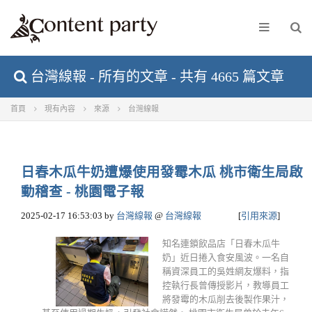
台灣線報 - 所有的文章 - 共有 4665 篇文章
首頁
現有內容
來源
台灣線報
日春木瓜牛奶遭爆使用發霉木瓜 桃市衛生局啟
動稽查 - 桃園電子報
2025-02-17 16:53:03
by
台灣線報
@
台灣線報
[
引用來源
]
知名連鎖飲品店「日春木瓜牛
奶」近日捲入食安風波。一名自
稱資深員工的吳姓網友爆料，指
控執行長曾傳授影片，教導員工
將發霉的木瓜削去後製作果汁，