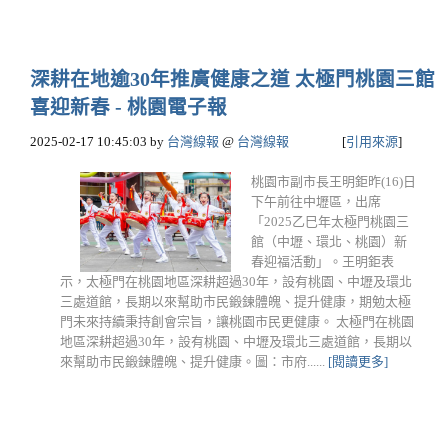
深耕在地逾30年推廣健康之道 太極門桃園三館
喜迎新春 - 桃園電子報
2025-02-17 10:45:03
by
台灣線報
@
台灣線報
[
引用來源
]
桃園市副市長王明鉅昨(16)日
下午前往中壢區，出席
「2025乙巳年太極門桃園三
館（中壢、環北、桃園）新
春迎福活動」。王明鉅表
示，太極門在桃園地區深耕超過30年，設有桃園、中壢及環北
三處道館，長期以來幫助市民鍛鍊體魄、提升健康，期勉太極
門未來持續秉持創會宗旨，讓桃園市民更健康。 太極門在桃園
地區深耕超過30年，設有桃園、中壢及環北三處道館，長期以
來幫助市民鍛鍊體魄、提升健康。圖：市府......
[閱讀更多]