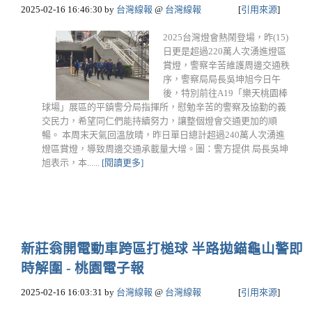
2025-02-16 16:46:30
by
台灣線報
@
台灣線報
[
引用來源
]
2025台灣燈會熱鬧登場，昨(15)
日更是超過220萬人次湧進燈區
賞燈，警察辛苦維護周邊交通秩
序，警察局局長吳坤旭今日午
後，特別前往A19「樂天桃園棒
球場」展區的平鎮警分局指揮所，慰勉辛苦的警察及協勤的義
交民力，希望同仁們能持續努力，讓整個燈會交通更加的順
暢。 本周末天氣回溫放晴，昨日單日總計超過240萬人次湧進
燈區賞燈，導致周邊交通承載量大增。圖：警方提供 局長吳坤
旭表示，本......
[閱讀更多]
新莊翁開電動車跨區打槌球 半路拋錨龜山警即
時解圍 - 桃園電子報
2025-02-16 16:03:31
by
台灣線報
@
台灣線報
[
引用來源
]