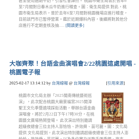
甚至使用過期牛奶，引發社會譁然。 桃園市衛生局曾於去年6
至7月間對日春木瓜牛奶進行稽查。圖：衛生局提供 對此，桃
園市衛生局表示，曾於去年6至7月間對桃園機場店進行稽查，
目前該門市已暫停營業。鑑於近期爆料內容，後續將對其他分
店進行不定期查核及抽......
[閱讀更多]
大咖齊聚！台語金曲演唱會2/22桃園這處開唱 -
桃園電子報
2025-02-17 13:14:12
by
台灣線報
@
台灣線報
[
引用來源
]
桃園市文化局主辦「2025閩南傳統藝術巡
演」，此次配合桃園大廟景福宮2025開漳
聖王文化季暨遶境踩街活動，舉辦台語金曲
演唱會，將於2月22日下午17時30分，在桃
園藝文廣場熱鬧登場。 此次演出特別邀請
超級夜總會三位主持人澎恰恰、許效舜、苗可麗。圖：文化局
提供 文化局提到，此次演出特別邀請超級夜總會三位主持人澎
恰恰、許效舜、苗可麗，以及多位實力派歌手張秀卿、許志