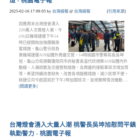
燈 - 桃園電子報
2025-02-16 17:09:05
by
台灣線報
@
台灣線報
[
引用來源
]
因應周末台灣燈會湧入
226萬人次賞燈人潮，今
(16)日機場捷運下午14
時已經開始加強運輸旅
客措施，龜山警分局負
責機場捷運A19站體外周邊交管，14時桃園市警察局長吳坤
旭、龜山分局張鶴瓊陪同市府秘書長溫代欣視察A19站體內外
動線、人潮疏散及交通管制措施，及周邊的接駁車班次增加等
等，希望持續改善缺失，改善各項服務措施，減少民眾不便。
桃捷公司今起提前於下午2時加開班次，並視實際情況機動......
[閱讀更多]
台灣燈會湧入大量人潮 桃警長吳坤旭慰問平鎮
執勤警力 - 桃園電子報