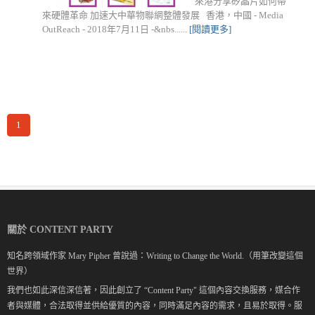
來港分享矽晶片如何帶
來硬體革命 加速大中華物聯網整體發展 香港，中國 - Media
OutReach - 2018年7月11日 -&nbs......
[閱讀更多]
1
關於 CONTENT PARTY
知名跨領域作家 Mary Pipher 曾說過：Writing to Change the World.（用筆改變這個
世界）
我們也如此深信深信著，因此創立了 “Content Party" 這個內容交換服務，媒合作
者與媒體，合法取得並供給優質的內容，同時滿足內容的需求，且易於取得。服