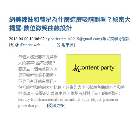
網美辣妹和韓星為什麼這麼吸睛耐看？秘密大
揭露-數位微笑曲線設計
2018-04-09 19:06:07
by
perfectsmile2219@gmail.com
(丰采美學牙醫診
所)
@
iDentist web
[
引用來源
]
每個人都想要有完美迷
人的笑容! 誰不想呢？
要建立一個完美迷人的
笑容需考量很多因素，
不是只有牙齒白而已。
包括臉型和臉的大小比例，牙齒的大小形狀顏色曲線是否和臉
型協調。 美麗的定義很主觀，維基百科對『美』的解釋是：
Beauty is a characteristic of an animal, idea, object, person or
place that pro......
[閱讀更多]