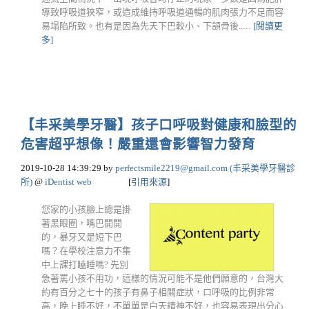
導致呼吸道狹窄，或造成維持呼吸道通暢的肌肉張力不足而容
易塌陷所致。也有是因為先天下巴較小、下頷骨後......
[閱讀更
多]
【丰采美學牙醫】孩子口呼吸對健康和臉型的
危害超乎想像！嚴重還會影響智力發育
2019-10-28 14:39:29
by
perfectsmile2219@gmail.com
(丰采美學牙醫診
所)
@
iDentist web
[
引用來源
]
您家的小孩臉上總是掛
著黑眼圈，嘴巴開開
的，暴牙又是短下巴
嗎？在學校注意力不集
中上課打瞌睡嗎? 先別
急著罵小孩不用功，這樣的情況可能不是他們願意的，台灣大
約有百分之七十的孩子有鼻子相關症狀，口呼吸的比例非常
高，晚上睡不好，不單單是白天精神不好，也容易表現出分心