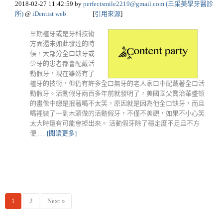
2018-02-27 11:42:59
by
perfectsmile2219@gmail.com
(丰采美學牙醫診
所)
@
iDentist web
[
引用來源
]
早期植牙或是牙科技術
方面還未如此發達的時
候，大部分全口缺牙或
少牙的患者都會配戴活
動假牙，現在雖然有了
植牙的技術，但仍有許多全口無牙的老人家口中配戴著全口活
動假牙。活動假牙兩百多年前就發明了，美國國父喬治華盛頓
的畫像中總是抿著嘴不太笑，原因就是因為他全口缺牙，而且
嘴裡裝了一副木頭做的活動假牙，不僅不美觀，如果不小心笑
太大時還有可能會掉出來。 活動假牙除了穩定度不足且不方
便......
[閱讀更多]
1
2
Next »