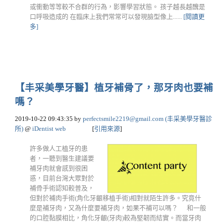
或衝動等等較不合群的行為，影響學習狀態。 孩子越長越醜是
口呼吸造成的 在臨床上我們常常可以發現臉型像上......
[閱讀更
多]
【丰采美學牙醫】植牙補骨了，那牙肉也要補
嗎？
2019-10-22 09:43:35
by
perfectsmile2219@gmail.com
(丰采美學牙醫診
所)
@
iDentist web
[
引用來源
]
許多做人工植牙的患
者，一聽到醫生建議要
補牙肉就會感到很困
惑，目前台灣大眾對於
補骨手術認知較普及，
但對於補肉手術(角化牙齦移植手術)相對就陌生許多。究竟什
麼是補牙肉，又為什麼要補牙肉，如果不補可以嗎？ 和一般
的口腔黏膜相比，角化牙齦(牙肉)較為堅韌而結實。而當牙肉