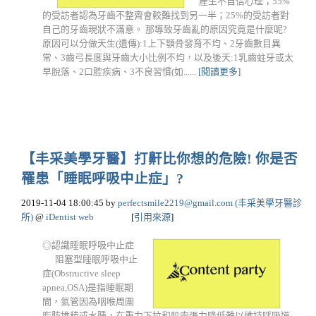
產生不自信心理；55%
的受訪者認為牙齒不整齊會較難找到另一半；25%的受訪者對
自己的牙齒現狀不滿意。 那導致牙齒亂的原因究竟是什麼呢?
原因可以分做天生(遺傳):1上下顎骨發育不均、2牙齒數目異
常、3齒弓長度與牙齒大小比例不均，以及後天:1乳齒蛀牙或太
早脫落、2口腔疾病、3不良習慣(如......
[閱讀更多]
【丰采美學牙醫】打鼾比你想的危險! 你是否
罹患「睡眠呼吸中止症」?
2019-11-04 18:00:45
by
perfectsmile2219@gmail.com
(丰采美學牙醫診
所)
@
iDentist web
[
引用來源
]
◎認識睡眠呼吸中止症
阻塞型睡眠呼吸中止
症(Obstructive sleep
apnea,OSA)是指睡眠期
間，氣管因為咽喉周圍
脂肪堆積或水腫，在重力下拉和肌肉張力降低難以維持呼吸道