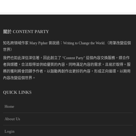
關於 CONTENT PARTY
知名跨領域作家 Mary Pipher 曾說過：Writing to Change the World.（用筆改變這個
世界）
我們也如此深信深信著，因此創立了 “Content Party" 這個內容交換服務，媒合作
者與媒體，合法取得並供給優質的內容，同時滿足內容的需求，且易於取得。服
務的獲利將會回饋予作者，以鼓勵再創作出更好的內容，形成正向循環，以期用
內容改變這個世界。
QUICK LINKS
Home
About Us
Login