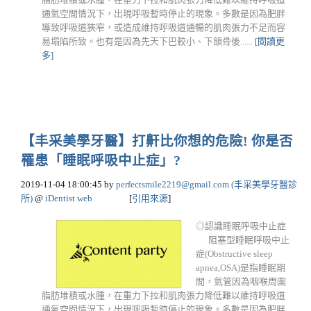
通氣空間情況下，出現呼吸暫時停止的現象。多數是因為肥胖
導致呼吸道狹窄，或造成維持呼吸道通暢的肌肉張力不足而容
易塌陷所致。也有是因為先天下巴較小、下頷骨後......
[閱讀更
多]
【丰采美學牙醫】打鼾比你想的危險! 你是否
罹患「睡眠呼吸中止症」?
2019-11-04 18:00:45
by
perfectsmile2219@gmail.com
(丰采美學牙醫診
所)
@
iDentist web
[
引用來源
]
◎認識睡眠呼吸中止症
阻塞型睡眠呼吸中止
症(Obstructive sleep
apnea,OSA)是指睡眠期
間，氣管因為咽喉周圍
脂肪堆積或水腫，在重力下拉和肌肉張力降低難以維持呼吸道
通氣空間情況下，出現呼吸暫時停止的現象。多數是因為肥胖