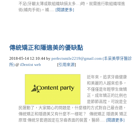
不足(牙齦太薄或軟組織缺損太多…)時，就需進行軟組織增進
術(補肉手術)。補......
[閱讀更多]
傳統矯正和隱適美的優缺點
2018-05-14 12:10:44
by
perfectsmile2219@gmail.com
(丰采美學牙醫診
所)
@
iDentist web
[
引用來源
]
近年來，追求牙齒健康
和美麗的人越來愈多，
不僅僅是年輕學生做矯
正，成年矯正的比例也
是節節高陞，可說是全
民運動了，大家關心的問題是，什麼樣的方式對自己最合適，
傳統矯正和隱適美又有什麼不一樣呢？ 傳統矯正 隱適美 矯正
原理 傳統牙套適固定在牙齒表面的裝置，醫師......
[閱讀更多]