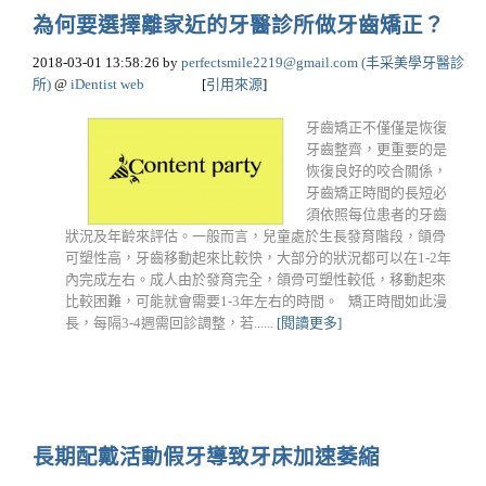
為何要選擇離家近的牙醫診所做牙齒矯正？
2018-03-01 13:58:26
by
perfectsmile2219@gmail.com
(丰采美學牙醫診
所)
@
iDentist web
[
引用來源
]
牙齒矯正不僅僅是恢復
牙齒整齊，更重要的是
恢復良好的咬合關係，
牙齒矯正時間的長短必
須依照每位患者的牙齒
狀況及年齡來評估。一般而言，兒童處於生長發育階段，頜骨
可塑性高，牙齒移動起來比較快，大部分的狀況都可以在1-2年
內完成左右。成人由於發育完全，頜骨可塑性較低，移動起來
比較困難，可能就會需要1-3年左右的時間。 矯正時間如此漫
長，每隔3-4週需回診調整，若......
[閱讀更多]
長期配戴活動假牙導致牙床加速萎縮