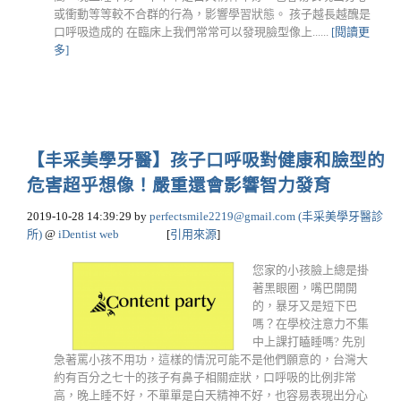
或衝動等等較不合群的行為，影響學習狀態。 孩子越長越醜是
口呼吸造成的 在臨床上我們常常可以發現臉型像上......
[閱讀更
多]
【丰采美學牙醫】孩子口呼吸對健康和臉型的
危害超乎想像！嚴重還會影響智力發育
2019-10-28 14:39:29
by
perfectsmile2219@gmail.com
(丰采美學牙醫診
所)
@
iDentist web
[
引用來源
]
您家的小孩臉上總是掛
著黑眼圈，嘴巴開開
的，暴牙又是短下巴
嗎？在學校注意力不集
中上課打瞌睡嗎? 先別
急著罵小孩不用功，這樣的情況可能不是他們願意的，台灣大
約有百分之七十的孩子有鼻子相關症狀，口呼吸的比例非常
高，晚上睡不好，不單單是白天精神不好，也容易表現出分心