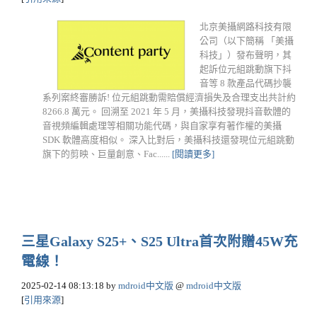
北京美攝網路科技有限
公司（以下簡稱 「美攝
科技」）發布聲明，其
起訴位元組跳動旗下抖
音等 8 款產品代碼抄襲
系列案終審勝訴! 位元組跳動需賠償經濟損失及合理支出共計約
8266.8 萬元。 回溯至 2021 年 5 月，美攝科技發現抖音軟體的
音視頻編輯處理等相關功能代碼，與自家享有著作權的美攝
SDK 軟體高度相似。 深入比對后，美攝科技還發現位元組跳動
旗下的剪映、巨量創意、Fac......
[閱讀更多]
三星Galaxy S25+、S25 Ultra首次附贈45W充
電線！
2025-02-14 08:13:18
by
mdroid中文版
@
mdroid中文版
[
引用來源
]