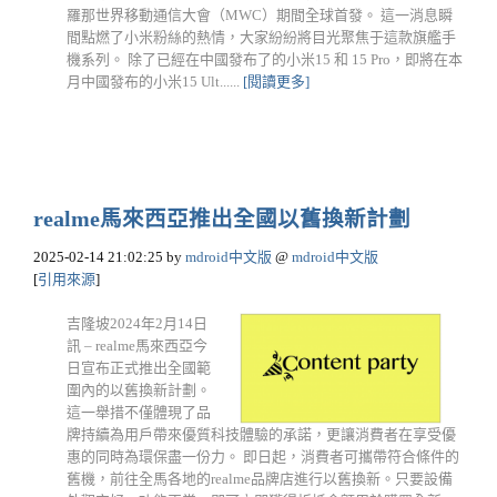
羅那世界移動通信大會（MWC）期間全球首發。 這一消息瞬
間點燃了小米粉絲的熱情，大家紛紛將目光聚焦于這款旗艦手
機系列。 除了已經在中國發布了的小米15 和 15 Pro，即將在本
月中國發布的小米15 Ult......
[閱讀更多]
realme馬來西亞推出全國以舊換新計劃
2025-02-14 21:02:25
by
mdroid中文版
@
mdroid中文版
[
引用來源
]
吉隆坡2024年2月14日
訊 – realme馬來西亞今
日宣布正式推出全國範
圍內的以舊換新計劃。
這一舉措不僅體現了品
牌持續為用戶帶來優質科技體驗的承諾，更讓消費者在享受優
惠的同時為環保盡一份力。 即日起，消費者可攜帶符合條件的
舊機，前往全馬各地的realme品牌店進行以舊換新。只要設備