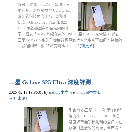
近日，據 SammyGuru 報道，三
星在其最新旗艦機型 Galaxy S25
系列的包裝內容上有了新變化。
此次，Galaxy S25 Plus 和 S25
Ultra 兩款機型在包裝盒內附贈
了一根支持 45W 有線充電的 USB-C 至 USB-C 充電線。 過去，
三星 Galaxy S 系列手機無論實際支持的充電功率如何，包裝內
一般僅附贈一根 25W 充電線。 ......
[閱讀更多]
三星 Galaxy S25 Ultra 深度評測
2025-02-13 18:35:01
by
mdroid中文版
@
mdroid中文版
[
引用來源
]
引言 作為三星 2025 年開年的旗
艦力作，Galaxy S25 Ultra 肩負
著引領智能手機創新的重任。在
競爭日益激烈的高端手機市場，