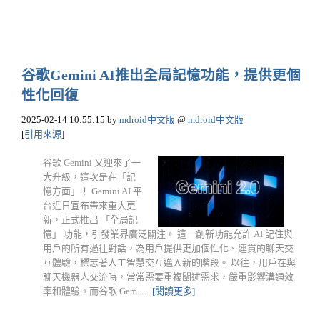
谷歌Gemini AI推出全局記憶功能，提供更個
性化回復
2025-02-14 10:55:15
by
mdroid中文版
@
mdroid中文版
[
引用來源
]
谷歌 Gemini 又迎來了一
大升級，這次是在「記
憶方面」！ Gemini AI 平
台近日宣布帶來重大更
新，正式推出 「全局記
憶」 功能，引發業界廣泛關注。 這一創新功能允許 AI 記住與
用戶的所有過往對話，為用戶提供更加個性化、連貫的聊天交
互體驗，標志著人工智慧交互邁入新的階段。 以往，用戶在與
聊天機器人交流時，常常需要重複闡述需求，嚴重影響溝通效
率和體驗。而谷歌 Gem......
[閱讀更多]