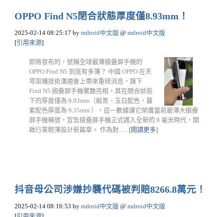
OPPO Find N5閉合狀態厚度僅8.93mm！
2025-02-14 08:25:17
by
mdroid中文版
@
mdroid中文版
[
引用來源
]
即將發布的，號稱全球最薄摺疊屏手機的
OPPO Find N5 到底有多薄？ 中國 OPPO 在天
穹架構技術溝通會上帶來重磅消息，旗下
Find N5 摺疊屏手機驚艷亮相，其在閉合狀態
下的厚度僅為 8.93mm（緞黑、玉白配色，暮
紫配色厚度為 9.35mm ），這一數據讓它榮膺當前最薄大摺疊
屏手機稱號，宣告摺疊屏手機正式邁入全新的 8 毫米時代，開
啟行業輕薄設計新篇章。 作為對......
[閱讀更多]
抖音母公司涉嫌抄襲代碼被判賠8266.8萬元！
2025-02-14 08:16:53
by
mdroid中文版
@
mdroid中文版
[
引用來源
]