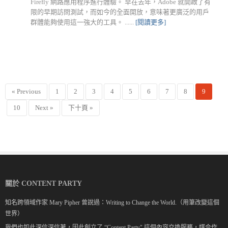
Firefly 網路應用程序進行體驗。 早在去年，Adobe 就開啟了有
限的早期訪問測試，而如今的全面開放，意味著更廣泛的用戶
群體能夠使用這一強大的工具。 ......
[閱讀更多]
« Previous
1
2
3
4
5
6
7
8
9
10
Next »
下十頁 »
關於 CONTENT PARTY
知名跨領域作家 Mary Pipher 曾說過：Writing to Change the World.（用筆改變這個
世界）
我們也如此深信深信著，因此創立了 “Content Party" 這個內容交換服務，媒合作