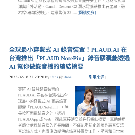
Garmin 智慧科技掌握關鍵潛水數據並提升安全性，成為探索海
洋與戶外活動，Garmin Descent G2 潛水電腦錶推出石墨黑、礁
岩棕/珊瑚粉雙色，建議售價 22......
[閱讀更多]
全球最小穿戴式 AI 錄音裝置！PLAUD.AI 在
台灣推出「PLAUD NotePin」錄音膠囊能透過
AI 幫你做錄音檔的總結摘要
2025-02-18 22:20:20
by
ifans
@
ifans
[
引用來源
]
專研 AI 智慧錄音裝置的
PLAUD.AI 宣布在台灣推出全
球最小的穿戴式 AI 智慧錄音
膠囊「PLAUD NotePin」，除
長按可開啟錄音之外，透過
PLAUD App 或 Web 還能直接轉寫並進行總結摘要，幫助使用
者節省處理錄音檔的冗長時間，不僅能重新定義隨身高音質語
音記錄方式，也徹底改變傳統錄音裝置對工作、學習和日常生