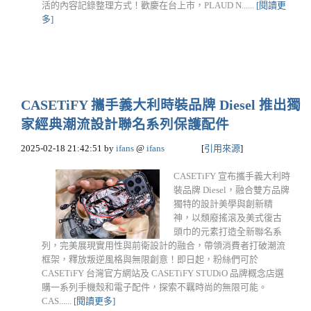
活的內容記錄整理方式！歡慶在台上市，PLAUD N......
[閱讀更
多]
CASETiFY 攜手義大利時裝品牌 Diesel 推出獨
家經典潮流設計聯名系列保護配件
2025-02-18 21:42:51
by
ifans
@
ifans
[
引用來源
]
CASETiFY 宣布攜手義大利時
裝品牌 Diesel，融合雙方品牌
獨特的設計美學與創新精
神，以頹廢搖滾及美式復古
頭巾的元素打造全新聯名系
列，完美展現實用性與前衛設計的融合，帶領消費者打破潮流
框架，釋放叛逆風格與無限創意！即日起，粉絲們可於
CASETiFY 台灣官方網站及 CASETiFY STUDiO 品牌概念店選
購一系列手機殼和電子配件，探索不羈時尚的無限可能。
CAS......
[閱讀更多]