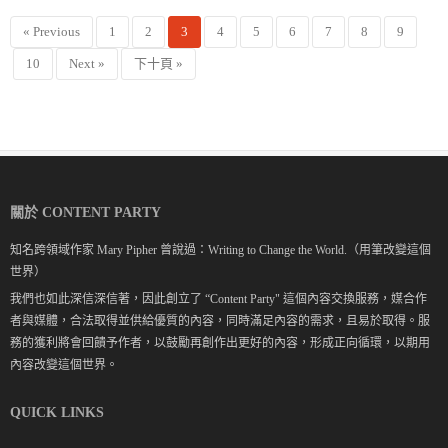
« Previous
1
2
3
4
5
6
7
8
9
10
Next »
下十頁 »
關於 CONTENT PARTY
知名跨領域作家 Mary Pipher 曾說過：Writing to Change the World.（用筆改變這個
世界）
我們也如此深信深信著，因此創立了 “Content Party" 這個內容交換服務，媒合作
者與媒體，合法取得並供給優質的內容，同時滿足內容的需求，且易於取得。服
務的獲利將會回饋予作者，以鼓勵再創作出更好的內容，形成正向循環，以期用
內容改變這個世界。
QUICK LINKS