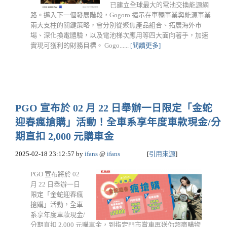
已建立全球最大的電池交換能源網
路。邁入下一個發展階段，Gogoro 揭示在車輛事業與能源事業
兩大支柱的關鍵策略，會分別從聚焦產品組合、拓展海外市
場、深化換電體驗，以及電池梯次應用等四大面向著手，加速
實現可獲利的財務目標。 Gogo......
[閱讀更多]
PGO 宣布於 02 月 22 日舉辦一日限定「金蛇
迎春瘋搶購」活動！全車系享年度車款現金/分
期直扣 2,000 元購車金
2025-02-18 23:12:57
by
ifans
@
ifans
[
引用來源
]
PGO 宣布將於 02
月 22 日舉辦一日
限定「金蛇迎春瘋
搶購」活動，全車
系享年度車款現金/
分期直扣 2,000 元購車金，到指定門市賞車再送你超商購物