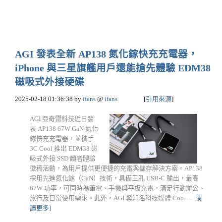
AGI 發表全新 AP138 氮化鎵快充充電器，
iPhone 與三星旗艦用戶還能搶先體驗 EDM38
磁吸式外接硬碟
2025-02-18 01:36:38
by
ifans
@
ifans
[
引用來源
]
AGI 亞奇雷科技近日發
表 AP138 67W GaN 氮化
鎵快充充電器，並攜手
3C Cool 推出 EDM38 磁
吸式外接 SSD 讀者體驗
徵稿活動，為用戶提供更便捷的充電與儲存解決方案。AP138
採用先進氮化鎵（GaN）技術，具備三孔 USB-C 輸出，最高
67W 功率，可同時為筆電、手機與平板充電，滿足行動辦公、
旅行及日常使用需求。此外，AGI 與知名科技媒體 Coo......
[閱
讀更多]