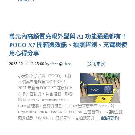
萬元內高顏質亮眼外型與 AI 功能通通都有！
POCO X7 開箱與效能、拍照評測、充電與使
用心得分享
2025-02-11 12:05:00
by
ifans
@
ifans
[
引用來源
]
小米旗下子品牌「POCO」主打
平價高效能以及個性化外型，
2025 年全新 POCO X7 在規格上
有多方面提升，包含搭載「聯發
科 MediaTek Dimensity 7300-
Ultra 處理器，螢幕升級到「120Hz 螢幕更新率的 6.67 吋
CrystalRes 120Hz FIow AMOLED 1.5K 曲面螢幕」，相機主鏡
頭升級到「IMX882」感光元件、自拍鏡頭升......
[閱讀更多]