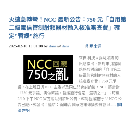
火速急轉彎！NCC 最新公告：750 元「自用第
二級電信管制射頻器材輸入核准審查費」確
定"暫緩"施行
2025-02-10 15:01:08
by
ifans
@
ifans
[
引用來源
]
來自 科技立委葛如鈞 的
訊息指出，於周末引起網
路熱烈討論的「自用第二
級電信管制射頻器材輸入
核准審查費」750 元爭
議，在上班日與 NCC 主委以及同仁開會討論後，NCC 將針對
「750 元爭議」再做研議，暫緩施行會是「選項之一」；時至
2/10 下午 NCC 官方網站則發出公告，確認暫緩施行 ^^ NCC 公
告已經正式發出！連結：新聞稿-國家通訊傳播委員會 科......
[閱
讀更多]