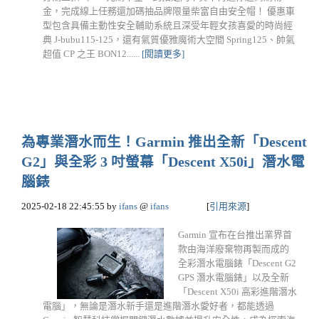
金，完成線上任務還加碼抽品牌限量柴富自由安全帽！ 優惠車
型包含具備主動性安全輔助系統且深受年輕女孩喜愛的時尚經
典 J-bubu115-125，還有氣質優雅魔術大空間 Spring125、帥氣
超值 CP 之王 BON12......
[閱讀更多]
為專業潛水而生！Garmin 推出全新「Descent
G2」與全彩 3 吋螢幕「Descent X50i」潛水電
腦錶
2025-02-18 22:45:55
by
ifans
@
ifans
[
引用來源
]
Garmin 宣布在台推出業界首
款由海洋廢棄物再製而成的
全彩潛水電腦錶「Descent G2
GPS 潛水電腦錶」以及全新
「Descent X50i 高彩進階潛水
電腦」，無論是潛水新手還是進階潛水愛好者，都能透過