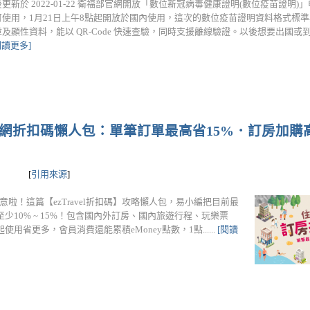
更新於 2022-01-22 衛福部官網開放「數位新冠病毒健康證明(數位疫苗證明
可使用，1月21日上午8點起開放於國內使用，這次的數位疫苗證明資料格式標
及顯性資料，能以 QR-Code 快速查驗，同時支援離線驗證。以後想要出國或
閱讀更多]
新易遊網折扣碼懶人包：單筆訂單最高省15%．訂房加購高
[
引用來源
]
客注意啦！這篇【ezTravel折扣碼】攻略懶人包，易小編把目前最
10% ~ 15%！包含國內外訂房、國內旅遊行程、玩樂票
省更多，會員消費還能累積eMoney點數，1點......
[閱讀