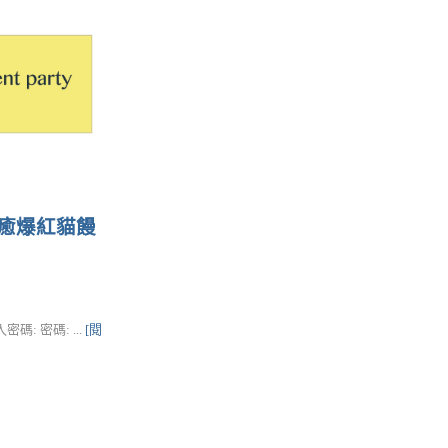
癒爆紅貓饅
: 密碼: ...
[閱