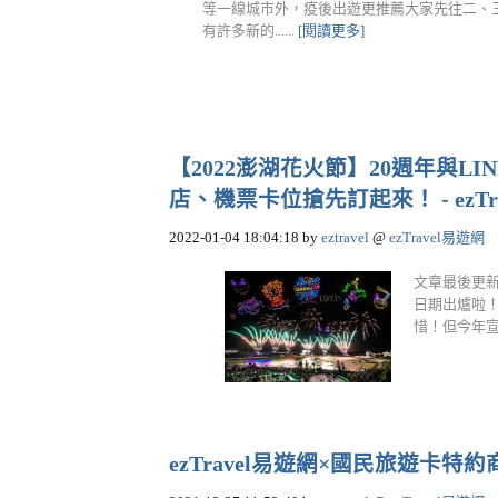
等一線城市外，疫後出遊更推薦大家先往二、
有許多新的......
[閱讀更多]
【2022澎湖花火節】20週年與LI
店、機票卡位搶先訂起來！ - ezTra
2022-01-04 18:04:18
by
eztravel
@
ezTravel易遊網
文章最後更新於
日期出爐啦！
惜！但今年宣布
ezTravel易遊網×國民旅遊卡特約