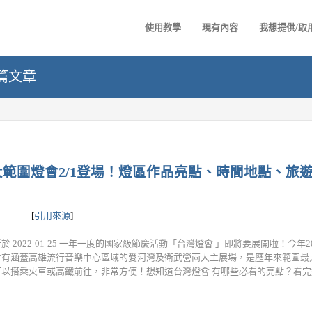
使用教學
現有內容
我想提供/取
2 篇文章
大範圍燈會2/1登場！燈區作品亮點、時間地點、旅遊
[
引用來源
]
 2022-01-25 一年一度的國家級節慶活動「台灣燈會 」即將要展開啦！今年2
會有涵蓋高雄流行音樂中心區域的愛河灣及衛武營兩大主展場，是歷年來範圍最
以搭乘火車或高鐵前往，非常方便！想知道台灣燈會 有哪些必看的亮點？看完這篇就