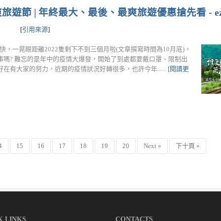
 | 年終最大、最後、最爽旅遊優惠搶先看 - ezTr
[
引用來源
]
得特別快，一晃眼距離2022隻剩下不到三個月啦(文章撰寫時間為10月底)，
嗎? 難忘的是年中的疫情大爆發，開始了到處都要戴口罩、限制出
有大家的努力，近期的疫情狀況好轉很多，也許今年......
[閱讀更
4
15
16
17
18
19
20
Next »
下十頁 »
K LINKS
CONTACTS