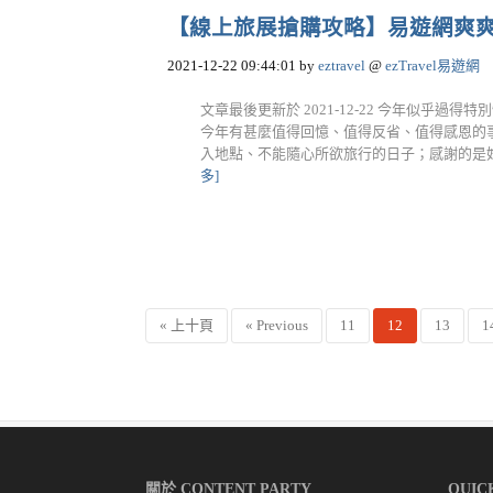
【線上旅展搶購攻略】易遊網爽爽旅遊節
2021-12-22 09:44:01
by
eztravel
@
ezTravel易遊網
文章最後更新於 2021-12-22 今年似乎過
今年有甚麼值得回憶、值得反省、值得感恩的事
入地點、不能隨心所欲旅行的日子；感謝的是好在
多]
« 上十頁
« Previous
11
12
13
1
關於 CONTENT PARTY
QUIC