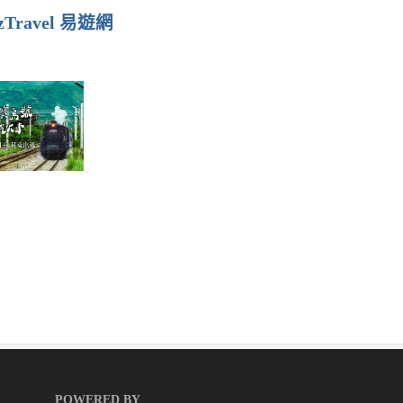
avel 易遊網
POWERED BY