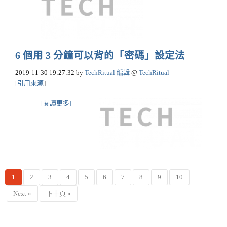
6 個用 3 分鐘可以背的「密碼」設定法
2019-11-30 19:27:32
by
TechRitual 編輯
@
TechRitual
[
引用來源
]
......
[閱讀更多]
1
2
3
4
5
6
7
8
9
10
Next »
下十頁 »