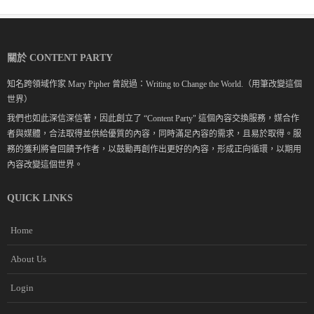
關於 CONTENT PARTY
知名跨領域作家 Mary Pipher 曾說過：Writing to Change the World.（用筆改變這個
世界）
我們也如此深信深信著，因此創立了 “Content Party" 這個內容交換服務，媒合作
者與媒體，合法取得並供給優質的內容，同時滿足內容的需求，且易於取得。服
務的獲利將會回饋予作者，以鼓勵再創作出更好的內容，形成正向循環，以期用
內容改變這個世界。
QUICK LINKS
Home
About Us
Login