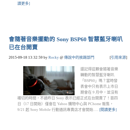
讀更多]
會隨著音樂擺動的 Sony BSP60 智慧藍牙喇叭
已在台開賣
2015-09-18 13:32:59
by
Rocky
@
傳說中的挨踢部門
[
引用來源
]
還記得這顆會隨著音樂
轉動的智慧藍牙喇叭
「BSP60」嗎？當時發
表會中只有表示上市日
期會在 9 月中，並沒有
確切的時間，不過昨日 Sony 表示已經正式在台開賣了！首四
日（17 日開始）僅會在 Yahoo 購物中心與 PChome 販售，
9/21 起 Sony Mobile 行動通訊專賣店才會開始......
[閱讀更多]