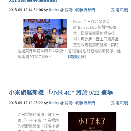
2015-09-17 14:52:06
by
Rocky
@
傳說中的挨踢部門
[
引用來源
]
Neato 今日在台發表最
新 Botvac D85 智慧型吸塵
器，搭載獨家雷射導航技
術，可比起市面上同級產品
更有效規劃清潔路線，同時
透過其外型特殊的 D 型設計，遇到牆角也能輕鬆清潔乾淨，建
議售價 NT$27,800。 ......
[閱讀更多]
小米旗艦新機 「小米 4C" 將於 9/22 登場
2015-09-17 12:25:22
by
Rocky
@
傳說中的挨踢部門
[
引用來源
]
昨日雷軍在微博上放上一
張 「小王子來了" 為標題
的媒體邀請函，這名字還