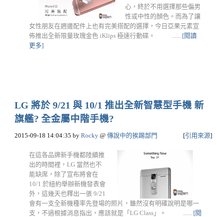
心，終於不用選擇那些偏男
性或中性的顏色。而為了讓
女性朋友在週邊配件上也有完美搭配的選擇，今日亞果元素宣
佈推出全新限量玫瑰金色 iKlips 極速行動碟。 ......
[閱讀
更多]
LG 將於 9/21 與 10/1 推出全新智慧型手機 新
旗艦? 全金屬中階手機?
2015-09-18 14:04:35
by
Rocky
@
傳說中的挨踢部門
[
引用來源
]
在這各品牌新手機都陸續推
出的時間裡，LG 當然也不
能缺席，除了宣布將會在
10/1 於紐約舉辦新機發表會
外，這幾天也釋出一張 9/21
會有一支全新機種率先登場的照片，雖然沒有明確說明是哪一
支，不過根據消息指出，應該就是「LG Class」。 ......
[閱