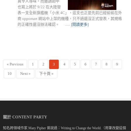
真令人尋味，而邀請函中
也寫上將於 9/22 在大陸發
表一支全新旗艦機「小米 4C」，這支也正是先前已經偷偷在外
商 oppomart 網站中上架的機種，只不過還沒正式發表，其規格
的正確性還沒辦法確認。 ......
[閱讀更多]
« Previous
1
2
3
4
5
6
7
8
9
10
Next »
下十頁 »
關於 CONTENT PARTY
知名跨領域作家 Mary Pipher 曾說過：Writing to Change the World.（用筆改變這個