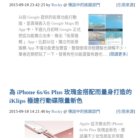
2015-09-18 23:42:25
by
Rocky
@
傳說中的挨踢部門
[
引用來源
]
以前 Google 提供的街景功能行動
版，是直接嵌入在 Google Maps 的
App 中，不過九月初時 Google 正式
把這功能獨立出來，推出「街景服
務 」App。比起以往，獨立的街景
服務 App 不僅功能更加豐富，整個使用流程體驗也順暢不少，
筆者近期把玩了一下，發覺有些功能還蠻有趣也......
[閱讀更多]
為 iPhone 6s/6s Plus 玫瑰金搭配而量身打造的
iKlips 極速行動碟限量新色
2015-09-18 14:21:46
by
Rocky
@
傳說中的挨踢部門
[
引用來源
]
Apple 這次推出的 iPhone
6s/6s Plus 玫瑰金新色，應
該讓不少女性朋友非常開