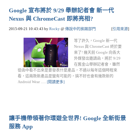
Google 宣布將於 9/29 舉辦記者會 新一代
Nexus 與 ChromeCast 即將亮相?
2015-09-21 10:43:43
by
Rocky
@
傳說中的挨踢部門
[
引用來源
]
等了許久，Google 新一代
Nexus 與 ChromeCast 終於要
來了! 幾天前 Google 向各大
外媒發出邀請函，將於 9/29
在舊金山舉辦記者會，雖然
從函中看不出來是要發表什麼產品，不過以每年這個時程來
看，這兩款新產品是蠻有可能的，搞不好也會有幾款新的
Android Wear ......
[閱讀更多]
讓手機帶領著你環遊全世界! Google 全新街景
服務 App