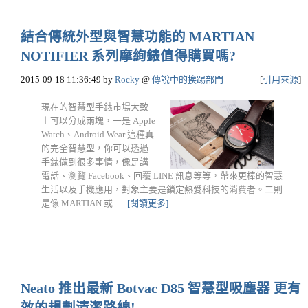
結合傳統外型與智慧功能的 MARTIAN
NOTIFIER 系列摩絢錶值得購買嗎?
2015-09-18 11:36:49
by
Rocky
@
傳說中的挨踢部門
[
引用來源
]
現在的智慧型手錶市場大致
上可以分成兩塊，一是 Apple
Watch、Android Wear 這種真
的完全智慧型，你可以透過
手錶做到很多事情，像是講
電話、瀏覽 Facebook、回覆 LINE 訊息等等，帶來更棒的智慧
生活以及手機應用，對象主要是鎖定熱愛科技的消費者。二則
是像 MARTIAN 或......
[閱讀更多]
Neato 推出最新 Botvac D85 智慧型吸塵器 更有
效的規劃清潔路線!