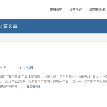
使用教學
現有內容
我想提供/取
 2 篇文章
each
[
引用來源
]
正式落戶觀塘 三層樓面面積共2.6萬方呎 每位月租$3,000港元起 香港，中國 - 
each - 2018年12月5日 - 香港共享工作間品牌御一空間（御。一共享空間有限
塘隆重開幕，......
[閱讀更多]