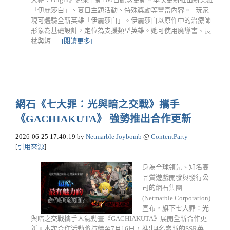
「伊麗莎白」、夏日主題活動、特殊獎勵等豐富內容。 玩家
現可體驗全新英雄「伊麗莎白」。伊麗莎白以原作中的治療師
形象為基礎設計，定位為支援類型英雄。她可使用魔導書、長
杖與短......
[閱讀更多]
網石《七大罪：光與暗之交戰》攜手
《GACHIAKUTA》 強勢推出合作更新
2026-06-25 17:40:19
by
Netmarble Joybomb
@
ContentParty
[
引用來源
]
身為全球領先、知名高
品質遊戲開發與發行公
司的網石集團
(Netmarble Corporation)
宣布，旗下七大罪：光
與暗之交戰攜手人氣動畫《GACHIAKUTA》展開全新合作更
新。本次合作活動將持續至7月16日，推出4名嶄新的SSR英