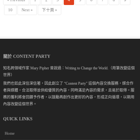
10
Next »
下十頁 »
關於 CONTENT PARTY
知名跨領域作家 Mary Pipher 曾說過：Writing to Change the World.（用筆改變這個
世界）
我們也如此深信深信著，因此創立了 “Content Party" 這個內容交換服務，媒合作
者與媒體，合法取得並供給優質的內容，同時滿足內容的需求，且易於取得。服
務的獲利將會回饋予作者，以鼓勵再創作出更好的內容，形成正向循環，以期用
內容改變這個世界。
QUICK LINKS
Home