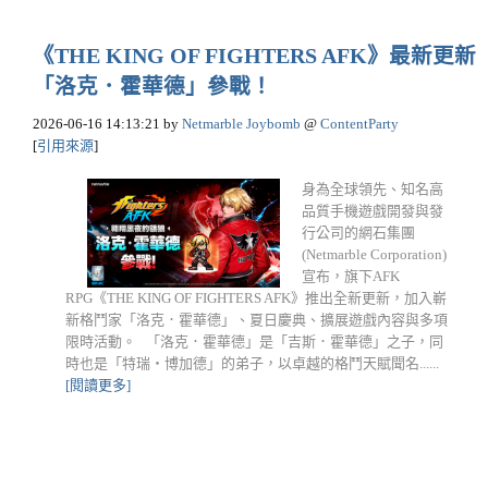
《THE KING OF FIGHTERS AFK》最新更新
「洛克．霍華德」參戰！
2026-06-16 14:13:21
by
Netmarble Joybomb
@
ContentParty
[
引用來源
]
身為全球領先、知名高
品質手機遊戲開發與發
行公司的網石集團
(Netmarble Corporation)
宣布，旗下AFK
RPG《THE KING OF FIGHTERS AFK》推出全新更新，加入嶄
新格鬥家「洛克．霍華德」、夏日慶典、擴展遊戲內容與多項
限時活動。 「洛克．霍華德」是「吉斯．霍華德」之子，同
時也是「特瑞・博加德」的弟子，以卓越的格鬥天賦聞名......
[閱讀更多]