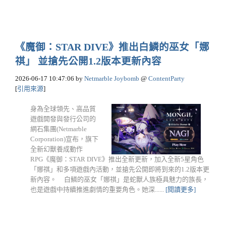
《魔御：STAR DIVE》推出白鱗的巫女「娜
祺」 並搶先公開1.2版本更新內容
2026-06-17 10:47:06
by
Netmarble Joybomb
@
ContentParty
[
引用來源
]
身為全球領先、高品質
遊戲開發與發行公司的
網石集團(Netmarble
Corporation)宣布，旗下
全新幻獸養成動作
RPG《魔御：STAR DIVE》推出全新更新，加入全新5星角色
「娜祺」和多項遊戲內活動，並搶先公開即將到來的1.2版本更
新內容。 白鱗的巫女「娜祺」是蛇獸人族極具魅力的族長，
也是遊戲中持續推進劇情的重要角色。她深......
[閱讀更多]