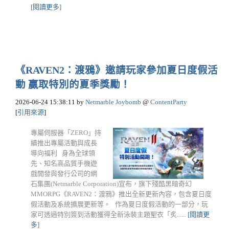
[閱讀更多]
《RAVEN2：渡鴉》邀請玩家參加夏日度假活
動 贏取特別的夏季獎勵！
2026-06-24 15:38:11
by
Netmarble Joybomb
@
ContentParty
[
引用來源
]
專屬伺服器「ZERO」持
續推出專屬活動與成長
導向福利 身為全球領
先、知名高品質手機遊
戲開發與發行公司的網
石集團(Netmarble Corporation)宣布，旗下殘酷黑暗奇幻
MMORPG《RAVEN2：渡鴉》推出全新更新內容，包含夏日度
假活動及系統擴展更新等。 作為夏日度假活動的一部分，玩
家可透過特別簽到活動獲得全新泳裝主題聖衣「炙......
[閱讀更
多]