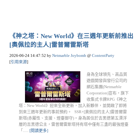
《神之塔：New World》在三週年更新前推出
[奧佩拉的主人]雷普爾雷斯塔
2026-06-24 14:47:52
by
Netmarble Joybomb
@
ContentParty
[
引用來源
]
身為全球領先、高品質
遊戲開發與發行公司的
網石集團(Netmarble
Corporation)宣布，旗下
收集式卡牌RPG《神之
塔：New World》迎來全新更新，加入新夥伴，並開啟了即將
到來三週年更新的事前預約。 SSR+[奧佩拉的主人]雷普爾雷
斯塔(赤屬性、支援、燈臺御守)。身為居住於吉黑德第五漂浮
層的吉黑德公主，雷普爾雷斯塔持有塔中僅有三盞的最強燈臺
「......
[閱讀更多]