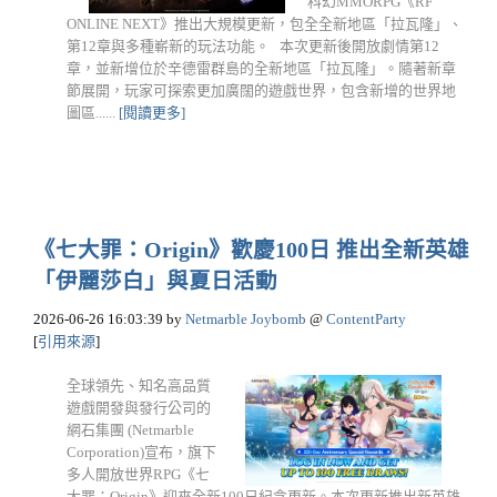
科幻MMORPG《RF
ONLINE NEXT》推出大規模更新，包全全新地區「拉瓦隆」、
第12章與多種嶄新的玩法功能。 本次更新後開放劇情第12
章，並新增位於辛德雷群島的全新地區「拉瓦隆」。隨著新章
節展開，玩家可探索更加廣闊的遊戲世界，包含新增的世界地
圖區......
[閱讀更多]
《七大罪：Origin》歡慶100日 推出全新英雄
「伊麗莎白」與夏日活動
2026-06-26 16:03:39
by
Netmarble Joybomb
@
ContentParty
[
引用來源
]
全球領先、知名高品質
遊戲開發與發行公司的
網石集團 (Netmarble
Corporation)宣布，旗下
多人開放世界RPG《七
大罪：Origin》迎來全新100日紀念更新。本次更新推出新英雄