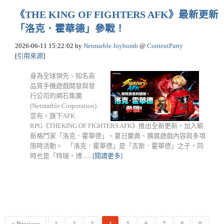
《THE KING OF FIGHTERS AFK》最新更新
「洛克．霍華德」參戰！
2026-06-11 15:22:02
by
Netmarble Joybomb
@
ContentParty
[
引用來源
]
身為全球領先、知名高
品質手機遊戲開發與發
行公司的網石集團
(Netmarble Corporation)
宣布，旗下AFK
RPG《THEKING OF FIGHTERS AFK》推出全新更新，加入嶄
新格鬥家「洛克．霍華德」、夏日慶典、擴展遊戲內容與多項
限時活動。 「洛克．霍華德」是「吉斯．霍華德」之子，同
時也是「特瑞・博......
[閱讀更多]
« Previous
1
2
3
4
5
6
7
8
9