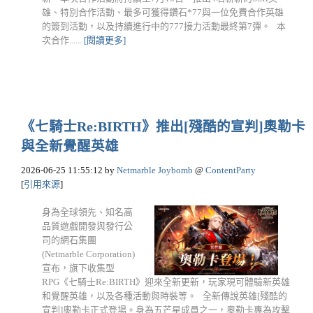
雄、特別合作活動、最多可獲得鑽石*77與一位免費合作英雄
的簽到活動，以及持續進行中的777接力活動最終第7彈。 本
次合作......
[閱讀更多]
《七騎士Re:BIRTH》推出[殘酷的宣判]奧勒卡
與全新覺醒英雄
2026-06-25 11:55:12
by
Netmarble Joybomb
@
ContentParty
[
引用來源
]
身為全球領先、知名高
品質遊戲開發與發行公
司的網石集團
(Netmarble Corporation)
宣布，旗下收集型
RPG《七騎士Re:BIRTH》迎來全新更新，玩家現可體驗新英雄
和覺醒英雄，以及各種活動與時裝等。 全新傳說英雄[殘酷的
宣判]奧勒卡正式登場。身為五芒星成員之一，奧勒卡專為攻擊