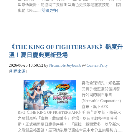
型隊伍設計，能協助主要輸出型角色更頻繁地施放技能。目前
奧勒卡Pic......
[閱讀更多]
《THE KING OF FIGHTERS AFK》熱度升
溫！夏日慶典更新登場
2026-06-25 10:50:52
by
Netmarble Joybomb
@
ContentParty
[
引用來源
]
身為全球領先、知名高
品質手機遊戲開發與發
行公司的網石集團
(Netmarble Corporation)
宣布，旗下AFK
RPG《THE KING OF FIGHTERS AFK》迎來全新更新，隨著水
之飛濺風格「庫拉．戴爾蒙多」登場，以及開啟多項限時活
動，正式揭開夏日慶典序幕。 「庫拉．戴爾蒙多」以全新水
之飛濺風格回歸，展現她能瞬間凍結空氣中水分並施展強力......