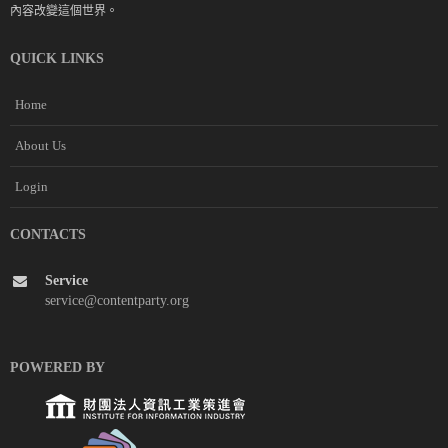
內容改變這個世界。
QUICK LINKS
Home
About Us
Login
CONTACTS
Service
service@contentparty.org
POWERED BY