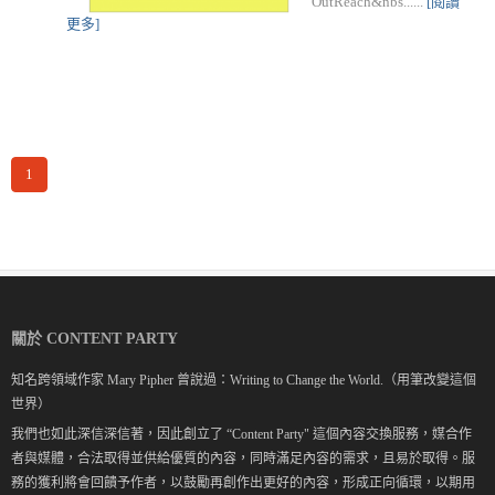
OutReach&nbs......
[閱讀
更多]
1
關於 CONTENT PARTY
知名跨領域作家 Mary Pipher 曾說過：Writing to Change the World.（用筆改變這個
世界）
我們也如此深信深信著，因此創立了 “Content Party" 這個內容交換服務，媒合作
者與媒體，合法取得並供給優質的內容，同時滿足內容的需求，且易於取得。服
務的獲利將會回饋予作者，以鼓勵再創作出更好的內容，形成正向循環，以期用