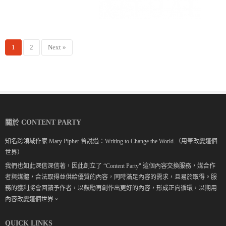
1
2
Next »
關於 CONTENT PARTY
知名跨領域作家 Mary Pipher 曾說過：Writing to Change the World.（用筆改變這個
世界）
我們也如此深信深信著，因此創立了 “Content Party" 這個內容交換服務，媒合作
者與媒體，合法取得並供給優質的內容，同時滿足內容的需求，且易於取得。服
務的獲利將會回饋予作者，以鼓勵再創作出更好的內容，形成正向循環，以期用
內容改變這個世界。
QUICK LINKS