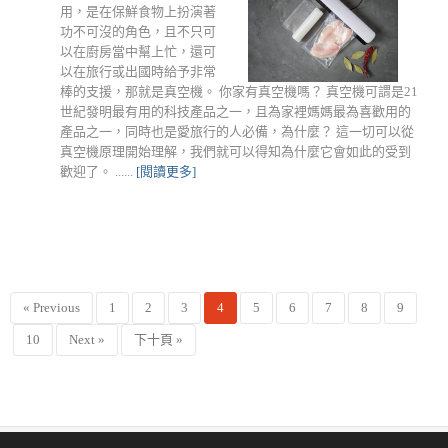
用，是在保鮮食物上扮演著
功不可沒的角色，且不只可
以在廚房當中幫上忙，還可
以在旅行或出國時給予非常
棒的支援，那就是真空機。 你家有真空機嗎？ 真空機可謂是21
世紀發明最有用的科技產品之一，且為家裡媽媽最為喜歡用的
產品之一，同時也是愛旅行的人必備，為什麼？ 這一切可以從
真空機原理開始理解，我們就可以得知為什麼它會如此的受到
歡迎了。 ......
[閱讀更多]
« Previous
1
2
3
4
5
6
7
8
9
10
Next »
下十頁 »