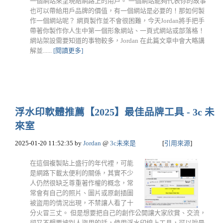
一個網站來呈現給網路上的用戶。 一個網站能夠代表你的故事
也可以帶給用戶品牌的價值，有一個網站是必要的！那如何製
作一個網站呢？ 網頁製作並不會很困難，今天Jordan將手把手
帶著你製作你人生中第一個形象網站、一頁式網站或部落格！
網站架設需要知道的事物較多，Jordan 在此篇文章中會大略講
解並......
[閱讀更多]
浮水印軟體推薦【2025】最佳品牌工具 - 3c 未
來室
2025-01-20 11:52:35
by
Jordan
@
3c未來是
[
引用來源
]
在這個複製貼上盛行的年代裡，可能
是網路下載太便利的關係，其實不少
人仍然很缺乏尊重著作權的概念，常
常會有自己的照片、圖片或原創插圖
被盜用的情況出現，不禁讓人看了十
分火冒三丈。 但是想要把自己的創作公開讓大家欣賞、交流，
卻又不想要被別人盜用的話，使用浮水印線上工具，可以說是