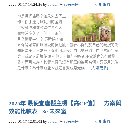
2025-01-17 14:24:26
by
Jordan
@
3c未來是
[
引用來源
]
你是月光族嗎？如果失去了工
作，你手邊可以動用的金錢，
足夠讓你和你必須供養的人、
寵物活多久？一個月、兩個
月？還是半年？ 這時候，如
果你開始有難以接受的抗拒感，就表示你對於自己的現況的認
知度還不足。當然，你也可以怪罪自己的薪資、自己的原生家
庭、或是大環境使然。 但是，這些抱怨都不會讓你的存款變
多，而月光族，其實也真的沒有那麼的無可奈何。究竟月光族
是什麼？為什麼有些人就是會變成月光族......
[閱讀更多]
2025年 最便宜虛擬主機【高CP值】｜方案與
效能比較表 - 3c 未來室
2025-01-17 12:01:02
by
Jordan
@
3c未來是
[
引用來源
]