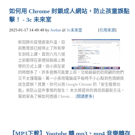
如何用 Chrome 封鎖成人網站，防止孩童誤點
擊！ - 3c 未來室
2025-01-17 14:49:49
by
Jordan
@
3c未來是
[
引用來源
]
新冠肺炎疫情逐漸升溫，目
前教育部已經停止了所有學
生到校上課，直到六月八號
之前都得在家裡採取線上教
學的方式上課，但小孩在家
的時間多了，許多爸媽可能要上班，交給爺爺奶奶照顧的他們
又不太懂電腦，萬一小孩用電腦或平板時不小心點到色情網頁
該怎麼辦？其實，你可以用 Google Chrome 的「安全搜尋功
能」來防止這件事情的發生！ 本文將提供的資訊與最新方法，
幫助家長了解如何透過 Chrom......
[閱讀更多]
【MP3下載】Youtube 轉 mp3、mp4 音樂轉存