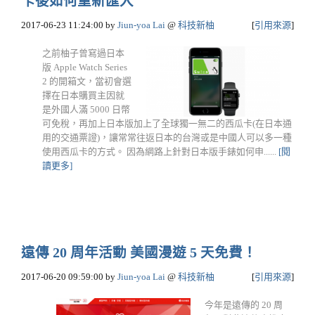
卡後如何重新匯入
2017-06-23 11:24:00
by
Jiun-yoa Lai
@
科技新柚
[
引用來源
]
之前柚子曾寫過日本
版 Apple Watch Series
2 的開箱文，當初會選
擇在日本購買主因就
是外國人滿 5000 日幣
可免稅，再加上日本版加上了全球獨一無二的西瓜卡(在日本通
用的交通票證)，讓常常往返日本的台灣或是中國人可以多一種
使用西瓜卡的方式。 因為網路上針對日本版手錶如何申......
[閱
讀更多]
遠傳 20 周年活動 美國漫遊 5 天免費！
2017-06-20 09:59:00
by
Jiun-yoa Lai
@
科技新柚
[
引用來源
]
今年是遠傳的 20 周