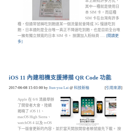
本上網有許多方式，
其中一種就是使用日
本 SIM 卡，而這種
SIM 卡在台灣有許多
種，但通常號稱吃到飽達某一個流量就會降成 3G 慢速吃到
飽，日本通則是全台唯一真正不降速吃到飽，也是目前全台唯
一擁有獨立頻寬的日本 SIM 卡。 按讚加入粉絲頁 ......
[閱讀更
多]
iOS 11 內建相機支援掃描 QR Code 功能
2017-06-08 15:03:00
by
Jiun-yoa Lai
@
科技新柚
[
引用來源
]
Apple 在 6/6 清晨舉辦
了開發者大會，陸續
揭曉了 iOS 11、
macOS High Sierra、
watchOS 4 以及 tvOS
下一版會更新的內容，並於當天開放開發者帳號搶先下載。 按