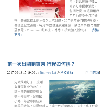
年，對此遠傳也推出
許多好康優惠活動，
包括歡慶 20 遠傳用戶
月月抽終身免月租好
禮、美國數據上網免費 5 天吃到飽、20年週年慶門市好禮 愛．
喜嗲鹿紀念書籤、每月20號 送免費電影票、數位萬事通 再抽智
慧家電、Vitantonio 鬆餅機、 等等。 按讚加入粉絲頁 ......
[閱讀
更多]
第一次出國到東京 行程如何排？
2017-06-18 15:19:00
by
Jiun-yoa Lai
@
科技新柚
[
引用來源
]
先說結論好了.... 感謝
有廉價航空的存在，
讓出國的花費變得負
擔不那麼重。記得國
小時，每當寒假結束
開學的時候，同學總說去了迪士尼或是哪裡，飛機上拿了什麼