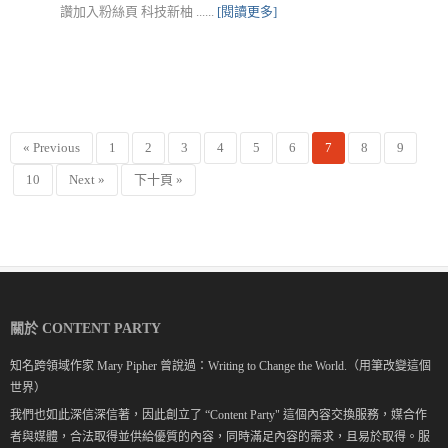
讚加入粉絲頁 科技新柚 ......
[閱讀更多]
« Previous
1
2
3
4
5
6
7
8
9
10
Next »
下十頁 »
關於 CONTENT PARTY
知名跨領域作家 Mary Pipher 曾說過：Writing to Change the World.（用筆改變這個
世界）
我們也如此深信深信著，因此創立了 “Content Party" 這個內容交換服務，媒合作
者與媒體，合法取得並供給優質的內容，同時滿足內容的需求，且易於取得。服