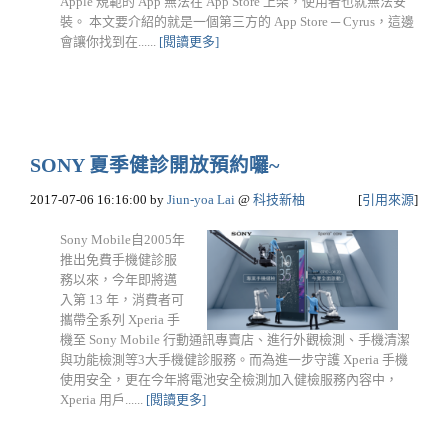
Apple 規範的 App 無法在 App Store 上架，使用者也就無法安
裝。 本文要介紹的就是一個第三方的 App Store ─ Cyrus，這邊
會讓你找到在......
[閱讀更多]
SONY 夏季健診開放預約囉~
2017-07-06 16:16:00
by
Jiun-yoa Lai
@
科技新柚
[
引用來源
]
Sony Mobile自2005年
推出免費手機健診服
務以來，今年即將邁
入第 13 年，消費者可
攜帶全系列 Xperia 手
機至 Sony Mobile 行動通訊專賣店、進行外觀檢測、手機清潔
與功能檢測等3大手機健診服務。而為進一步守護 Xperia 手機
使用安全，更在今年將電池安全檢測加入健檢服務內容中，
Xperia 用戶......
[閱讀更多]