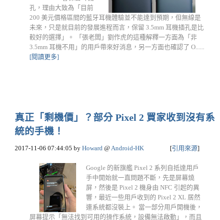
孔，理由大致為「目前
200 美元價格區間的藍牙耳機體驗並不能達到預期，但無線是
未來，只是就目前的發展進程而言，保留 3.5mm 耳機插孔是比
較好的選擇」。 「張老闆」劉作虎的這種解釋一方面為「非
3.5mm 耳機不用」的用戶帶來好消息，另一方面也確認了 O......
[閱讀更多]
真正「剩機價」？部分 Pixel 2 買家收到沒有系
統的手機！
2017-11-06 07:44:05
by
Howard
@
Android-HK
[
引用來源
]
Google 的新旗艦 Pixel 2 系列自抵達用戶
手中開始就一直問題不斷，先是屏幕燒
屏，然後是 Pixel 2 機身由 NFC 引起的異
響，最近一些用戶收到的 Pixel 2 XL 居然
連系統都沒裝上。 當一部分用戶開機後，
屏幕提示「無法找到可用的操作系統，設備無法啟動」，而且