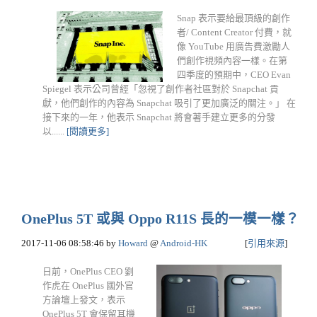
Snap 表示要給最頂級的創作
者/ Content Creator 付費，就
像 YouTube 用廣告費激勵人
們創作視頻內容一樣。在第
四季度的預期中，CEO Evan
Spiegel 表示公司曾經「忽視了創作者社區對於 Snapchat 貢
獻，他們創作的內容為 Snapchat 吸引了更加廣泛的關注。」 在
接下來的一年，他表示 Snapchat 將會著手建立更多的分發
以......
[閱讀更多]
OnePlus 5T 或與 Oppo R11S 長的一模一樣？
2017-11-06 08:58:46
by
Howard
@
Android-HK
[
引用來源
]
日前，OnePlus CEO 劉
作虎在 OnePlus 國外官
方論壇上發文，表示
OnePlus 5T 會保留耳機