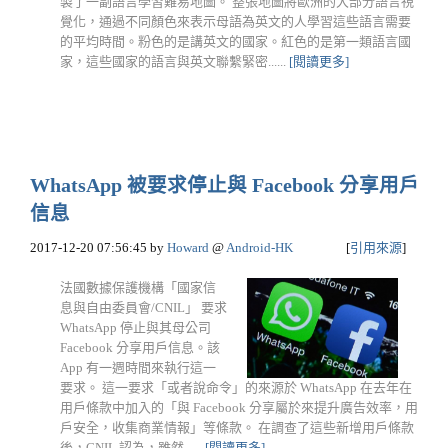
製了一副語言學習難易地圖。 整張地圖將歐洲的大部分語言視
覺化，通過不同顏色來表示母語為英文的人學習這些語言需要
的平均時間。粉色的是講英文的國家。紅色的是第一類語言國
家，這些國家的語言與英文聯繫緊密......
[閱讀更多]
WhatsApp 被要求停止與 Facebook 分享用戶
信息
2017-12-20 07:56:45
by
Howard
@
Android-HK
[
引用來源
]
法國數據保護機構「國家信
息與自由委員會/CNIL」 要求
WhatsApp 停止與其母公司
Facebook 分享用戶信息。該
App 有一週時間來執行這一
要求。 這一要求「或者說命令」的來源於 WhatsApp 在去年在
用戶條款中加入的「與 Facebook 分享屬於來提升廣告效率，用
戶安全，收集商業情報」等條款。 在調查了這些新增用戶條款
後，CNIL 認為，雖然......
[閱讀更多]