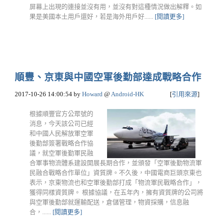
屏幕上出現的連接並沒有用，並沒有對這種情況做出解釋。如
果是美國本土用戶還好，若是海外用戶好......
[閱讀更多]
順豐、京東與中國空軍後勤部達成戰略合作
2017-10-26 14:00:54
by
Howard
@
Android-HK
[
引用來源
]
根據順豐官方公眾號的
消息，今天該公司已經
和中國人民解放軍空軍
後勤部簽署戰略合作協
議，就空軍後勤軍民融
合軍事物流體系建設開展長期合作，並頒發「空軍後勤物流軍
民融合戰略合作單位」資質牌。不久後，中國電商巨頭京東也
表示，京東物流也和空軍後勤部打成「物流軍民戰略合作」，
獲得同樣資質牌。 根據協議，在五年內，擁有資質牌的公司將
與空軍後勤部就運輸配送，倉儲管理，物資採購，信息融
合，......
[閱讀更多]