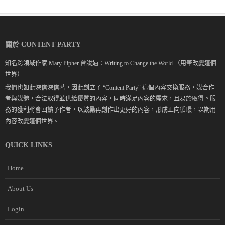
關於 CONTENT PARTY
知名跨領域作家 Mary Pipher 曾說過：Writing to Change the World.（用筆改變這個
世界）
我們也如此深信深信著，因此創立了 “Content Party" 這個內容交換服務，媒合作
者與媒體，合法取得並供給優質的內容，同時滿足內容的需求，且易於取得。服
務的獲利將會回饋予作者，以鼓勵再創作出更好的內容，形成正向循環，以期用
內容改變這個世界。
QUICK LINKS
Home
About Us
Login