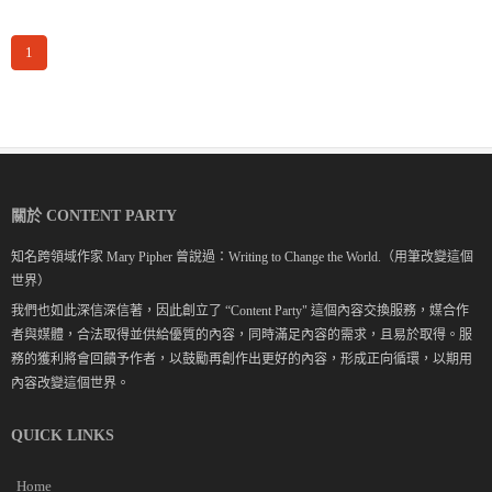
1
關於 CONTENT PARTY
知名跨領域作家 Mary Pipher 曾說過：Writing to Change the World.（用筆改變這個
世界）
我們也如此深信深信著，因此創立了 “Content Party" 這個內容交換服務，媒合作
者與媒體，合法取得並供給優質的內容，同時滿足內容的需求，且易於取得。服
務的獲利將會回饋予作者，以鼓勵再創作出更好的內容，形成正向循環，以期用
內容改變這個世界。
QUICK LINKS
Home