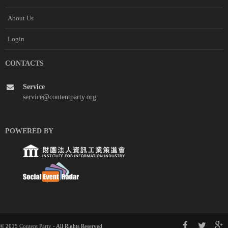
About Us
Login
CONTACTS
Service
service@contentparty.org
POWERED BY
© 2015
Content Party
- All Rights Reserved