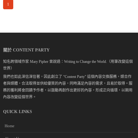
1
關於 CONTENT PARTY
知名跨領域作家 Mary Pipher 曾說過：Writing to Change the World.（用筆改變這個
世界）
我們也如此深信深信著，因此創立了 “Content Party" 這個內容交換服務，媒合作
者與媒體，合法取得並供給優質的內容，同時滿足內容的需求，且易於取得。服
務的獲利將會回饋予作者，以鼓勵再創作出更好的內容，形成正向循環，以期用
內容改變這個世界。
QUICK LINKS
Home