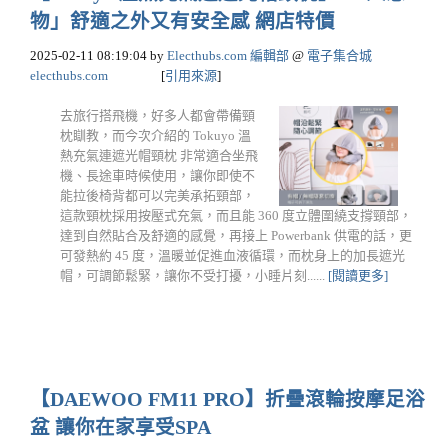
物」舒適之外又有安全感 網店特價
2025-02-11 08:19:04
by
Electhubs.com 編輯部
@
電子集合城
electhubs.com
[
引用來源
]
去旅行搭飛機，好多人都會帶備頸
枕瞓教，而今次介紹的 Tokuyo 溫
熱充氣連遮光帽頸枕 非常適合坐飛
機、長途車時候使用，讓你即使不
能拉後椅背都可以完美承拓頸部，
這款頸枕採用按壓式充氣，而且能 360 度立體圍繞支撐頸部，
達到自然貼合及舒適的感覺，再接上 Powerbank 供電的話，更
可發熱約 45 度，溫暖並促進血液循環，而枕身上的加長遮光
帽，可調節鬆緊，讓你不受打擾，小睡片刻......
[閱讀更多]
【DAEWOO FM11 PRO】折疊滾輪按摩足浴
盆 讓你在家享受SPA