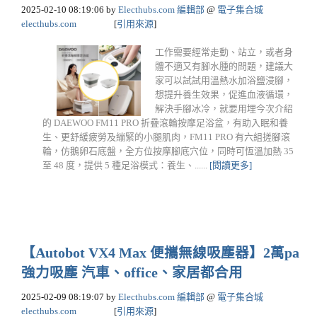
2025-02-10 08:19:06
by
Electhubs.com 編輯部
@
電子集合城
electhubs.com
[
引用來源
]
工作需要經常走動、站立，或者身
體不適又有腳水腫的問題，建議大
家可以試試用溫熱水加浴鹽浸腳，
想提升養生效果，促進血液循環，
解決手腳冰冷，就要用埋今次介紹
的 DAEWOO FM11 PRO 折疊滾輪按摩足浴盆，有助入眠和養
生、更舒緩疲勞及繃緊的小腿肌肉，FM11 PRO 有六組搓腳滾
輪，仿鵝卵石底盤，全方位按摩腳底穴位，同時可恆溫加熱 35
至 48 度，提供 5 種足浴模式：養生、......
[閱讀更多]
【Autobot VX4 Max 便攜無線吸塵器】2萬pa
強力吸塵 汽車、office、家居都合用
2025-02-09 08:19:07
by
Electhubs.com 編輯部
@
電子集合城
electhubs.com
[
引用來源
]