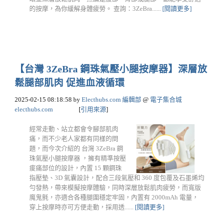
的按摩，為你緩解身體疲勞。 查詢：3ZeBra......
[閱讀更多]
【台灣 3ZeBra 鋼珠氣壓小腿按摩器】深層放
鬆腿部肌肉 促進血液循環
2025-02-15 08:18:58
by
Electhubs.com 編輯部
@
電子集合城
electhubs.com
[
引用來源
]
經常走動、站立都會令腳部肌肉
痛，而不少老人家都有同樣的問
題，而今次介紹的 台灣 3ZeBra 鋼
珠氣壓小腿按摩器 ，擁有精準按壓
痠痛部位的設計，內置 15 顆鋼珠
指壓墊、3D 氣囊設計，配合三段氣壓和 360 度包覆及石墨烯均
勻發熱，帶來模擬按摩體驗，同時深層放鬆肌肉疲勞，而寬版
魔鬼氈，亦適合各種腿圍穩定牢固，內置有 2000mAh 電量，
穿上按摩時亦可方便走動，採用透......
[閱讀更多]