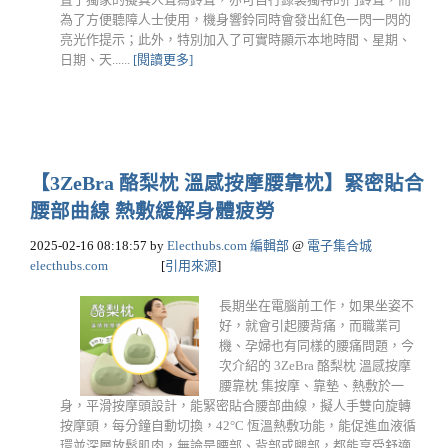
為了方便聽障人士使用，機身響鈴同時會發出紅色一閃一閃的
亮光作提示；此外，特別加入了可實時顯示本地時間、星期、
日期、天......
[閱讀更多]
【3ZeBra 酪梨枕 溫感按摩腰靠枕】緊密貼合
腰部曲線 熱敷緩解身體疲勞
2025-02-16 08:18:57
by
Electhubs.com 編輯部
@
電子集合城
electhubs.com
[
引用來源
]
長期坐在電腦前工作，如果坐姿不
好，就會引起腰背痛，而職業司
機、孕婦也有同樣的腰痛問題，今
次介紹的 3ZeBra 酪梨枕 溫感按摩
腰靠枕 集按摩、靠墊、熱敷於一
身，平滑按摩頭設計，能緊密貼合腰部曲線，擬人手雙向旋轉
按摩頭，每分鐘自動切換，42°C 恆溫熱敷功能，能促進血液循
環並深層放鬆肌肉，無論是腰部、背部或腿部，都能享受舒適