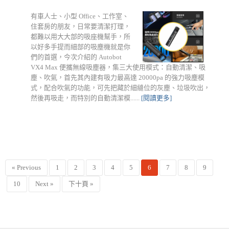
有車人士、小型 Office、工作室、
住套房的朋友，日常要清潔打理，
都難以用大大部的吸座機幫手，所
以好多手提而細部的吸塵機就是你
們的首選，今次介紹的 Autobot
VX4 Max 便攜無線吸塵器，集三大使用模式：自動清潔、吸
塵、吹氣，首先其內建有吸力最高達 20000pa 的強力吸塵模
式，配合吹氣的功能，可先把藏於細縫位的灰塵、垃圾吹出，
然後再吸走，而特別的自動清潔模......
[閱讀更多]
« Previous
1
2
3
4
5
6
7
8
9
10
Next »
下十頁 »