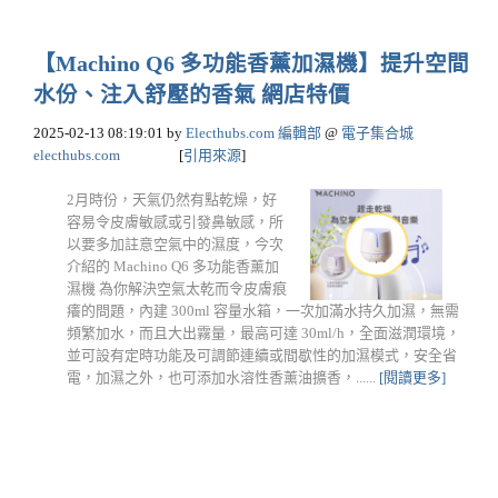
【Machino Q6 多功能香薰加濕機】提升空間
水份、注入舒壓的香氣 網店特價
2025-02-13 08:19:01
by
Electhubs.com 編輯部
@
電子集合城
electhubs.com
[
引用來源
]
2月時份，天氣仍然有點乾燥，好
容易令皮膚敏感或引發鼻敏感，所
以要多加註意空氣中的濕度，今次
介紹的 Machino Q6 多功能香薰加
濕機 為你解決空氣太乾而令皮膚痕
癢的問題，內建 300ml 容量水箱，一次加滿水持久加濕，無需
頻繁加水，而且大出霧量，最高可達 30ml/h，全面滋潤環境，
並可設有定時功能及可調節連續或間歇性的加濕模式，安全省
電，加濕之外，也可添加水溶性香薰油擴香，......
[閱讀更多]