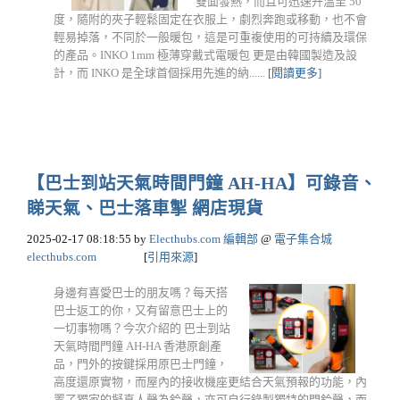
雙面發熱，而且可迅速升溫至 50
度，隨附的夾子輕鬆固定在衣服上，劇烈奔跑或移動，也不會
輕易掉落，不同於一般暖包，這是可重複使用的可持續及環保
的產品。INKO 1mm 極薄穿戴式電暖包 更是由韓國製造及設
計，而 INKO 是全球首個採用先進的納......
[閱讀更多]
【巴士到站天氣時間門鐘 AH-HA】可錄音、
睇天氣、巴士落車掣 網店現貨
2025-02-17 08:18:55
by
Electhubs.com 編輯部
@
電子集合城
electhubs.com
[
引用來源
]
身邊有喜愛巴士的朋友嗎？每天搭
巴士返工的你，又有留意巴士上的
一切事物嗎？今次介紹的 巴士到站
天氣時間門鐘 AH-HA 香港原創產
品，門外的按鍵採用原巴士門鐘，
高度還原實物，而屋內的接收機座更結合天氣預報的功能，內
置了獨家的擬真人聲為鈴聲，亦可自行錄製獨特的門鈴聲，而