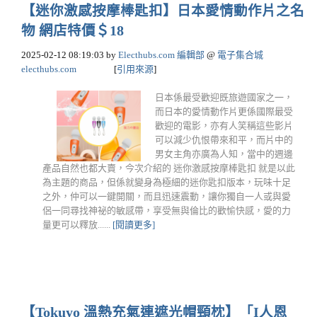
【迷你激感按摩棒匙扣】日本愛情動作片之名
物 網店特價＄18
2025-02-12 08:19:03
by
Electhubs.com 編輯部
@
電子集合城
electhubs.com
[
引用來源
]
日本係最受歡迎既旅遊國家之一，
而日本的愛情動作片更係國際最受
歡迎的電影，亦有人笑稱這些影片
可以減少仇恨帶來和平，而片中的
男女主角亦廣為人知，當中的週邊
產品自然也都大賣，今次介紹的 迷你激感按摩棒匙扣 就是以此
為主題的商品，但係就變身為極細的迷你匙扣版本，玩味十足
之外，仲可以一鍵開關，而且迅速震動，讓你獨自一人或與愛
侶一同尋找神祕的敏感帶，享受無與倫比的歡愉快感，愛的力
量更可以釋放......
[閱讀更多]
【Tokuyo 溫熱充氣連遮光帽頸枕】「I人恩