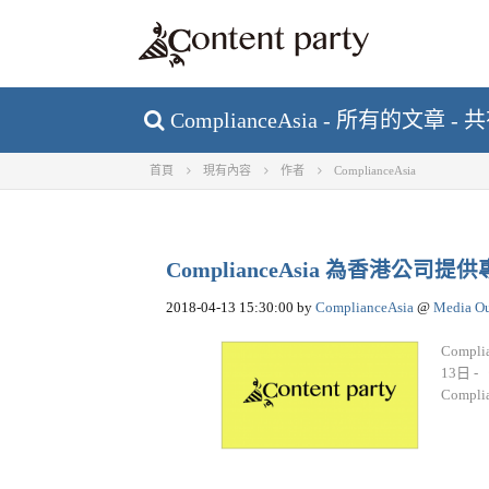
ComplianceAsia - 所有的文章 -
首頁
現有內容
作者
ComplianceAsia
ComplianceAsia 為香港
2018-04-13 15:30:00
by
ComplianceAsia
@
Media O
Comp
13日
Complia