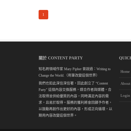
1
關於 CONTENT PARTY
QUIC
知名跨領域作家 Mary Pipher 曾說過：Writing to
Home
Change the World.（用筆改變這個世界）
我們也如此深信深信著，因此創立了 “Content
About
Party" 這個內容交換服務，媒合作者與媒體，合
Login
法取得並供給優質的內容，同時滿足內容的需
求，且易於取得。服務的獲利將會回饋予作者，
以鼓勵再創作出更好的內容，形成正向循環，以
期用內容改變這個世界。