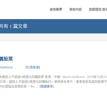
使用教學
現有內容
我想提供/取
 - 共有 1 篇文章
購股票
 OutReach
[
引用來源
]
擬投入不超過4億港元回購股票 香港，中國 - Media OutReach - 2018年10月2
911)公佈，擬投入不超過4億港元回購股份。華興資本表示，董事會認為當前股價
在價值及業務前景。 &n......
[閱讀更多]