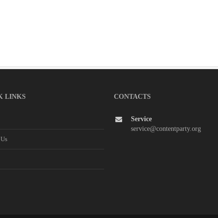
K LINKS
CONTACTS
Service
service@contentparty.org
 Us