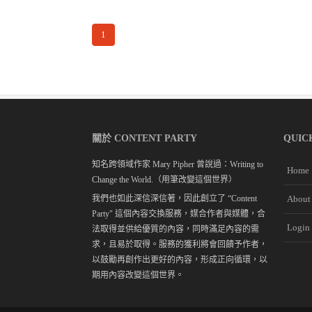
1
關於 CONTENT PARTY
QUIC
知名跨領域作家 Mary Pipher 曾說過：Writing to
Home
Change the World.（用筆改變這個世界）
我們也如此深信深信著，因此創立了 “Content
About
Party" 這個內容交換服務，媒合作者與媒體，合
Login
法取得並供給優質的內容，同時滿足內容的需
求，且易於取得。服務的獲利將會回饋予作者，
以鼓勵再創作出更好的內容，形成正向循環，以
期用內容改變這個世界。