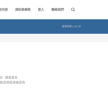
用內容
須知與條款
登入
聯絡我們
搜尋時間 0.005 秒
6日 - 華興資本
不能反映投資者認為