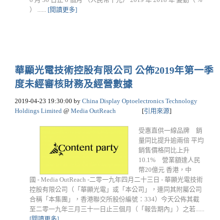
） ......
[閱讀更多]
華顯光電技術控股有限公司 公佈2019年第一季
度未經審核財務及經營數據
2019-04-23 19:30:00
by
China Display Optoelectronics Technology
Holdings Limited
@
Media OutReach
[
引用來源
]
受惠直供一線品牌 銷
量同比提升逾兩倍 平均
銷售價格同比上升
10.1% 營業額達人民
幣20億元 香港，中
國 - Media OutReach -二零一九年四月二十三日 - 華顯光電技術
控股有限公司（「華顯光電」或「本公司」，連同其附屬公司
合稱「本集團」，香港聯交所股份編號：334）今天公佈其截
至二零一九年三月三十一日止三個月（「報告期內」）之若......
[閱讀更多]