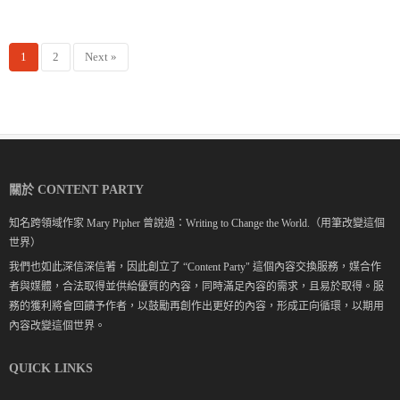
1
2
Next »
關於 CONTENT PARTY
知名跨領域作家 Mary Pipher 曾說過：Writing to Change the World.（用筆改變這個
世界）
我們也如此深信深信著，因此創立了 “Content Party" 這個內容交換服務，媒合作
者與媒體，合法取得並供給優質的內容，同時滿足內容的需求，且易於取得。服
務的獲利將會回饋予作者，以鼓勵再創作出更好的內容，形成正向循環，以期用
內容改變這個世界。
QUICK LINKS