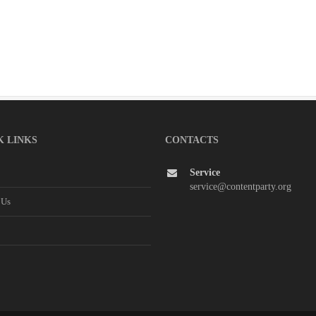
K LINKS
CONTACTS
Service
service@contentparty.org
 Us