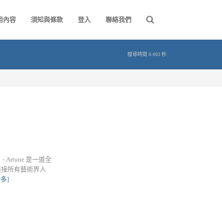
用內容
須知與條款
登入
聯絡我們
搜尋時間 0.003 秒
 - Artune 是一道全
連接所有藝術界人
多]