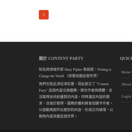
1
關於 CONTENT PARTY
QUIC
知名跨領域作家 Mary Pipher 曾說過：Writing to
Home
Change the World.（用筆改變這個世界）
我們也如此深信深信著，因此創立了 “Content
About
Party" 這個內容交換服務，媒合作者與媒體，合
Login
法取得並供給優質的內容，同時滿足內容的需
求，且易於取得。服務的獲利將會回饋予作者，
以鼓勵再創作出更好的內容，形成正向循環，以
期用內容改變這個世界。