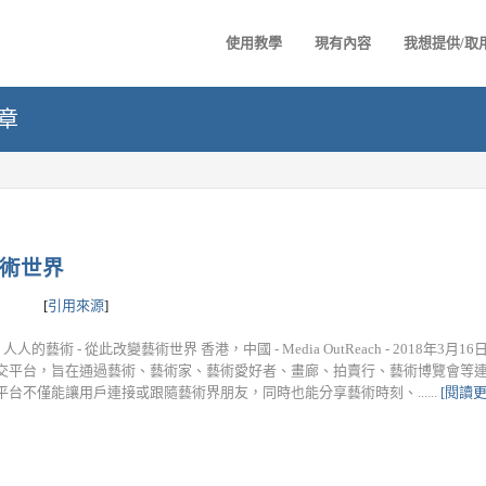
使用教學
現有內容
我想提供/取
文章
變藝術世界
[
引用來源
]
e - 人人的藝術 - 從此改變藝術世界 香港，中國 - Media OutReach - 2018年3月16日
交平台，旨在通過藝術、藝術家、藝術愛好者、畫廊、拍賣行、藝術博覽會等
平台不僅能讓用戶連接或跟隨藝術界朋友，同時也能分享藝術時刻、......
[閱讀更