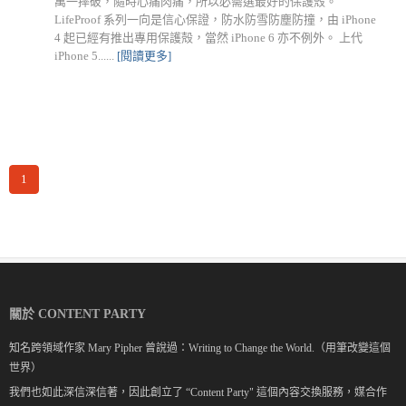
萬一摔破，隨時心痛肉痛，所以必需選最好的保護殼。
LifeProof 系列一向是信心保證，防水防雪防塵防撞，由 iPhone
4 起已經有推出專用保護殻，當然 iPhone 6 亦不例外。 上代
iPhone 5......
[閱讀更多]
1
關於 CONTENT PARTY
知名跨領域作家 Mary Pipher 曾說過：Writing to Change the World.（用筆改變這個
世界）
我們也如此深信深信著，因此創立了 “Content Party" 這個內容交換服務，媒合作