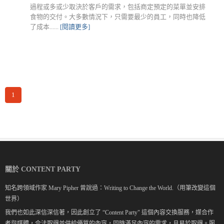
過程或多或少取決於客戶的需求，包括商定預定的菜單並安排
食物的交付。大多數情況下，只需要最少的員工，同時也降低
了成本......
[閱讀更多]
1
關於 CONTENT PARTY
知名跨領域作家 Mary Pipher 曾說過：Writing to Change the World.（用筆改變這個
世界）
我們也如此深信深信著，因此創立了 “Content Party" 這個內容交換服務，媒合作
者與媒體，合法取得並供給優質的內容，同時滿足內容的需求，且易於取得。服