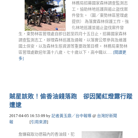
林務局招募國家森林調查監測志
工，協助林地巡護與遏止盜伐案
件發生。（圖／東勢林區管理處
提供） 為落實森林保護工作，強
化林地巡護並遏止盜伐案件發
生，東勢林區管理處自即日起至四月十五日止，招募國家森林
調查監測志工，辦理森林巡護及通報，以落實公眾參與及維護
國土保安，以及森林生態資源等重要政策目標。 林務局東勢林
區管理處歡迎年滿十八歲、七十歲以下，高中職以......
[閱讀更
多]
賊星該敗！偷香油錢落跑 卻因闖紅燈露行蹤
遭逮
2017-04-05 16:53:09
by
記者黃玉鼎／台中報導
@
台灣好新聞
報
[
引用來源
]
詹嫌竊取功德箱內的香油錢，犯