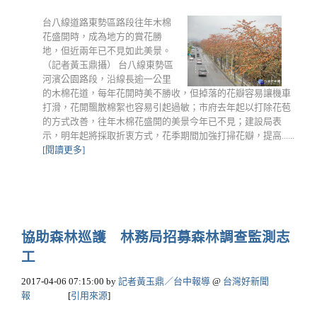
台八線道路東勢區路段往年木棉
花盛開時，成為地方的賞花勝
地，但近兩年已不見如此美景。
（記者黃玉鼎攝） 台八線東勢區
河濱公園路段，沿線長逾一公里
的木棉花道，每年花開時美不勝收，但掉落的花瓣容易讓機車
打滑，花開飄散棉絮也容易引起過敏；市府去年起以打除花苞
的方式改善，往年木棉花盛開的美景今年已不見；建設局表
示，明年起將採取折衷方式，花季期間加強打掃花瓣，提高......
[閱讀更多]
協助森林巡護 林務局招募森林調查監測志
工
2017-04-06 07:15:00
by
記者黃玉鼎／台中報導
@
台灣好新聞
報
[
引用來源
]