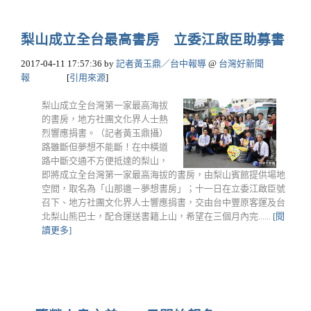
梨山成立全台最高書房 立委江啟臣助募書
2017-04-11 17:57:36
by
記者黃玉鼎／台中報導
@
台灣好新聞
報
[
引用來源
]
梨山成立全台灣第一家最高海拔
的書房，地方社團文化界人士熱
烈響應捐書。（記者黃玉鼎攝）
路雖斷但夢想不能斷！在中橫道
路中斷交通不方便抵達的梨山，
即將成立全台灣第一家最高海拔的書房，由梨山賓館提供場地
空間，取名為「山那邊－夢想書房」；十一日在立委江啟臣號
召下、地方社團文化界人士響應捐書，交由台中豐原客運及台
北梨山熊巴士，配合運送書籍上山，希望在三個月內完......
[閱
讀更多]