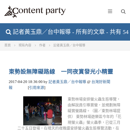
記者黃玉鼎／台中報導 - 所有的文章 - 共有 54
首頁
現有內容
作者
記者黃玉鼎／台中報導
東勢設無障礙路線 一同夜賞發光小精靈
2017-04-20 18:36:00
by
記者黃玉鼎／台中報導
@
台灣好新聞
報
[
引用來源
]
東勢林場安排螢火蟲生態導覽，
由解說員引導賞螢，並規劃無障
礙賞螢路線。（圖／東勢林場提
供） 東勢林場遊樂區今年的「花
現螢火蟲」螢火蟲季，已從三月
二十五日登場，在晴天的夜晚還安排螢火蟲生態導覽活動，在