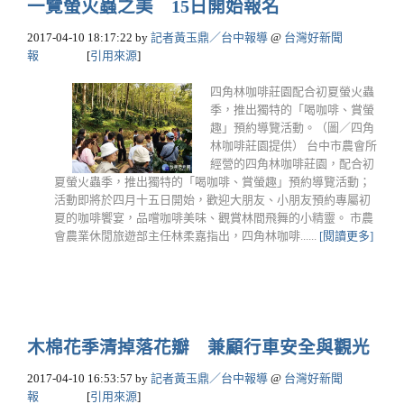
一覽螢火蟲之美 15日開始報名
2017-04-10 18:17:22
by
記者黃玉鼎／台中報導
@
台灣好新聞
報
[
引用來源
]
四角林咖啡莊園配合初夏螢火蟲
季，推出獨特的「喝咖啡、賞螢
趣」預約導覽活動。（圖／四角
林咖啡莊園提供） 台中市農會所
經營的四角林咖啡莊園，配合初
夏螢火蟲季，推出獨特的「喝咖啡、賞螢趣」預約導覽活動；
活動即將於四月十五日開始，歡迎大朋友、小朋友預約專屬初
夏的咖啡饗宴，品嚐咖啡美味、觀賞林間飛舞的小精靈。 市農
會農業休閒旅遊部主任林柔嘉指出，四角林咖啡......
[閱讀更多]
木棉花季清掉落花瓣 兼顧行車安全與觀光
2017-04-10 16:53:57
by
記者黃玉鼎／台中報導
@
台灣好新聞
報
[
引用來源
]