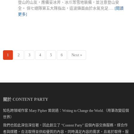
登山的山友，應備妥冰斧、冰爪等雪地裝備，並注意登山安
全。 保七總隊第五大隊指出，這波鋒面由於水氣充足......
[閱讀
更多]
1
2
3
4
5
6
Next »
關於 CONTENT PARTY
知名跨領域作家 Mary Pipher 曾說過：Writing to Change the World.（用筆改變這個
世界）
我們也如此深信深信著，因此創立了 “Content Party" 這個內容交換服務，媒合作
者與媒體，合法取得並供給優質的內容，同時滿足內容的需求，且易於取得。服