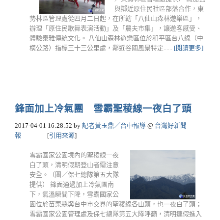
與鄰近原住民社區部落合作，東
勢林區管理處從四月二日起，在所轄「八仙山森林遊樂區」，
辦理「原住民歌舞表演活動」及「農夫市集」，讓遊客感受、
體驗泰雅傳統文化。 八仙山森林遊樂區位於和平區台八線（中
橫公路）指標三十三公里處，鄰近谷關風景特定......
[閱讀更多]
鋒面加上冷氣團 雪霸聖稜線一夜白了頭
2017-04-01 16:28:52
by
記者黃玉鼎／台中報導
@
台灣好新聞
報
[
引用來源
]
雪霸國家公園境內的聖稜線一夜
白了頭，清明假期登山者需注意
安全。（圖／保七總隊第五大隊
提供） 鋒面通過加上冷氣團南
下，氣溫瞬間下降，雪霸國家公
園位於苗栗縣與台中市交界的聖稜線各山頭，也一夜白了頭；
雪霸國家公園管理處及保七總隊第五大隊呼籲，清明連假進入