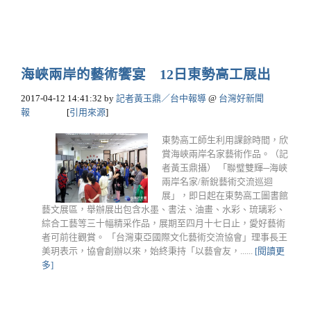
海峽兩岸的藝術饗宴 12日東勢高工展出
2017-04-12 14:41:32
by
記者黃玉鼎／台中報導
@
台灣好新聞
報
[
引用來源
]
東勢高工師生利用課餘時間，欣
賞海峽兩岸名家藝術作品。（記
者黃玉鼎攝） 「聯璧雙輝─海峽
兩岸名家/新銳藝術交流巡迴
展」，即日起在東勢高工圖書館
藝文展區，舉辦展出包含水墨、書法、油畫、水彩、琉璃彩、
綜合工藝等三十幅精采作品，展期至四月十七日止，愛好藝術
者可前往觀賞。 「台灣東亞國際文化藝術交流協會」理事長王
美玥表示，協會創辦以來，始終秉持「以藝會友，......
[閱讀更
多]