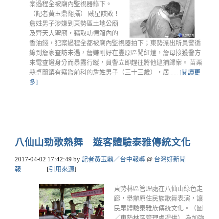
案過程全被廟內監視器錄下。
（記者黃玉鼎翻攝） 賊星該敗！
詹姓男子涉嫌到東勢區土地公廟
及齊天大聖廟，竊取功德箱內的
香油錢，犯案過程全都被廟內監視器拍下；東勢派出所員警循
線到詹家查訪未遇，詹嫌剛好在豐原區闖紅燈，詹母接獲警方
來電查證身分而暴露行蹤，員警立即趕往將他逮捕歸案。 苗栗
縣卓蘭鎮有竊盜前科的詹姓男子（三十三歲），居......
[閱讀更
多]
八仙山勁歌熱舞 遊客體驗泰雅傳統文化
2017-04-02 17:42:49
by
記者黃玉鼎／台中報導
@
台灣好新聞
報
[
引用來源
]
東勢林區管理處在八仙山綠色走
廊，舉辦原住民族歌舞表演，讓
民眾體驗泰雅族傳統文化。（圖
／東勢林區管理處提供） 為加強