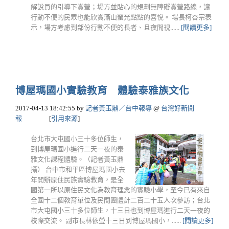
解說員的引導下賞螢；場方並貼心的規劃無障礙賞螢路線，讓
行動不便的民眾也能欣賞滿山螢光點點的喜悅。 場長柯杏宗表
示，場方考慮到部份行動不便的長者、且夜間視......
[閱讀更多]
博屋瑪國小實驗教育 體驗泰雅族文化
2017-04-13 18:42:55
by
記者黃玉鼎／台中報導
@
台灣好新聞
報
[
引用來源
]
台北市大屯國小三十多位師生，
到博屋瑪國小進行二天一夜的泰
雅文化課程體驗。（記者黃玉鼎
攝） 台中市和平區博屋瑪國小去
年開辦原住民族實驗教育，是全
國第一所以原住民文化為教育理念的實驗小學，至今已有來自
全國十二個教育單位及民間團體計二百二十五人次參訪；台北
市大屯國小三十多位師生，十三日也到博屋瑪進行二天一夜的
校際交流。 副市長林依瑩十三日到博屋瑪國小，......
[閱讀更多]