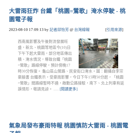
大雷雨狂炸 台鐵「桃園=鶯歌」淹水停駛 - 桃
園電子報
2023-08-10 17:09:13
by
記者邱怡芳
@
台灣線報
[
引用來源
]
西南風影響及午後對流發展旺
盛，新北、桃園等地區今(10)日
下午下起大雷雨，部分地區傳出
積、淹水情況，導致台鐵「桃園
=鶯歌」路線停駛，預計傍晚17
時30分恢復。 龜山區山鶯路、民安街口淹水。圖：翻攝自李宗
豪臉書 台鐵表示，受豪雨影響，今日下午15時50分起，「桃園
=鶯歌」間路線暫時不通，啟動公路接駁，南下、北上列車有延
誤情形，敬請見諒。 ......
[閱讀更多]
氣象局發布豪雨特報 桃園慎防大雷雨 - 桃園電