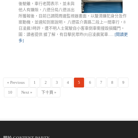
後駛離，車行老闆表示，並未與
他人有嫌隙，八德分局八德派出
所獲報後，目前已調閱周邊監視器畫面，以釐清嫌犯身分及作
案動機，並通知到案說明。 八德區介壽路二段上一間車行，8
日凌晨3時許，遭不明人士駕駛自小客車倒車衝撞毀損鐵門。
圖：讀者提供 據了解，有目擊民眾昨(8)日凌晨駕車......
[閱讀更
多]
« Previous
1
2
3
4
5
6
7
8
9
10
Next »
下十頁 »