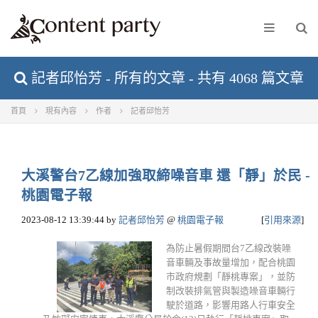
記者邱怡芳 - 所有的文章 - 共有 4068 篇文章
首頁
現有內容
作者
記者邱怡芳
大溪警台7乙線加強取締噪音車 還「靜」於民 -
桃園電子報
2023-08-12 13:39:44
by
記者邱怡芳
@
桃園電子報
[
引用來源
]
為防止暑假期間台7乙線改裝噪
音車輛及事故量增加，配合桃園
市政府規劃「靜桃專案」，並防
制改裝排氣管與製造噪音車輛行
駛於道路，影響用路人行車安全