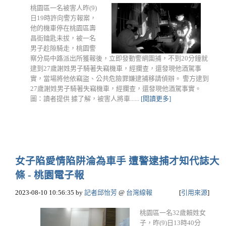
桃園區一名被害人昨(9)
日19時許向警方報案，
他的機車停在桃園區壽
昌街鑰匙未拔，被一名
男子趁隙騎走，桃園警
察分局中路派出所獲報後，立即發動警網圍捕，不到20分鐘就
逮到27歲謝姓男子騎著失竊機車，經攔查，還發現他酒駕事
實，當場將他依竊盜、公共危險罪嫌逮捕移請偵辦。 警方逮到
27歲謝姓男子騎著失竊機車，經攔查，還發現他酒駕事實。
圖：讀者提供 據了解，被害人將車......
[閱讀更多]
女子陷愛情陷阱淪為車手 遭警逮捕才知代誌大
條 - 桃園電子報
2023-08-10 10:56:35
by
記者邱怡芳
@
台灣線報
[
引用來源
]
桃園區一名32歲賴姓女
子，昨(9)日13時40分