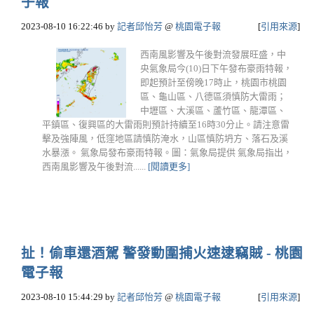
子報
2023-08-10 16:22:46
by
記者邱怡芳
@
桃園電子報
[
引用來源
]
西南風影響及午後對流發展旺盛，中
央氣象局今(10)日下午發布豪雨特報，
即起預計至傍晚17時止，桃園市桃園
區、龜山區、八德區須慎防大雷雨；
中壢區、大溪區、蘆竹區、龍潭區、
平鎮區、復興區的大雷雨則預計持續至16時30分止。請注意雷
擊及強陣風，低窪地區請慎防淹水，山區慎防坍方、落石及溪
水暴漲。 氣象局發布豪雨特報。圖：氣象局提供 氣象局指出，
西南風影響及午後對流......
[閱讀更多]
扯！偷車還酒駕 警發動圍捕火速逮竊賊 - 桃園
電子報
2023-08-10 15:44:29
by
記者邱怡芳
@
桃園電子報
[
引用來源
]