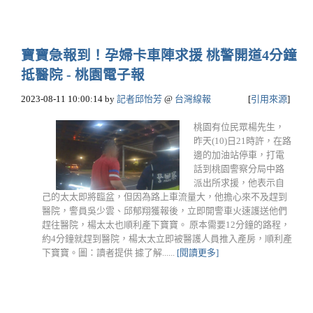
寶寶急報到！孕婦卡車陣求援 桃警開道4分鐘
抵醫院 - 桃園電子報
2023-08-11 10:00:14
by
記者邱怡芳
@
台灣線報
[
引用來源
]
桃園有位民眾楊先生，
昨天(10)日21時許，在路
邊的加油站停車，打電
話到桃園警察分局中路
派出所求援，他表示自
己的太太即將臨盆，但因為路上車流量大，他擔心來不及趕到
醫院，警員吳少雲、邱郁翔獲報後，立即開警車火速護送他們
趕往醫院，楊太太也順利產下寶寶。 原本需要12分鐘的路程，
約4分鐘就趕到醫院，楊太太立即被醫護人員推入產房，順利產
下寶寶。圖：讀者提供 據了解......
[閱讀更多]