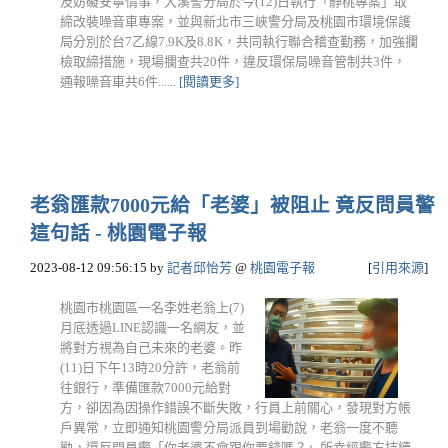
及妨礙安寧情事，大溪警分局於今(12)日執行「靜桃專案」取
締改裝噪音車專案，並與新北市三峽警分局及桃園市環境保護
局分別於台7乙線7.9K及8.8K，共同執行聯合稽查勤務，加強攔
檢取締措施，現場攔查共20件，違反環保局噪音管制共3件，
通報噪音車共6件......
[閱讀更多]
老翁匯款7000元給「老婆」被阻止 竟反問員警
這句話 - 桃園電子報
2023-08-12 09:56:15
by
記者邱怡芳
@
桃園電子報
[
引用來源
]
桃園市桃園區一名李姓老翁上(7)
月底透過LINE認識一名網友，並
將對方視為自己未來的老婆。昨
(11)日下午13時20分許，老翁前
往銀行，準備匯款7000元給對
方，卻因為因操作錯誤不斷失敗，行員上前關心，發現對方帳
戶異常，立即通知桃園警分局派員到場勸說，老翁一度不聽
勸，還反問員警「你老婆不會跟你要錢嗎？」所幸經警方持續