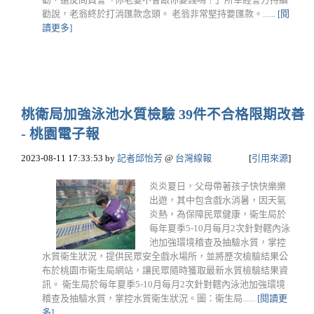
勸說，老翁終於打消匯款念頭。 老翁非常堅持要匯款。......
[閱
讀更多]
桃衛局加強泳池水質檢驗 39件不合格限期改善
- 桃園電子報
2023-08-11 17:33:53
by
記者邱怡芳
@
台灣線報
[
引用來源
]
炎炎夏日，父母帶著孩子快快樂樂
出遊，其中包含戲水消暑，因天氣
炎熱，為保障民眾健康，衛生局於
每年夏季5-10月每月2次針對轄內泳
池加強環境稽查及抽驗水質，掌控
水質衛生狀況，提供民眾安全戲水場所，並將歷次檢驗結果公
布於桃園市衛生局網站，讓民眾隨時獲取最新水質檢驗結果資
訊。 衛生局於每年夏季5-10月每月2次針對轄內泳池加強環境
稽查及抽驗水質，掌控水質衛生狀況。圖：衛生局......
[閱讀更
多]