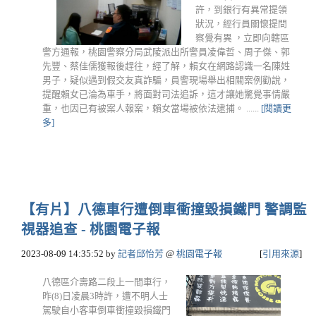
許，到銀行有異常提領
狀況，經行員關懷提問
察覺有異 ，立即向轄區
警方通報，桃園警察分局武陵派出所警員凌偉哲、周子傑、郭
先豐、蔡佳儒獲報後趕往，經了解，賴女在網路認識一名陳姓
男子，疑似遇到假交友真詐騙，員警現場舉出相關案例勸說，
提醒賴女已淪為車手，將面對司法追訴，這才讓她驚覺事情嚴
重，也因已有被案人報案，賴女當場被依法逮捕。 ......
[閱讀更
多]
【有片】八德車行遭倒車衝撞毀損鐵門 警調監
視器追查 - 桃園電子報
2023-08-09 14:35:52
by
記者邱怡芳
@
桃園電子報
[
引用來源
]
八德區介壽路二段上一間車行，
昨(8)日凌晨3時許，遭不明人士
駕駛自小客車倒車衝撞毀損鐵門