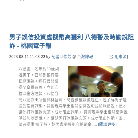
男子誤信投資虛擬幣高獲利 八德警及時勸說阻
詐 - 桃園電子報
2023-08-11 11:08:22
by
記者邱怡芳
@
台灣線報
[
引用來源
]
八德區一名年約30歲胡
姓男子，日前到銀行要
臨櫃匯款，經行員關懷
提問察覺有異，立即向
轄區警方通報，八德分
局八德派出所警員林晉瑋、簡睿雅獲報後趕往，經了解男子是
遇到投資詐騙，員警現場舉出相關案例說明並加以勸說，這才
讓他打消匯款念頭，成功阻止詐騙。 員警現場舉出相關案例說
明並加以勸說，才讓胡男打消匯款念頭，成功阻止詐騙。圖：
讀者提供 據了解，胡男表示接到自稱是金......
[閱讀更多]