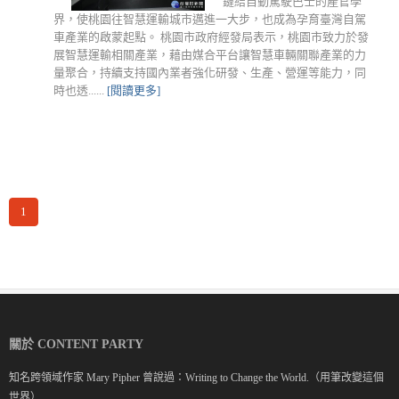
鏈結自動駕駛巴士的產官學
界，使桃園往智慧運輸城市邁進一大步，也成為孕育臺灣自駕
車產業的啟蒙起點。 桃園市政府經發局表示，桃園市致力於發
展智慧運輸相關產業，藉由媒合平台讓智慧車輛關聯產業的力
量聚合，持續支持國內業者強化研發、生產、營運等能力，同
時也透......
[閱讀更多]
1
關於 CONTENT PARTY
知名跨領域作家 Mary Pipher 曾說過：Writing to Change the World.（用筆改變這個
世界）