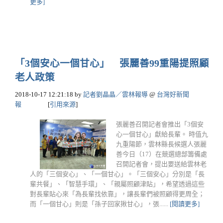
更多]
「3個安心一個甘心」 張麗善99重陽提照顧
老人政策
2018-10-17 12:21:18
by
記者劉晶晶／雲林報導
@
台灣好新聞
報
[
引用來源
]
張麗善召開記者會推出「3個安
心一個甘心」獻給長輩。 時值九
九重陽節，雲林縣長候選人張麗
善今日（17）在競選總部籌備處
召開記者會，提出要送給雲林老
人的「三個安心」、「一個甘心」。「三個安心」分別是「長
輩共餐」、「智慧手環」、「親屬照顧津貼」，希望透過這些
對長輩貼心來「為長輩找依靠」，讓長輩們被照顧得更周全；
而「一個甘心」則是「孫子回家揪甘心」，張......
[閱讀更多]