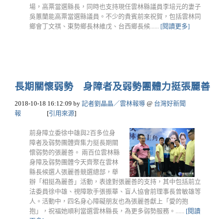
場，高票當選縣長，同時也支持現任雲林縣議員李培元的妻子
吳蕙蘭能高票當選縣議員。不少的貴賓前來祝賀，包括雲林同
鄉會丁文祺、東勢鄉長林維戊、台西鄉長候......
[閱讀更多]
長期關懷弱勢 身障者及弱勢團體力挺張麗善
2018-10-18 16:12:09
by
記者劉晶晶／雲林報導
@
台灣好新聞
報
[
引用來源
]
前身障立委徐中雄與2百多位身
障者及弱勢團體齊集力挺長期關
懷弱勢的張麗善。 兩百位雲林縣
身障及弱勢團體今天齊聚在雲林
縣長候選人張麗善競選總部，舉
辦「相挺為麗善」活動，表達對張麗善的支持，其中包括前立
法委員徐中雄、視障歌手張振華、盲人協會前理事長曾敏雄等
人。活動中，四名身心障礙朋友也為張麗善獻上「愛的抱
抱」，祝福她順利當選雲林縣長，為更多弱勢服務。......
[閱讀