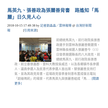
馬英九、張善政為張麗善背書 路遙知「馬
麗」日久見人心
2018-10-15 17:49:38
by
記者劉晶晶／雲林報導
@
台灣好新聞
報
[
引用來源
]
前總統馬英九、前行政院長張善
政連手到雲林為張麗善衝選情。
雲林縣長候選人張麗善今（15）
日發表競選縣長的八大政見，前
總統馬英九、前行政院長張善
政、前立委張嘉郡、雲科大教授吳威志，以及各鄉鎮市長參選
人、議員參選人及民意代表參選人皆出席，替張麗善支持打
氣，並為其政見背書。這場政見發表會刻意布置成復古電玩
「超級瑪莉」的場景，代表馬英九與張麗善組成「馬......
[閱讀
更多]