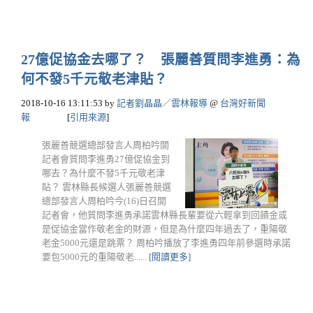
27億促協金去哪了？ 張麗善質問李進勇：為
何不發5千元敬老津貼？
2018-10-16 13:11:53
by
記者劉晶晶／雲林報導
@
台灣好新聞
報
[
引用來源
]
張麗善競選總部發言人周柏吟開
記者會質問李進勇27億促協金到
哪去？為什麼不發5千元敬老津
貼？ 雲林縣長候選人張麗善競選
總部發言人周柏吟今(16)日召開
記者會，他質問李進勇承諾雲林縣長輩要從六輕拿到回饋金或
是促協金當作敬老金的財源，但是為什麼四年過去了，重陽敬
老金5000元還是跳票？ 周柏吟播放了李進勇四年前參選時承諾
要包5000元的重陽敬老......
[閱讀更多]