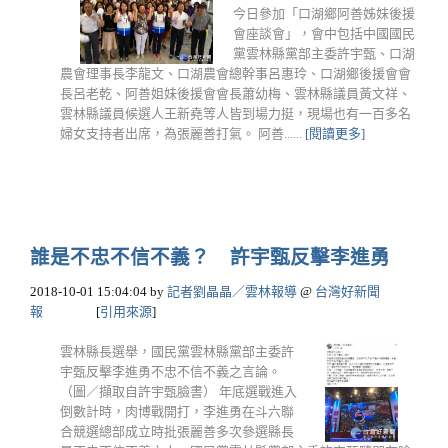
今日參加「口湖鄉阿善姊妹後援
會座談會」，會中包括中國國民
黨雲林縣黨部主委許宇甄、口湖
農會理事長李龍文、口湖農會總幹事呂惠玲、口湖鄉後援會會
長呂老乾、阿善姐妹後援會會長蕭幼梅、雲林縣議員黃文祥、
雲林縣議員候選人王新堯等人皆到場力挺，現場也有一百多名
婦女支持者出席，為張麗善打氣。 阿善......
[閱讀更多]
誰是不忠不信不義？ 許宇甄反擊李進勇
2018-10-01 15:04:04
by
記者劉晶晶／雲林報導
@
台灣好新聞
報
[
引用來源
]
雲林縣長選舉，國民黨雲林縣黨部主委許
宇甄反擊李進勇不忠不信不義之言論。
（圖／擷取自許宇甄臉書） 年底選戰進入
倒數計時，肉博戰開打，李進勇在斗六聯
合競選總部成立時批張麗善多次參選縣長