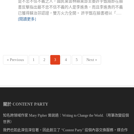
是不忠不信不義之人，國民黨雲林縣黨部主委許宇甄隨即在臉
書反擊指出最不忠不信不義的人是李進勇，而且李進勇的不義
已獲得蘇治芬認證，雙方火力全開。 許宇甄在臉書裡以「......
[閱讀更多]
« Previous
1
2
3
4
5
Next »
關於 CONTENT PARTY
知名跨領域作家 Mary Pipher 曾說過：Writing to Change the World.（用筆改變這個
世界）
我們也如此深信深信著，因此創立了 “Content Party" 這個內容交換服務，媒合作