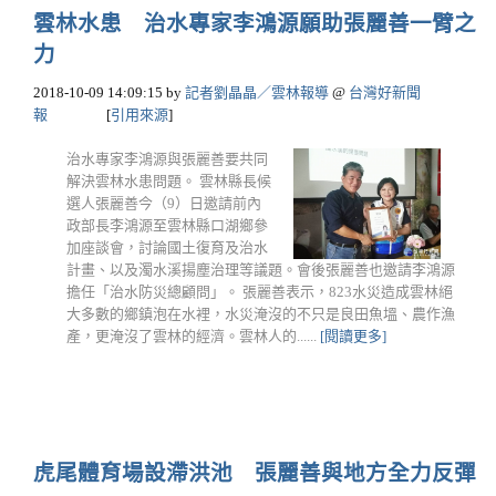
雲林水患 治水專家李鴻源願助張麗善一臂之
力
2018-10-09 14:09:15
by
記者劉晶晶／雲林報導
@
台灣好新聞
報
[
引用來源
]
治水專家李鴻源與張麗善要共同
解決雲林水患問題。 雲林縣長候
選人張麗善今（9）日邀請前內
政部長李鴻源至雲林縣口湖鄉參
加座談會，討論國土復育及治水
計畫、以及濁水溪揚塵治理等議題。會後張麗善也邀請李鴻源
擔任「治水防災總顧問」。 張麗善表示，823水災造成雲林絕
大多數的鄉鎮泡在水裡，水災淹沒的不只是良田魚塭、農作漁
產，更淹沒了雲林的經濟。雲林人的......
[閱讀更多]
虎尾體育場設滯洪池 張麗善與地方全力反彈