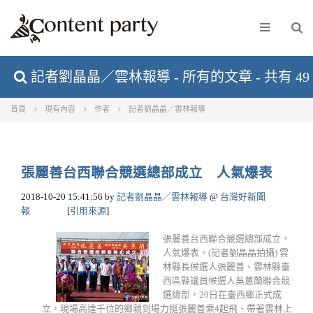
記者劉晶晶／雲林報導 - 所有的文章 - 共有 49
首頁
現有內容
作者
記者劉晶晶／雲林報導
張麗善台西聯合競選總部成立 人氣爆表
2018-10-20 15:41:56
by
記者劉晶晶／雲林報導
@
台灣好新聞
報
[
引用來源
]
張麗善台西聯合競選總部成立，
人氣爆表。(記者劉晶晶拍攝) 雲
林縣長候選人張麗善、雲林縣臺
西區縣議員候選人吳蕙蘭聯合競
選總部，20日在臺西鄉正式成
立，現場高達千位的鄉親到場力挺張麗善乘4起飛、帶著雲林上