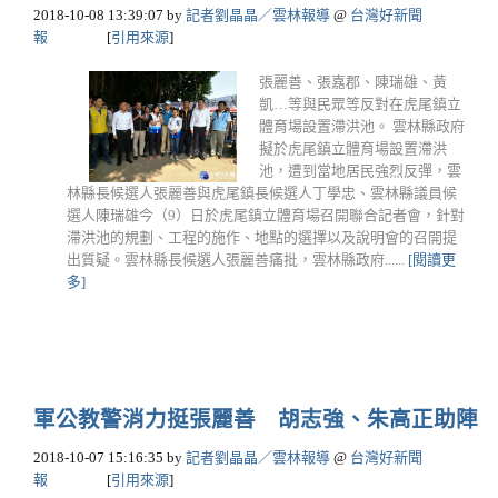
2018-10-08 13:39:07
by
記者劉晶晶／雲林報導
@
台灣好新聞
報
[
引用來源
]
張麗善、張嘉郡、陳瑞雄、黃
凱…等與民眾等反對在虎尾鎮立
體育場設置滯洪池。 雲林縣政府
擬於虎尾鎮立體育場設置滯洪
池，遭到當地居民強烈反彈，雲
林縣長候選人張麗善與虎尾鎮長候選人丁學忠、雲林縣議員候
選人陳瑞雄今（9）日於虎尾鎮立體育場召開聯合記者會，針對
滯洪池的規劃、工程的施作、地點的選擇以及說明會的召開提
出質疑。雲林縣長候選人張麗善痛批，雲林縣政府......
[閱讀更
多]
軍公教警消力挺張麗善 胡志強、朱高正助陣
2018-10-07 15:16:35
by
記者劉晶晶／雲林報導
@
台灣好新聞
報
[
引用來源
]