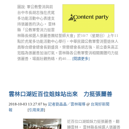
圖說: 軍公教警消與前
台中市長胡志強在虎尾
多功能活動中心表達支
持張麗善的決心。 雲林
縣「公教軍警消力挺雲
林縣長候選人張麗善團結誓師大會」於10/7（星期日）上午11
點於虎尾多功能活動中心舉行，中華民國公教軍警消暨退休人
員聯合總會總會長劉盛良，榮譽總會長胡志強、前立委朱高正
蒞臨為張麗善加油打氣。雲林縣各公教軍警消相關團體均力挺
張麗善，場面壯觀熱絡，約40......
[閱讀更多]
雲林口湖近百位姐妹站出來 力挺張麗善
2018-10-03 13:27:07
by
記者劉晶晶／雲林報導
@
台灣好新聞
報
[
引用來源
]
近百位口湖姐妹力挺張麗善，翻
轉雲林。 雲林縣長候選人張麗善