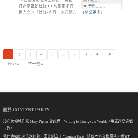
打造高互動社群 1.1 想跟更多行
銷人交流「社群x內容」的行銷方......
[閱讀更多]
1
2
3
4
5
6
7
8
9
10
Next »
下十頁 »
關於 CONTENT PARTY
知名跨領域作家 Mary Pipher 曾說過：Writing to Change the World.（用筆改變這個
世界）
我們也如此深信深信著，因此創立了 “Content Party" 這個內容交換服務，媒合作