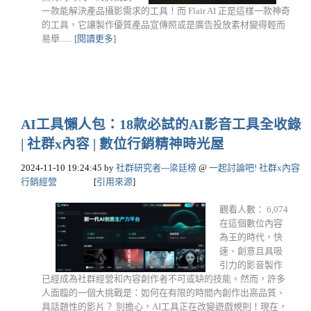
一款能解決產品攝影需求的工具！而 Flair AI 正是這樣一款神奇
的工具，它讓製作優質產品宣傳照或是廣告投放素材變得輕而
易舉......
[閱讀更多]
AI工具懶人包：18款必試的AI影音工具全收錄
| 社群x內容 | 數位行銷精神時光屋
2024-11-10 19:24:45
by
社群研究者---梁廷榜
@
一起討論吧! 社群x內容
行銷經營
[
引用來源
]
觀看人數： 6,074
在這個數位內容
為王的時代，快
速、創意且具吸
引力的影音製作
已經成為社群經營和內容創作者不可或缺的技能。然而，許多
人面臨的一個大挑戰是：如何在有限的時間內創作出高品質、
具話題性的影片？ 別擔心，AI工具正在改變遊戲規則！現在，