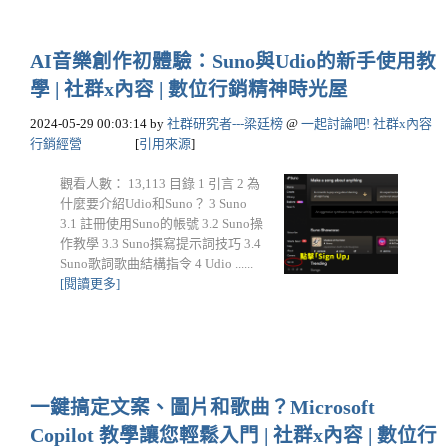
AI音樂創作初體驗：Suno與Udio的新手使用教
學 | 社群x內容 | 數位行銷精神時光屋
2024-05-29 00:03:14
by
社群研究者---梁廷榜
@
一起討論吧! 社群x內容
行銷經營
[
引用來源
]
觀看人數： 13,113 目錄 1 引言 2 為
什麼要介紹Udio和Suno？ 3 Suno
3.1 註冊使用Suno的帳號 3.2 Suno操
作教學 3.3 Suno撰寫提示詞技巧 3.4
Suno歌詞歌曲結構指令 4 Udio ......
[閱讀更多]
一鍵搞定文案、圖片和歌曲？Microsoft
Copilot 教學讓您輕鬆入門 | 社群x內容 | 數位行