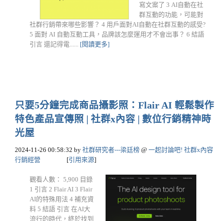
寫文案了 3 AI自動在社
群互動的功能，可能對
社群行銷帶來哪些影響？ 4 用戶面對AI自動在社群互動的感受?
5 面對 AI 自動互動工具，品牌該怎麼運用才不會出事？ 6 結語
引言 還記得電......
[閱讀更多]
只要5分鐘完成商品攝影照：Flair AI 輕鬆製作
特色產品宣傳照 | 社群x內容 | 數位行銷精神時
光屋
2024-11-26 00:58:32
by
社群研究者---梁廷榜
@
一起討論吧! 社群x內容
行銷經營
[
引用來源
]
觀看人數： 5,900 目錄
1 引言 2 Flair AI 3 Flair
AI的特殊用法 4 補充資
料 5 結語 引言 在AI大
流行的時代，終於找到