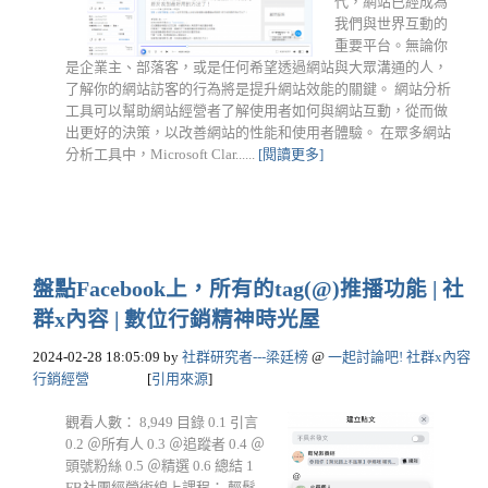
代，網站已經成為
我們與世界互動的
重要平台。無論你
是企業主、部落客，或是任何希望透過網站與大眾溝通的人，
了解你的網站訪客的行為將是提升網站效能的關鍵。 網站分析
工具可以幫助網站經營者了解使用者如何與網站互動，從而做
出更好的決策，以改善網站的性能和使用者體驗。 在眾多網站
分析工具中，Microsoft Clar......
[閱讀更多]
盤點Facebook上，所有的tag(@)推播功能 | 社
群x內容 | 數位行銷精神時光屋
2024-02-28 18:05:09
by
社群研究者---梁廷榜
@
一起討論吧! 社群x內容
行銷經營
[
引用來源
]
觀看人數： 8,949 目錄 0.1 引言
0.2 ＠所有人 0.3 ＠追蹤者 0.4 ＠
頭號粉絲 0.5 ＠精選 0.6 總結 1
FB社團經營術線上課程： 輕鬆