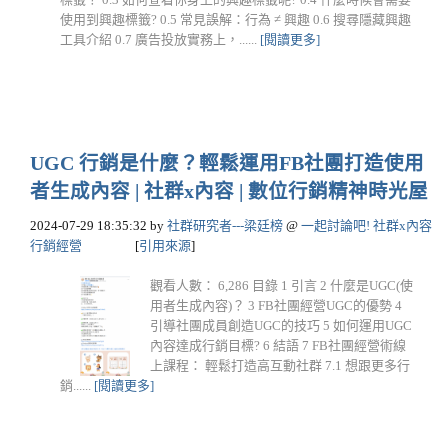
使用到興趣標籤? 0.5 常見誤解：行為 ≠ 興趣 0.6 搜尋隱藏興趣
工具介紹 0.7 廣告投放實務上，......
[閱讀更多]
UGC 行銷是什麼？輕鬆運用FB社團打造使用
者生成內容 | 社群x內容 | 數位行銷精神時光屋
2024-07-29 18:35:32
by
社群研究者---梁廷榜
@
一起討論吧! 社群x內容
行銷經營
[
引用來源
]
觀看人數： 6,286 目錄 1 引言 2 什麼是UGC(使
用者生成內容)？ 3 FB社團經營UGC的優勢 4
引導社團成員創造UGC的技巧 5 如何運用UGC
內容達成行銷目標? 6 結語 7 FB社團經營術線
上課程： 輕鬆打造高互動社群 7.1 想跟更多行
銷......
[閱讀更多]