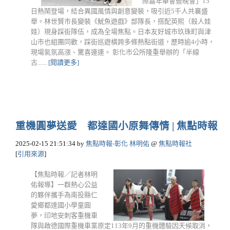
際嘉年華會暨晚會」15
日熱鬧登場，結合異國風情與創意變裝，吸引近5千人共襄盛
舉。林世賢市長變裝《魷魚遊戲》部隊長，搭配英熙（殺人娃
娃）現身踩街隊伍，成為全場焦點。日本友好城市玖珠町與津
山市也組團同歡，踩街巡遊橫跨多條熱點街道，歷時逾4小時，
現場氣氛高漲、驚喜連連。 彰化市公所隆重舉辦的「半線
古......
[閱讀更多]
重機圓夢送愛 都達國小原舞傳情 | 焦點時報
2025-02-15 21:51:34
by
焦點時報-彰化 林明佑
@
焦點時報社
[
引用來源
]
【焦點時報／記者林明
佑報導】一群熱心公益
的夥伴攜手為南投縣仁
愛鄉都達國小學童圓
夢，印地安刺客重機車
隊與啟德國際重機車業原定113年9月的重機體驗因天候取消，