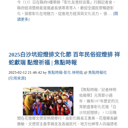
今（13）日在縣府6樓舉辦「彰化友善好店集」行銷記者會，
縣府經濟暨綠能發展處長張寒青等人，歡迎全國民眾暢遊彰
化，探索彰化在地魅力，促進地方經濟與文化活力。 張......
[閱
讀更多]
2025白沙坑迎燈排文化節 百年民俗迎燈排 祥
蛇獻瑞 點燈祈福 | 焦點時報
2025-02-12 21:46:42
by
焦點時報-彰化 林明佑
@
焦點時報社
[
引用來源
]
【焦點時報／記者林明
佑報導】元宵節小過
年，擁有197年歷史的元
宵節盛事彰化花壇「白
沙坑迎燈排」，12日晚
間在花壇鄉文德宮熱鬧舉行，由彰化縣長王惠美、花壇鄉長顧
勝敏、文德宮主委李錫圭及各級民代、地方仕紳等人向福德老