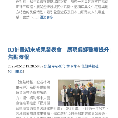
爺祈福，點亮象徵祥蛇獻瑞的燈排，隨後一同舉起燈排向福德
正神三敬禮，展開燈排繞境民俗活動，這項深具文化底蘊與地
方特色的民俗活動，吸引全臺遊客及日本山形縣友人共襄盛
舉，雖然下......
[閱讀更多]
R3計畫期末成果發表會 展現偏鄉醫療提升 |
焦點時報
2025-02-12 19:28:56
by
焦點時報-彰化 林明佑
@
焦點時報社
[
引用來源
]
【焦點時報／記者林明
佑報導】為提升偏鄉醫
療資源整合與照護能
力，衛生福利部中央健
康保險署推動「提升偏
鄉區域資源整合照護試辦計畫」（R3計畫）。經過一年努力，
各地醫療團隊成果豐碩，健保署於12日舉辦期末成果發表會，