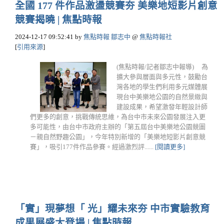
全國 177 件作品激盪競賽夯 美樂地短影片創意
競賽揭曉 | 焦點時報
2024-12-17 09:52:41
by
焦點時報 鄒志中
@
焦點時報社
[
引用來源
]
(焦點時報/記者鄒志中報導) 為
擴大參與層面與多元性，鼓勵台
灣各地的學生們利用多元媒體展
現台中美樂地公園的自然景緻與
建設成果，希望激發年輕設計師
們更多的創意，挑戰傳統思維，為台中市未來公園發展注入更
多可能性，由台中市政府主辦的「第五屆台中美樂地公園競圖
－親自然野趣公園」，今年特別新增的「美樂地短影片創意競
賽」，吸引177件作品參賽。經過激烈評......
[閱讀更多]
「實」現夢想「 光」耀未來夯 中市實驗教育
成果展盛大登場 | 焦點時報