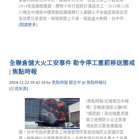
2014年底展開重建，歷時十年打造終於落成完工，2024年12月
22晚在中港高中體育館前廣場舉行入廟歸火平安福宴與各友宮
及信眾分享喜悅，現場席開上千桌，場面盛大熱鬧。台中市......
[閱讀更多]
全聯倉儲大火工安事件 勒令停工重罰移送懲戒
| 焦點時報
2024-12-22 19:42:16
by
焦點時報 鄒志中
@
焦點時報社
[
引用來源
]
(焦點時報/記者鄒志中報
導) 全聯倉儲惡火釀9死
7傷悲劇！為加強要求建
築工地預防火災注意事
項及防災緊急應變措
施，台中市政府要求各工地落管理作業並加強防災意識的宣
導，避免類似災害憾事再發生！全聯倉儲日前發生重大工安事