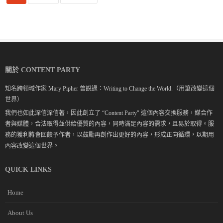
關於 CONTENT PARTY
知名跨領域作家 Mary Pipher 曾說過：Writing to Change the World.（用筆改變這個
世界）
我們也如此深信深信著，因此創立了 “Content Party" 這個內容交換服務，媒合作
者與媒體，合法取得並供給優質的內容，同時滿足內容的需求，且易於取得。服
務的獲利將會回饋予作者，以鼓勵再創作出更好的內容，形成正向循環，以期用
內容改變這個世界。
QUICK LINKS
Home
About Us