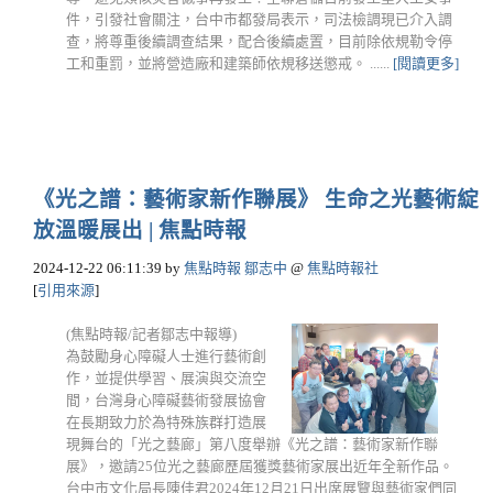
件，引發社會關注，台中市都發局表示，司法檢調現已介入調
查，將尊重後續調查結果，配合後續處置，目前除依規勒令停
工和重罰，並將營造廠和建築師依規移送懲戒。 ......
[閱讀更多]
《光之譜：藝術家新作聯展》 生命之光藝術綻
放溫暖展出 | 焦點時報
2024-12-22 06:11:39
by
焦點時報 鄒志中
@
焦點時報社
[
引用來源
]
(焦點時報/記者鄒志中報導)
為鼓勵身心障礙人士進行藝術創
作，並提供學習、展演與交流空
間，台灣身心障礙藝術發展協會
在長期致力於為特殊族群打造展
現舞台的「光之藝廊」第八度舉辦《光之譜：藝術家新作聯
展》，邀請25位光之藝廊歷屆獲獎藝術家展出近年全新作品。
台中市文化局長陳佳君2024年12月21日出席展覽與藝術家們同