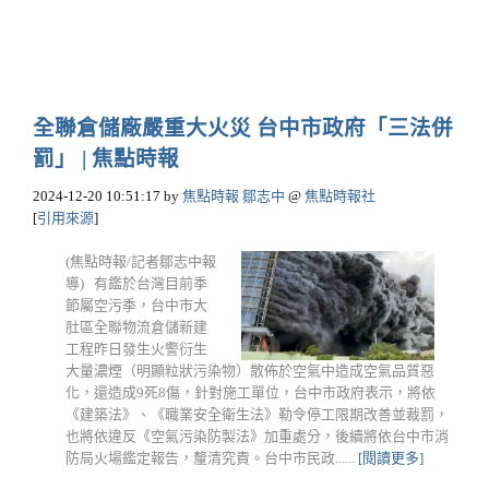
全聯倉儲廠嚴重大火災 台中市政府「三法併
罰」 | 焦點時報
2024-12-20 10:51:17
by
焦點時報 鄒志中
@
焦點時報社
[
引用來源
]
(焦點時報/記者鄒志中報
導) 有鑑於台灣目前季
節屬空污季，台中市大
肚區全聯物流倉儲新建
工程昨日發生火警衍生
大量濃煙（明顯粒狀污染物）散佈於空氣中造成空氣品質惡
化，還造成9死8傷，針對施工單位，台中市政府表示，將依
《建築法》、《職業安全衛生法》勒令停工限期改善並裁罰，
也將依違反《空氣污染防製法》加重處分，後續將依台中市消
防局火場鑑定報告，釐清究責。台中市民政......
[閱讀更多]