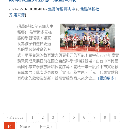
2024-12-16 10:38:40
by
焦點時報 鄒志中
@
焦點時報社
[
引用來源
]
(焦點時報/記者鄒志中
報導) 為營造多元樣
態的學習環境，讓家
長為孩子們選擇更適
合的學習與教育的方
式，呈現台灣的教育活力與更多元的可能！台中市2024年度實
驗教育成果展日前在國立自然科學博物館登場，由台中市博屋
瑪國小帶來泰雅族舞蹈拉開序幕，開啟一年一度台中市實驗教
育成果展；此次成果展以「實光」為主題，「光」代表實驗教
育帶來的啟發及創新，並照實驗教育未來之含......
[閱讀更多]
« Previous
1
2
3
4
5
6
7
8
9
10
Next »
下十頁 »