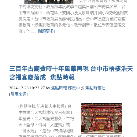
要性並付諸實踐，解決現實
中的環境挑戰，教育部年度教學卓越獎日前公布得獎名單，台
中市四育國中、西屯區上安國小及大肚區瑞井國小3校榮獲銀質
獎肯定。台中市教育局長蔣偉民指出，台中市長盧秀燕特別重
視教育，聚焦於教育的多元化、教學創新、數位學習及國際交
流；他......
[閱讀更多]
三百年古廟費時十年風華再現 台中市梧棲浩天
宮福宴慶落成 | 焦點時報
2024-12-23 10:23:27
by
焦點時報 鄒志中
@
焦點時報社
[
引用來源
]
(焦點時報/記者鄒志中報導) 台
中梧棲浩天宮創建迄今已有301
年歷史，浩天宮歷史悠久，主祀
天上聖母，俗稱「大庄媽」或
「潛水媽」，是台中市海線地區
重要的媽祖信仰中心，舊廟年久失修，信徒日增已不敷使用，