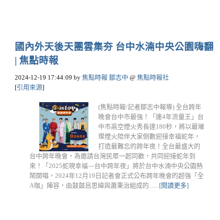
國內外天後天團雲集夯 台中水湳中央公園嗨翻
| 焦點時報
2024-12-19 17:44:09
by
焦點時報 鄒志中
@
焦點時報社
[
引用來源
]
(焦點時報/記者鄒志中報導) 全台跨年
晚會台中市最強！「連4年流量王」台
中市高空煙火秀長達180秒，將以最璀
璨煙火陪伴大家倒數迎接幸福蛇年，
打造最難忘的跨年夜！全台最盛大的
台中跨年晚會，為邀請台灣民眾一起同歡，共同迎接蛇年到
來！「2025蛇現幸福—台中跨年夜」將於台中水湳中央公園熱
鬧開唱，2024年12月19日記者會正式公布跨年晚會的超強「全
A咖」陣容，由鼓鼓呂思緯與蕭秉治組成的......
[閱讀更多]