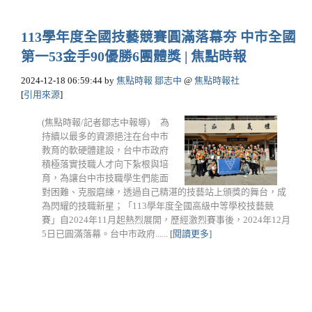
113學年度全國技藝競賽圓滿落幕夯 中市全國
第一53金手90優勝6團體獎 | 焦點時報
2024-12-18 06:59:44
by
焦點時報 鄒志中
@
焦點時報社
[
引用來源
]
(焦點時報/記者鄒志中報導) 為
持續以最多的資源挹注在台中市
教育的軟硬體建設，台中市政府
積極落實技職人才向下紮根與培
育，為讓台中市技職學生們能面
對困難、克服磨練，透過自己精湛的技藝站上頒獎的舞台，成
為閃耀的技職新星；「113學年度全國高級中等學校技藝競
賽」自2024年11月起熱烈展開，歷經激烈賽事後，2024年12月
5日已圓滿落幕。台中市政府......
[閱讀更多]