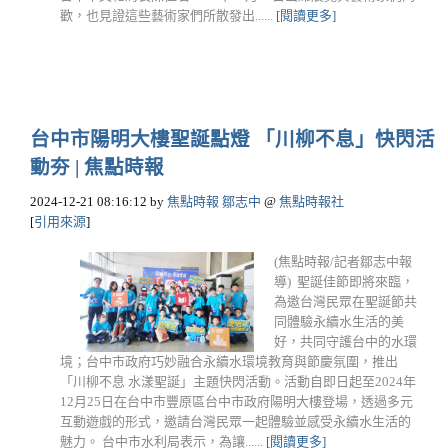
歡，也見證這些藝術家們所散發出......
[閱讀更多]
台中市陽明大樓聖誕點燈 「川柳不息」快閃活
動夯 | 焦點時報
2024-12-21 08:16:12
by
焦點時報 鄒志中
@
焦點時報社
[
引用來源
]
(焦點時報/記者鄒志中報
導) 聖誕佳節即將來臨，
為邀台灣民眾在聖誕節共
同體驗永續水生活的美
好，共同守護台中的水環
境；台中市政府巧妙融合永續水環境教育與節慶氛圍，推出
「川柳不息 水漾聖誕」主題快閃活動。活動自即日起至2024年
12月25日在台中市豐原區台中市政府陽明大樓登場，透過多元
互動遊戲的形式，邀請台灣民眾一起體驗並感受永續水生活的
魅力。 台中市水利局表示，為讓......
[閱讀更多]