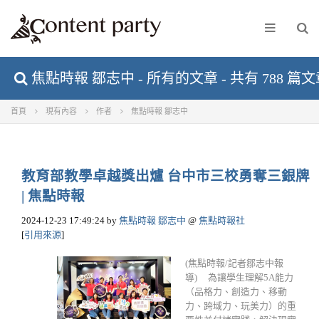
焦點時報 鄒志中 - 所有的文章 - 共有 788 篇
首頁
現有內容
作者
焦點時報 鄒志中
教育部教學卓越獎出爐 台中市三校勇奪三銀牌
| 焦點時報
2024-12-23 17:49:24
by
焦點時報 鄒志中
@
焦點時報社
[
引用來源
]
(焦點時報/記者鄒志中報
導) 為讓學生理解5A能力
（品格力、創造力、移動
力、跨域力、玩美力）的重