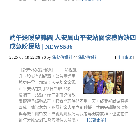
端午送暖夢難圓 人安鳳山平安站關懷禮尚缺四
成急盼援助 | NEWS586
2025-05-19 22:38:36
by
焦點傳媒社
@
焦點傳媒社
[
引用來源
]
【記者林家慶報導】 關稅飆
升、股災重創經濟，公益團體困
境更是雪上加霜！人安基金會鳳
山平安站在5月23日舉辦「寒士
慶端午」活動，端午節前夕發放
關懷禮予弱勢族群，眼看辦理時間不到十天，經費卻尚缺高達
四成，情況危急，亟需社會大眾立即伸援，共同守護弱勢溫飽
與尊嚴！讓街友、單親媽媽及清寒長者等弱勢族群，也能在佳
節時分感受到社會的溫情與關懷。 ......
[閱讀更多]