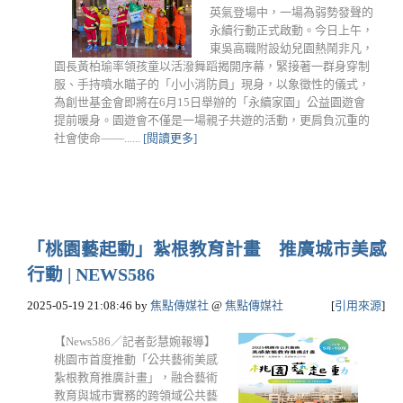
英氣登場中，一場為弱勢發聲的
永續行動正式啟動。今日上午，
東吳高職附設幼兒園熱鬧非凡，
園長黃柏瑜率領孩童以活潑舞蹈揭開序幕，緊接著一群身穿制
服、手持噴水瞄子的「小小消防員」現身，以象徵性的儀式，
為創世基金會即將在6月15日舉辦的「永續家園」公益園遊會
提前暖身。園遊會不僅是一場親子共遊的活動，更肩負沉重的
社會使命——......
[閱讀更多]
「桃園藝起動」紮根教育計畫 推廣城市美感
行動 | NEWS586
2025-05-19 21:08:46
by
焦點傳媒社
@
焦點傳媒社
[
引用來源
]
【News586／記者彭慧婉報導】
桃園市首度推動「公共藝術美感
紮根教育推廣計畫」，融合藝術
教育與城市實務的跨領域公共藝