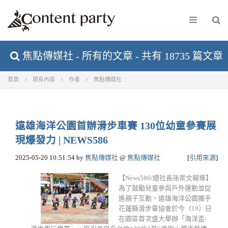
焦點傳媒社 - 所有的文章 - 共有 18735 篇文章
首頁
現有內容
作者
焦點傳媒社
遠雄海洋公園首辦滑步車賽 130位幼童參賽展
現爆發力 | NEWS586
2025-05-20 10:51:54
by
焦點傳媒社
@
焦點傳媒社
[
引用來源
]
【News586/總社長孫崇文報導】
為了鼓勵兒童參與戶外運動並促
進親子互動，遠雄海洋公園攜手
花蓮縣滑步車協會於今（19）日
在園區首次盛大舉辦「海洋盃-