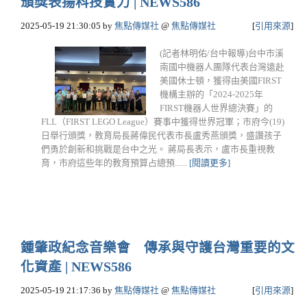
頒獎表揚科技實力 | NEWS586
2025-05-19 21:30:05
by
焦點傳媒社
@
焦點傳媒社
[
引用來源
]
(記者林明佑/台中報導)台中市溪
南國中機器人團隊代表台灣遠赴
美國休士頓，獲得由美國FIRST
機構主辦的「2024-2025年
FIRST機器人世界總決賽」的
FLL（FIRST LEGO League）賽事中獲得世界冠軍；市府今(19)
日舉行頒獎，教育局長蔣偉民代表市長盧秀燕頒獎，盛讚孩子
們勇於創新和挑戰是台中之光。 蔣局長表示，盧市長重視教
育，市府這些年的教育預算占總預......
[閱讀更多]
鍾肇政紀念音樂會 傳承與守護台灣重要的文
化資產 | NEWS586
2025-05-19 21:17:36
by
焦點傳媒社
@
焦點傳媒社
[
引用來源
]