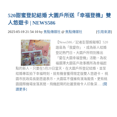
520甜蜜登記結婚 大園戶所送「幸福登機」雙
人悠遊卡 | NEWS586
2025-05-19 21:54:10
by
焦點傳媒社
@
焦點傳媒社
[
引用來源
]
【News586／記者彭慧婉報導】520
諧音為「我愛你」，成為新人結婚
登記熱門日。大園戶所特別推出
「愛在大園幸福登機」活動，為祝
福選擇大園區戶政事務所為幸福起
點的新人，只要在5月20日當天，在大園戶所登記結婚，並至
結婚專區拍下幸福時刻，就有機會獲得限定版雙人悠遊卡。 桃
園市民政局長劉思遠表示，大園區不僅擁有濱海風情，更有桃
園國際機場坐落其間，飛機起降的壯麗景緻令人印象深......
[閱
讀更多]