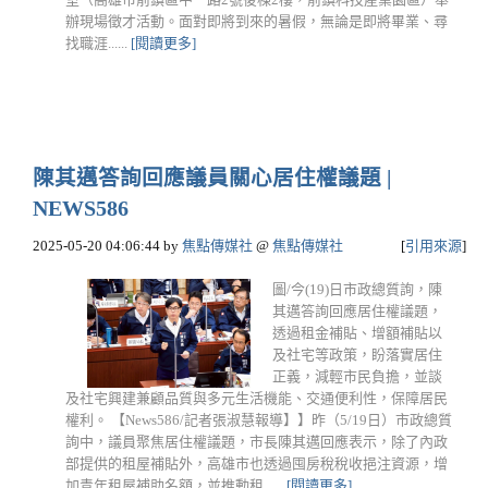
辦現場徵才活動。面對即將到來的暑假，無論是即將畢業、尋
找職涯......
[閱讀更多]
陳其邁答詢回應議員關心居住權議題 |
NEWS586
2025-05-20 04:06:44
by
焦點傳媒社
@
焦點傳媒社
[
引用來源
]
圖/今(19)日市政總質詢，陳
其邁答詢回應居住權議題，
透過租金補貼、增額補貼以
及社宅等政策，盼落實居住
正義，減輕市民負擔，並談
及社宅興建兼顧品質與多元生活機能、交通便利性，保障居民
權利。 【News586/記者張淑慧報導】】昨（5/19日）市政總質
詢中，議員聚焦居住權議題，市長陳其邁回應表示，除了內政
部提供的租屋補貼外，高雄市也透過囤房稅稅收挹注資源，增
加青年租屋補助名額，並推動租......
[閱讀更多]