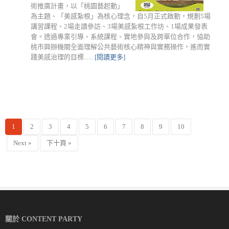
術推廣計畫，以「桃園藝起動」
為主題、「美感紮根」為核心理念，自5月正式啟動，規劃5場
講習課程、2場走讀參訪、3場美感紮根工作坊、1場成果發表
會。透過專業引導、系統課程、實地參與及跨單位合作，協助
桃市興辦機關全面理解公共藝術核心精神與實務操作，進而實
踐美感治理的目標......
[閱讀更多]
1
2
3
4
5
6
7
8
9
10
Next »
下十頁 »
關於 CONTENT PARTY