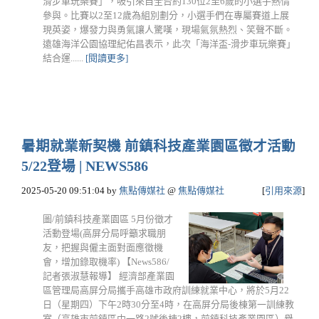
滑步車玩樂賽」，吸引來自全台約130位2至6歲的小選手熱情
參與。比賽以2至12歲為組別劃分，小選手們在專屬賽道上展
現英姿，爆發力與勇氣讓人驚嘆，現場氣氛熱烈、笑聲不斷。
遠雄海洋公園協理紀佑昌表示，此次「海洋盃-滑步車玩樂賽」
結合運......
[閱讀更多]
暑期就業新契機 前鎮科技產業園區徵才活動
5/22登場 | NEWS586
2025-05-20 09:51:04
by
焦點傳媒社
@
焦點傳媒社
[
引用來源
]
圖/前鎮科技產業園區 5月份徵才
活動登場(高屏分局呼籲求職朋
友，把握與僱主面對面應徵機
會，增加錄取機率) 【News586/
記者張淑慧報導】 經濟部產業園
區管理局高屏分局攜手高雄市政府訓練就業中心，將於5月22
日（星期四）下午2時30分至4時，在高屏分局後棟第一訓練教
室（高雄市前鎮區中一路2號後棟2樓，前鎮科技產業園區）舉