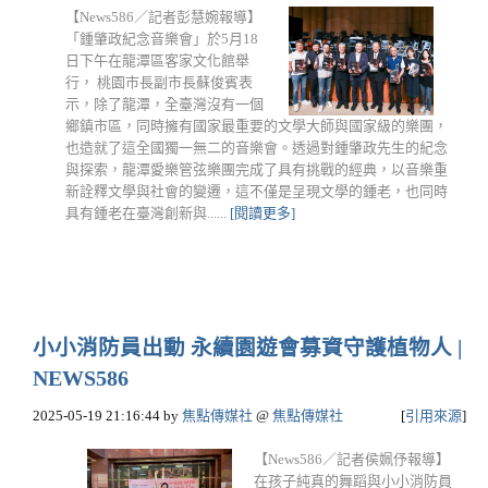
【News586／記者彭慧婉報導】
「鍾肇政紀念音樂會」於5月18
日下午在龍潭區客家文化館舉
行， 桃園市長副市長蘇俊賓表
示，除了龍潭，全臺灣沒有一個
鄉鎮市區，同時擁有國家最重要的文學大師與國家級的樂團，
也造就了這全國獨一無二的音樂會。透過對鍾肇政先生的紀念
與探索，龍潭愛樂管弦樂團完成了具有挑戰的經典，以音樂重
新詮釋文學與社會的變遷，這不僅是呈現文學的鍾老，也同時
具有鍾老在臺灣創新與......
[閱讀更多]
小小消防員出動 永續園遊會募資守護植物人 |
NEWS586
2025-05-19 21:16:44
by
焦點傳媒社
@
焦點傳媒社
[
引用來源
]
【News586／記者侯姵伃報導】
在孩子純真的舞蹈與小小消防員