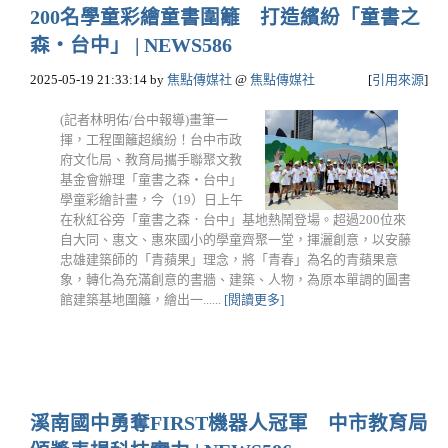
200名學童彩繪童書圍籬 打造繽紛「童書之
森・台中」 | NEWS586
2025-05-19 21:33:14
by
焦點傳媒社
@
焦點傳媒社
[
引用來源
]
(記者林明佑/台中報導)畫筆一
揮，工程圍籬超繽紛！台中市政
府文化局、教育局攜手聯聚文教
基金會辦理「童書之森・台中」
學童彩繪計畫，今（19）日上午
在秋紅谷旁「童書之森．台中」基地熱鬧登場。超過200位來
自大同、惠文、惠來國小的學童齊聚一堂，揮灑創意，以安藤
忠雄建築師的「青蘋果」理念，將「青春」為名的青蘋果意
象，轉化為充滿創意的書牆、建築、人物，為原本單調的圖書
館建築基地圍籬，繪出一......
[閱讀更多]
溪南國中勇奪FIRST機器人冠軍 中市教育局