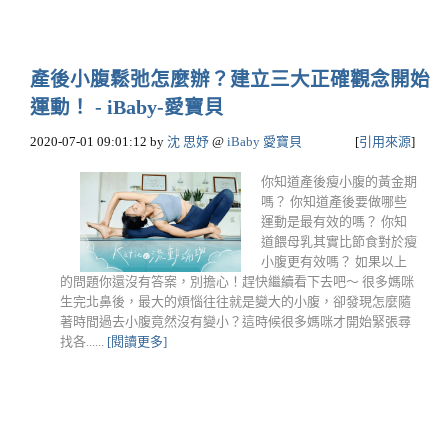
產後小腹鬆弛怎麼辦？建立三大正確觀念開始
運動！ - iBaby-愛寶貝
2020-07-01 09:01:12
by
沈 思妤
@
iBaby 愛寶貝
[
引用來源
]
你知道產後瘦小腹的黃金期
嗎？ 你知道產後要做哪些
運動是最有效的嗎？ 你知
道餵母乳其實比節食對於瘦
小腹更有效嗎？ 如果以上
的問題你還沒有答案，別擔心！趕快繼續看下去吧～ 很多媽咪
生完北鼻後，最大的煩惱往往就是變大的小腹，卻發現怎麼隨
著時間過去小腹竟然沒有變小？這時候很多媽咪才開始緊張尋
找各......
[閱讀更多]