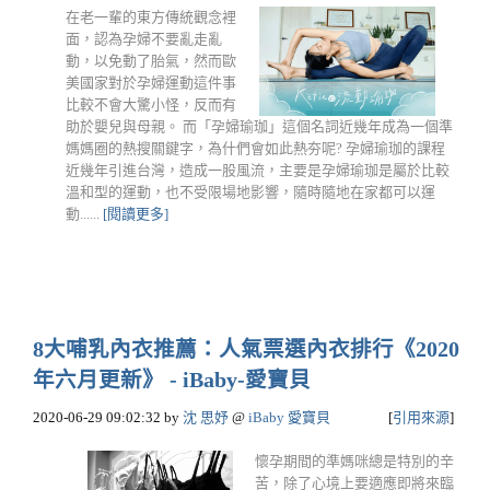
在老一輩的東方傳統觀念裡
面，認為孕婦不要亂走亂
動，以免動了胎氣，然而歐
美國家對於孕婦運動這件事
比較不會大驚小怪，反而有
助於嬰兒與母親。 而「孕婦瑜珈」這個名詞近幾年成為一個準
媽媽圈的熱搜關鍵字，為什們會如此熱夯呢? 孕婦瑜珈的課程
近幾年引進台灣，造成一股風流，主要是孕婦瑜珈是屬於比較
溫和型的運動，也不受限場地影響，隨時隨地在家都可以運
動......
[閱讀更多]
8大哺乳內衣推薦：人氣票選內衣排行《2020
年六月更新》 - iBaby-愛寶貝
2020-06-29 09:02:32
by
沈 思妤
@
iBaby 愛寶貝
[
引用來源
]
懷孕期間的準媽咪總是特別的辛
苦，除了心境上要適應即將來臨