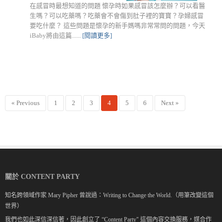
在感冒時最想知道的問題 懷孕時如果感冒該怎麼辦？可以看醫
生嗎？可以吃藥嗎？吃藥會不會傷到肚子裡的寶寶？孕婦感冒
要吃什麼？ 這些問題是懷孕的新手媽嗎非常常問的問題，今天
iBaby將由這篇......
[閱讀更多]
« Previous
1
2
3
4
5
6
Next »
關於 CONTENT PARTY
知名跨領域作家 Mary Pipher 曾說過：Writing to Change the World.（用筆改變這個
世界）
我們也如此深信深信著，因此創立了 “Content Party" 這個內容交換服務，媒合作