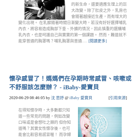
的新生命，還要適應生理上的巨
大改變。除了肚皮之外，乳房也
會隨著越接近生產，而有增大的
變化出現。 在乳腺隨著時間日漸變大時，若沒有好好選擇哺乳
內衣，將容易造成胸部下垂、外擴的情況，因此慎重的選購哺
乳內衣，也是呵護自己與寶寶的第一個課題。 然而，難道就不
能穿普通的胸罩嗎？哺乳胸罩與普通......
[閱讀更多]
懷孕感冒了！媽媽們在孕期時常感冒、咳嗽或
不舒服該怎麼辦？ - iBaby-愛寶貝
2020-06-29 08:46:05
by
沈 思妤
@
iBaby 愛寶貝
[
引用來源
]
在得知懷孕時，大多數都只知
道一些常見的問題，例如改變
口味或是會想吐之類的 但你知
道嗎？其實女性懷孕後，也可
能會比較容易感冒喔！ 而孕婦