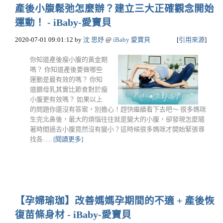
產後小腹鬆弛怎麼辦？建立三大正確觀念開始
運動！ - iBaby-愛寶貝
2020-07-01 09:01:12
by
沈 思妤
@
iBaby 愛寶貝
[
引用來源
]
你知道產後瘦小腹的黃金期
嗎？ 你知道產後要做哪些
運動是最有效的嗎？ 你知
道餵母乳其實比節食對於瘦
小腹更有效嗎？ 如果以上
的問題你還沒有答案，別擔心！趕快繼續看下去吧～ 很多媽咪
生完北鼻後，最大的煩惱往往就是變大的小腹，卻發現怎麼隨
著時間過去小腹竟然沒有變小？這時候很多媽咪才開始緊張尋
找各......
[閱讀更多]
【孕婦瑜珈】改善媽媽孕期間的不適 + 產後恢
復苗條身材 - iBaby-愛寶貝