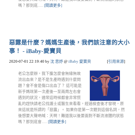
嗎？那到底......
[閱讀更多]
惡露是什麼？媽媽生產後，我們該注意的大小
事！ - iBaby-愛寶貝
2020-07-01 22:19:40
by
沈 思妤
@
iBaby 愛寶貝
[
引用來源
]
老公怎麼辦，我下腹怎麼會無緣無故
流出血來？是不是生產時遇到什麼問
題？會不會是傷口出血了？ 這可能是
新手媽咪第一次產後一至兩周左右會
遇到的狀況，通常這時候都會非常慌
亂的趕快請老公找護士或醫生來看看，經過檢查後才發現，原
來這就是所謂的「惡露」。 如果你是第一次聽到這個名詞，然
後想要大聲吶喊：天啊！難道我以後要面對不斷流液體的狀態
嗎？那到底會......
[閱讀更多]