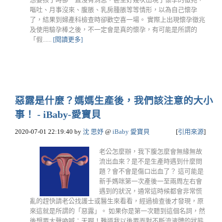
嘔吐、月事沒來、腹脹、乳房腫脹等等情形，以為自己懷孕
了，結果到婦產科檢查時卻歡空喜一場。 實際上出現懷孕徵兆
及使用驗孕棒之後，不一定會是真的懷孕，有可能是所謂的
「假......
[閱讀更多]
惡露是什麼？媽媽生產後，我們該注意的大小
事！ - iBaby-愛寶貝
2020-07-01 22:19:40
by
沈 思妤
@
iBaby 愛寶貝
[
引用來源
]
老公怎麼辦，我下腹怎麼會無緣無故
流出血來？是不是生產時遇到什麼問
題？會不會是傷口出血了？ ​這可能是
新手媽咪第一次產後一至兩周左右會
遇到的狀況，通常這時候都會非常慌
亂的趕快請老公找護士或醫生來看看，經過檢查後才發現，原
來這就是所謂的「惡露」。 如果你是第一次聽到這個名詞，然
後想要大聲吶喊：天啊！難道我以後要面對不斷流液體的狀態