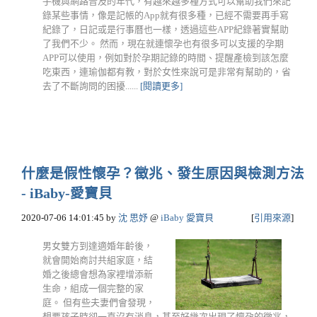
手機與網路普及的年代，有越來越多種方式可以幫助我們來記
錄某些事情，像是記帳的App就有很多種，已經不需要再手寫
紀錄了，日記或是行事曆也一樣，透過這些APP紀錄著實幫助
了我們不少。 然而，現在就連懷孕也有很多可以支援的孕期
APP可以使用，例如對於孕期記錄的時間、提醒產檢到該怎麼
吃東西，連瑜伽都有教，對於女性來說可是非常有幫助的，省
去了不斷詢問的困擾......
[閱讀更多]
什麼是假性懷孕？徵兆、發生原因與檢測方法
- iBaby-愛寶貝
2020-07-06 14:01:45
by
沈 思妤
@
iBaby 愛寶貝
[
引用來源
]
男女雙方到達適婚年齡後，
就會開始商討共組家庭，結
婚之後總會想為家裡增添新
生命，組成一個完整的家
庭。 但有些夫妻們會發現，
想要孩子時卻一直沒有消息，甚至好幾次出現了懷孕的徵兆，