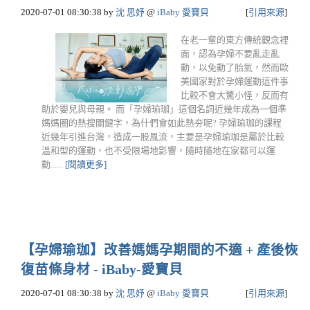
2020-07-01 08:30:38
by
沈 思妤
@
iBaby 愛寶貝
[
引用來源
]
在老一輩的東方傳統觀念裡
面，認為孕婦不要亂走亂
動，以免動了胎氣，然而歐
美國家對於孕婦運動這件事
比較不會大驚小怪，反而有
助於嬰兒與母親。 而「孕婦瑜珈」這個名詞近幾年成為一個準
媽媽圈的熱搜關鍵字，為什們會如此熱夯呢? 孕婦瑜珈的課程
近幾年引進台灣，造成一股風流，主要是孕婦瑜珈是屬於比較
溫和型的運動，也不受限場地影響，隨時隨地在家都可以運
動......
[閱讀更多]
【孕婦瑜珈】改善媽媽孕期間的不適 + 產後恢
復苗條身材 - iBaby-愛寶貝
2020-07-01 08:30:38
by
沈 思妤
@
iBaby 愛寶貝
[
引用來源
]