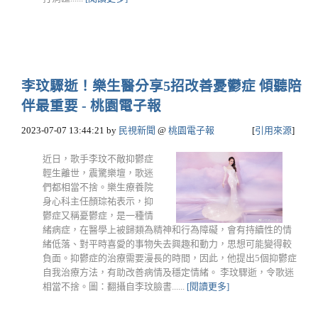
李玟驟逝！樂生醫分享5招改善憂鬱症 傾聽陪
伴最重要 - 桃園電子報
2023-07-07 13:44:21
by
民視新聞
@
桃園電子報
[
引用來源
]
近日，歌手李玟不敵抑鬱症
輕生離世，震驚樂壇，歌迷
們都相當不捨。樂生療養院
身心科主任顏琮祐表示，抑
鬱症又稱憂鬱症，是一種情
緒病症，在醫學上被歸類為精神和行為障礙，會有持續性的情
緒低落、對平時喜愛的事物失去興趣和動力，思想可能變得較
負面。抑鬱症的治療需要漫長的時間，因此，他提出5個抑鬱症
自我治療方法，有助改善病情及穩定情緒。 李玟驟逝，令歌迷
相當不捨。圖：翻攝自李玟臉書......
[閱讀更多]