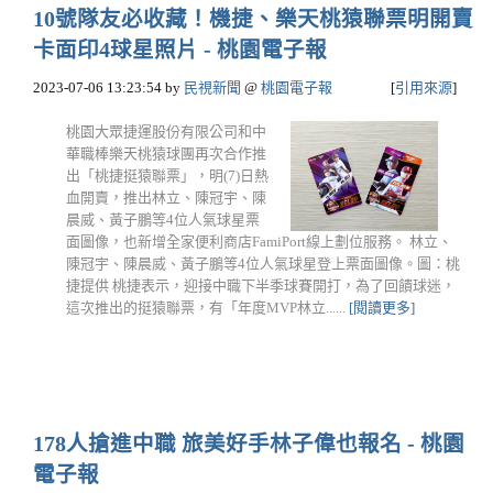
10號隊友必收藏！機捷、樂天桃猿聯票明開賣
卡面印4球星照片 - 桃園電子報
2023-07-06 13:23:54
by
民視新聞
@
桃園電子報
[
引用來源
]
桃園大眾捷運股份有限公司和中
華職棒樂天桃猿球團再次合作推
出「桃捷挺猿聯票」，明(7)日熱
血開賣，推出林立、陳冠宇、陳
晨威、黃子鵬等4位人氣球星票
面圖像，也新增全家便利商店FamiPort線上劃位服務。 林立、
陳冠宇、陳晨威、黃子鵬等4位人氣球星登上票面圖像。圖：桃
捷提供 桃捷表示，迎接中職下半季球賽開打，為了回饋球迷，
這次推出的挺猿聯票，有「年度MVP林立......
[閱讀更多]
178人搶進中職 旅美好手林子偉也報名 - 桃園
電子報