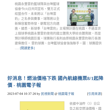
桃園永豐雲豹籃球隊與台啤籃球
協會今(4)⽇共同宣布，雙⽅正式
結盟合作，未來將以「台啤雲
豹」之名參與賽事，球隊將以全
新陣容蓄勢待發，朝奪冠⽅向邁
進。據悉，新球季「台啤雲豹」主場預計選在桃園，不過並非
上個球季桃園永豐雲豹使用的國立體育大學綜合體育館，而是
預計移師桃園巨蛋。球團執行長則由原桃園永豐雲豹執行長張
建偉擔任。 雲豹球團、台啤籃球協會強強聯手。圖：球團提供
......
[閱讀更多]
好消息！燃油價格下跌 國內航線機票8/1起降
價 - 桃園電子報
2023-07-04 10:37:26
by
民視新聞
@
桃園電子報
[
引用來源
]
依據中油昨（3）日公
告之航空燃油價格，國