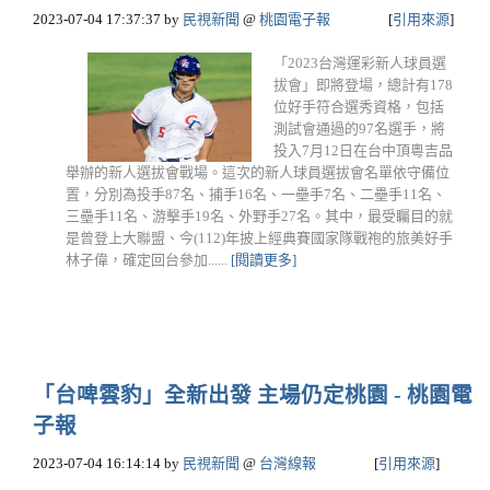
2023-07-04 17:37:37
by
民視新聞
@
桃園電子報
[
引用來源
]
「2023台灣運彩新人球員選
拔會」即將登場，總計有178
位好手符合選秀資格，包括
測試會通過的97名選手，將
投入7月12日在台中頂粵吉品
舉辦的新人選拔會戰場。這次的新人球員選拔會名單依守備位
置，分別為投手87名、捕手16名、一壘手7名、二壘手11名、
三壘手11名、游擊手19名、外野手27名。其中，最受矚目的就
是曾登上大聯盟、今(112)年披上經典賽國家隊戰袍的旅美好手
林子偉，確定回台參加......
[閱讀更多]
「台啤雲豹」全新出發 主場仍定桃園 - 桃園電
子報
2023-07-04 16:14:14
by
民視新聞
@
台灣線報
[
引用來源
]