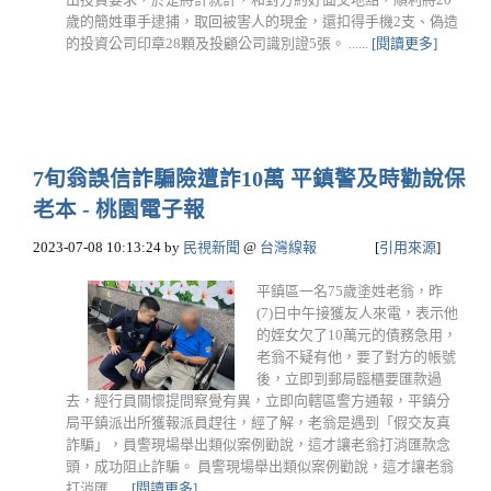
歲的簡姓車手逮捕，取回被害人的現金，還扣得手機2支、偽造
的投資公司印章28顆及投顧公司識別證5張。 ......
[閱讀更多]
7旬翁誤信詐騙險遭詐10萬 平鎮警及時勸說保
老本 - 桃園電子報
2023-07-08 10:13:24
by
民視新聞
@
台灣線報
[
引用來源
]
平鎮區一名75歲塗姓老翁，昨
(7)日中午接獲友人來電，表示他
的姪女欠了10萬元的債務急用，
老翁不疑有他，要了對方的帳號
後，立即到郵局臨櫃要匯款過
去，經行員關懷提問察覺有異，立即向轄區警方通報，平鎮分
局平鎮派出所獲報派員趕往，經了解，老翁是遇到「假交友真
詐騙」，員警現場舉出類似案例勸說，這才讓老翁打消匯款念
頭，成功阻止詐騙。 員警現場舉出類似案例勸說，這才讓老翁
打消匯......
[閱讀更多]