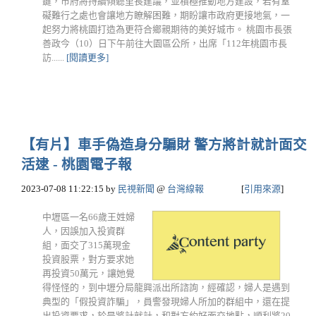
鍵，市府將持續傾聽里長建議，並積極推動地方建設，若有窒
礙難行之處也會讓地方瞭解困難，期盼讓市政府更接地氣，一
起努力將桃園打造為更符合鄉親期待的美好城市。 桃園市長張
善政今（10）日下午前往大園區公所，出席「112年桃園市長
訪......
[閱讀更多]
【有片】車手偽造身分騙財 警方將計就計面交
活逮 - 桃園電子報
2023-07-08 11:22:15
by
民視新聞
@
台灣線報
[
引用來源
]
中壢區一名66歲王姓婦
人，因誤加入投資群
組，面交了315萬現金
投資股票，對方要求她
再投資50萬元，讓她覺
得怪怪的，到中壢分局龍興派出所諮詢，經確認，婦人是遇到
典型的「假投資詐騙」，員警發現婦人所加的群組中，還在提
出投資要求，於是將計就計，和對方約好面交地點，順利將20