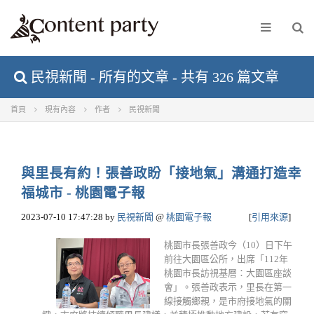
民視新聞 - 所有的文章 - 共有 326 篇文章
首頁
現有內容
作者
民視新聞
與里長有約！張善政盼「接地氣」溝通打造幸
福城市 - 桃園電子報
2023-07-10 17:47:28
by
民視新聞
@
桃園電子報
[
引用來源
]
桃園市長張善政今（10）日下午
前往大園區公所，出席「112年
桃園市長訪視基層：大園區座談
會」。張善政表示，里長在第一
線接觸鄉親，是市府接地氣的關