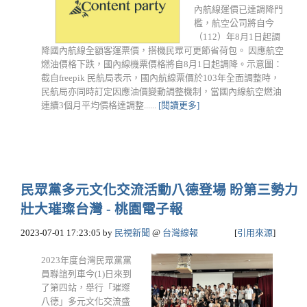
內航線運價已達調降門
檻，航空公司將自今
（112）年8月1日起調
降國內航線全額客運票價，搭機民眾可更節省荷包。 因應航空
燃油價格下跌，國內線機票價格將自8月1日起調降。示意圖：
截自freepik 民航局表示，國內航線票價於103年全面調整時，
民航局亦同時訂定因應油價變動調整機制，當國內線航空燃油
連續3個月平均價格達調整......
[閱讀更多]
民眾黨多元文化交流活動八德登場 盼第三勢力
壯大璀璨台灣 - 桃園電子報
2023-07-01 17:23:05
by
民視新聞
@
台灣線報
[
引用來源
]
2023年度台灣民眾黨黨
員聯誼列車今(1)日來到
了第四站，舉行「璀璨
八德」多元文化交流盛