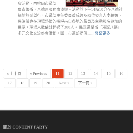
會活動，由桃園市黨部
負責籌辦，八德區服務處協辦。活動於下午14時10分在八德社
福館熱鬧舉行，市黨部主任委員黃成峻及兩位發言人李慕妍、
馬治薇也在現場熱情的招呼來自各地的黨員及主動報名參加的
民眾，現場人數估計超過了300人。 民眾黨舉辦「璀璨八德」
多元文化交流盛會活動。圖：市黨部提供......
[閱讀更多]
« 上十頁
« Previous
11
12
13
14
15
16
17
18
19
20
Next »
下十頁 »
關於 CONTENT PARTY