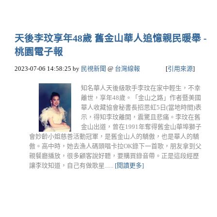
天後李玟享年48歲 舊金山華人追憶親民暖舉 -
桃園電子報
2023-07-06 14:58:25
by
民視新聞
@
台灣線報
[
引用來源
]
知名華人天後級歌手李玟在家中輕生，不幸
離世，享年48歲。「金山之路」作者暨美國
華人收藏協會秘書長招思虹5日(當地時間)表
示，得知李玟離開，震驚且悲痛。李玟在舊
金山出道，曾在1991年奪得舊金山華埠獅子
會妙齡小姐慈善活動冠軍，是舊金山人的驕傲，也是華人的驕
傲。高中時，她去漁人碼頭唱卡拉OK錄下一首歌，朋友拿到父
親餐廳播放，很多顧客說好聽，要購買錄音帶。正是這段經歷
讓李玟知道，自己有做歌星......
[閱讀更多]