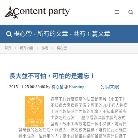
楊心瑩 - 所有的文章 - 共有 1 篇文章
首頁
現有內容
作者
楊心瑩
長大並不可怕，可怕的是遺忘！
2015-11-25 00:39:00
by
楊心瑩
@
Knowing
[
引用來源
]
這陣子討論度很高的法國動畫片《小王子》
不知道大家看過了沒？可愛的3D卡通人物搭
上時而輕快時而內斂的配樂，不知牽動著多
少影迷的心弦。 整部電影以戲中戲的方式
呈現，故事主線設定在一位小女孩，她背負
著母親的殷殷期盼，以進入一流名校為目標，唯有如此才能在
將來成為一位有用的人；當小女孩坐在桌前苦讀時意外認識了