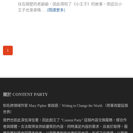
住在隔壁的老爺爺，因此得知了《小王子》的故事，而這位小
王子也漸漸喚......
[閱讀更多]
1
關於 CONTENT PARTY
知名跨領域作家 Mary Pipher 曾說過：Writing to Change the World.（用筆改變這個
世界）
我們也如此深信深信著，因此創立了 “Content Party" 這個內容交換服務，媒合作
者與媒體，合法取得並供給優質的內容，同時滿足內容的需求，且易於取得。服